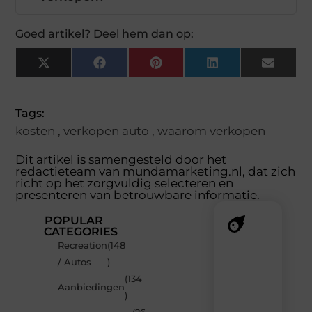
Goed artikel? Deel hem dan op:
X
Facebook
Pinterest
LinkedIn
Email
(Twitter)
Tags:
kosten
,
verkopen auto
,
waarom verkopen
Dit artikel is samengesteld door het
redactieteam van mundamarketing.nl, dat zich
richt op het zorgvuldig selecteren en
presenteren van betrouwbare informatie.
POPULAR
CATEGORIES
Recreation
(148
Recente
/ Autos
)
berichten
(134
Laat
Aanbiedingen
)
je
inspireren