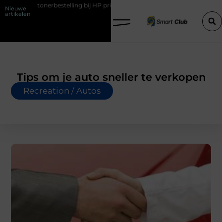
erbestelling bij HP printers
Onzichtbare sokken met maximaal comf
Nieuwe
artikelen
Tips om je auto sneller te verkopen
Recreation / Autos