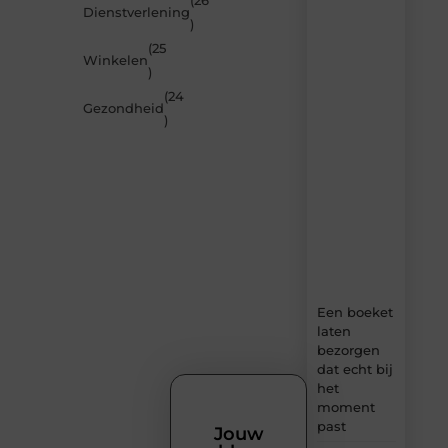
(26
Dienstverlening
door
)
de
(25
nieuwste
Winkelen
artikelen
)
van
(24
MundaMarketing.nl
Gezondheid
)
–
dagelijks
verse
content,
boordevol
ideeën,
tips
en
inzichten.
Een boeket
laten
bezorgen
dat echt bij
het
moment
past
Jouw