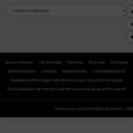
Beroemdheden
Uit de Media
Partners
Over ons
Ons team
Artikel plaatsen
Contact
Website index
Cookiebeleid (EU)
Goede backlinks kopen: een slimme stap in jouw SEO-strategie
Geld verdienen via internet: haal het maximale uit de online wereld
www.smart-club.nl.
All Rights Reserved © 2025