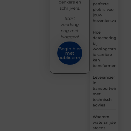
denkers en
perfecte
schrijvers.
plek is voor
jouw
Start
hoveniersvaardigh
vandaag
nog met
Hoe
bloggen!
detachering
bij
Begin hier
woningcorporaties
met
je carrière
publiceren
kan
transformeren
Leverancier
in
transportwielen
met
technisch
advies
Waarom
watersnijden
steeds