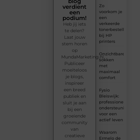
blog
Zo
verdient
voorkom je
een
podium!
een
verkeerde
Heb jij iets
tonerbestelling
te delen?
bij HP
Laat jouw
printers
stem horen
op
Onzichtbare
MundaMarketing.nl.
sokken
Publiceer
met
moeiteloos
maximaal
je blogs,
comfort
inspireer
een breed
Fysio
Bleiswijk:
publiek en
professionele
sluit je aan
ondersteuning
bij een
voor een
groeiende
actief leven
community
van
Waarom
creatieve
Ermelo de