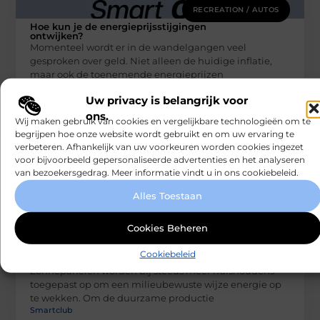
RECREATION / AUTOS
Hoe kun je de energieprijsstijgingen
ontwijken?
Momenteel wordt er in de wandelgangen veel
gesproken over geld. Niet alleen de huidige inflatie,
maar ook de toenemende energieprijzen
Smartclub
Uw privacy is belangrijk voor
ons.
Wij maken gebruik van cookies en vergelijkbare technologieën om te
begrijpen hoe onze website wordt gebruikt en om uw ervaring te
verbeteren. Afhankelijk van uw voorkeuren worden cookies ingezet
voor bijvoorbeeld gepersonaliseerde advertenties en het analyseren
van bezoekersgedrag. Meer informatie vindt u in ons cookiebeleid.
Alles Toestaan
Cookies Beheren
RECREATION / AUTOS
De oplossing om vogels weg te houden
Cookiebeleid
van zonnepanelen
Zonnepanelen worden bij steeds meer huishoudens
toegepast op om een milieubewuste wijze energie op
te wekken. Om de duurzame productie
Smartclub