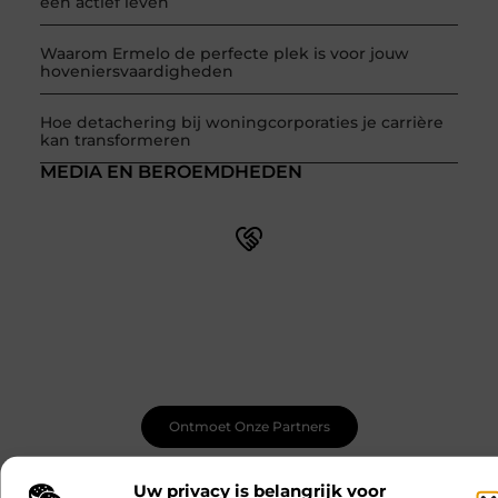
een actief leven
Waarom Ermelo de perfecte plek is voor jouw
hoveniersvaardigheden
Hoe detachering bij woningcorporaties je carrière
kan transformeren
MEDIA EN BEROEMDHEDEN
Word onderdeel van een actieve blogcommunity
Net begonnen met bloggen? Je staat er niet alleen voor!
Sluit je aan bij een ondersteunende community waar je
leert, groeit en ontdekt. Krijg tips, feedback en inspiratie
van andere beginnende én ervaren bloggers.
Ontmoet Onze Partners
Uw privacy is belangrijk voor