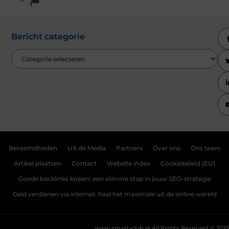
Bericht categorie
Beroemdheden
Uit de Media
Partners
Over ons
Ons team
Artikel plaatsen
Contact
Website index
Cookiebeleid (EU)
Goede backlinks kopen: een slimme stap in jouw SEO-strategie
Geld verdienen via internet: haal het maximale uit de online wereld
www.smart-club.nl.
All Rights Reserved © 2025