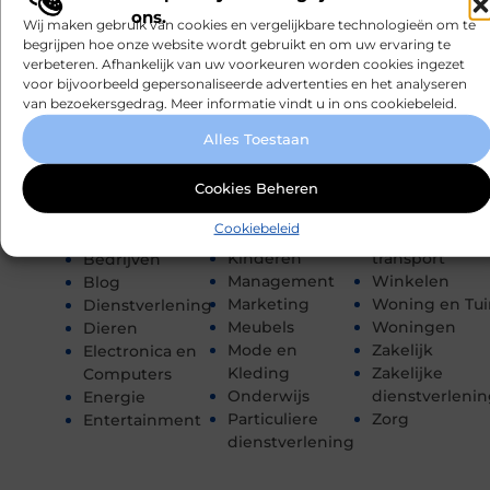
Eten en drinken
Rechten
CATEGORIEËN
ons.
Wij maken gebruik van cookies en vergelijkbare technologieën om te
Financieel
Recreation /
begrijpen hoe onze website wordt gebruikt en om uw ervaring te
Gezondheid
Autos
Aanbiedingen
verbeteren. Afhankelijk van uw voorkeuren worden cookies ingezet
Hobby en vrije
Sport
Afvalverwerking
voor bijvoorbeeld gepersonaliseerde advertenties en het analyseren
tijd
Toerisme
Architectuur
van bezoekersgedrag. Meer informatie vindt u in ons cookiebeleid.
Horeca
Tuin en
Auto's en
Alles Toestaan
Huishoudelijk
buitenleven
Motoren
Industrie
Tweewielers
Banen en
Internet
Vakantie
Cookies Beheren
opleidingen
Internet
Verbouwen
Beauty en
Cookiebeleid
marketing
Vervoer en
verzorging
Kinderen
transport
Bedrijven
Management
Winkelen
Blog
Marketing
Woning en Tui
Dienstverlening
Meubels
Woningen
Dieren
Mode en
Zakelijk
Electronica en
Kleding
Zakelijke
Computers
Onderwijs
dienstverleni
Energie
Particuliere
Zorg
Entertainment
dienstverlening