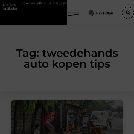
erde tonerbestelling bij HP printers
Onzichtbare sokken met maxim
Nieuwe
artikelen
Tag: tweedehands
auto kopen tips