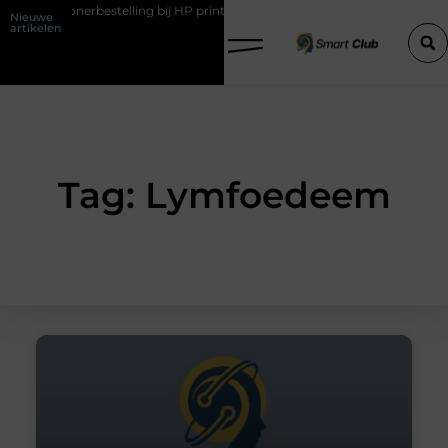
eerde tonerbestelling bij HP printers
Onzichtbare sokken met maxi
Nieuwe
artikelen
Tag: Lymfoedeem