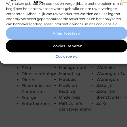
ons.
Financieel
Recreation /
Wij maken gebruik van cookies en vergelijkbare technologieën om te
Gezondheid
Autos
Aanbiedingen
begrijpen hoe onze website wordt gebruikt en om uw ervaring te
Hobby en vrije
Sport
verbeteren. Afhankelijk van uw voorkeuren worden cookies ingezet
Afvalverwerking
voor bijvoorbeeld gepersonaliseerde advertenties en het analyseren
tijd
Toerisme
Architectuur
van bezoekersgedrag. Meer informatie vindt u in ons cookiebeleid.
Horeca
Tuin en
Auto's en
Huishoudelijk
buitenleven
Motoren
Alles Toestaan
Industrie
Tweewielers
Banen en
Internet
Vakantie
opleidingen
Cookies Beheren
Internet
Verbouwen
Beauty en
marketing
Vervoer en
verzorging
Cookiebeleid
Kinderen
transport
Bedrijven
Management
Winkelen
Blog
Marketing
Woning en Tui
Dienstverlening
Meubels
Woningen
Dieren
Mode en
Zakelijk
Electronica en
Kleding
Zakelijke
Computers
Onderwijs
dienstverleni
Energie
Particuliere
Zorg
Entertainment
dienstverlening