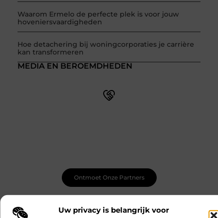
Waarom Ermelo de perfecte plek is voor jouw
hoveniersvaardigheden
Hoe detachering bij woningcorporaties je carrière
kan transformeren
MEDIA EN BEROEMDHEDEN
Word onderdeel van een actieve blogcommunity
Net begonnen met bloggen? Je staat er niet alleen voor!
Sluit je aan bij een ondersteunende community waar je
leert, groeit en ontdekt. Krijg tips, feedback en inspiratie
van andere beginnende én ervaren bloggers.
Ontmoet Onze Partners
Uw privacy is belangrijk voor
Eten en drinken
Rechten
CATEGORIEËN