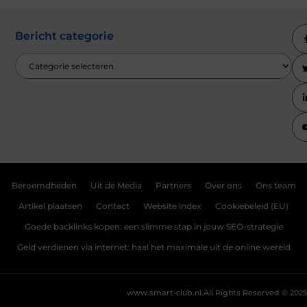
Bericht categorie
Beroemdheden
Uit de Media
Partners
Over ons
Ons team
Artikel plaatsen
Contact
Website index
Cookiebeleid (EU)
Goede backlinks kopen: een slimme stap in jouw SEO-strategie
Geld verdienen via internet: haal het maximale uit de online wereld
www.smart-club.nl.
All Rights Reserved © 2025