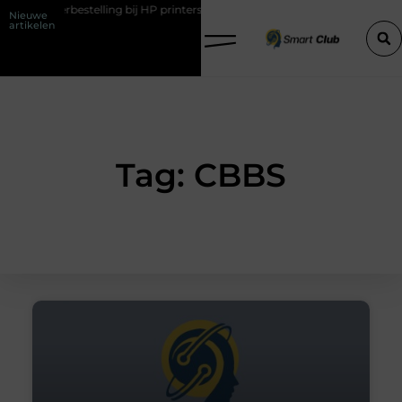
de tonerbestelling bij HP printers
Onzichtbare sokken met maximaa
Nieuwe
artikelen
Tag: CBBS