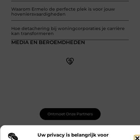
Waarom Ermelo de perfecte plek is voor jouw
hoveniersvaardigheden
Hoe detachering bij woningcorporaties je carrière
kan transformeren
MEDIA EN BEROEMDHEDEN
Word onderdeel van een actieve blogcommunity
Net begonnen met bloggen? Je staat er niet alleen voor!
Sluit je aan bij een ondersteunende community waar je
leert, groeit en ontdekt. Krijg tips, feedback en inspiratie
van andere beginnende én ervaren bloggers.
Ontmoet Onze Partners
Uw privacy is belangrijk voor
Eten en drinken
Rechten
CATEGORIEËN