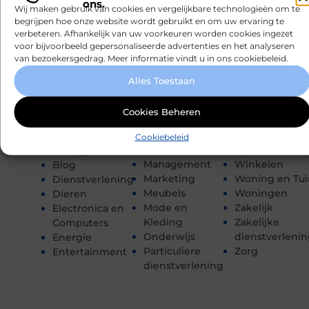
ons.
Financieel
Recreation /
Wij maken gebruik van cookies en vergelijkbare technologieën om te
Gezondheid
Autos
Aanbiedingen
begrijpen hoe onze website wordt gebruikt en om uw ervaring te
Hobby en vrije
Sport
verbeteren. Afhankelijk van uw voorkeuren worden cookies ingezet
Afvalverwerking
voor bijvoorbeeld gepersonaliseerde advertenties en het analyseren
tijd
Toerisme
Architectuur
van bezoekersgedrag. Meer informatie vindt u in ons cookiebeleid.
Horeca
Tuin en
Auto's en
Huishoudelijk
buitenleven
Motoren
Alles Toestaan
Industrie
Tweewielers
Banen en
Internet
Vakantie
opleidingen
Cookies Beheren
Internet
Verbouwen
Beauty en
marketing
Vervoer en
verzorging
Cookiebeleid
Kinderen
transport
Bedrijven
Management
Winkelen
Blog
Marketing
Woning en Tui
Dienstverlening
Meubels
Woningen
Dieren
Mode en
Zakelijk
Electronica en
Kleding
Zakelijke
Computers
Onderwijs
dienstverleni
Energie
Particuliere
Zorg
Entertainment
dienstverlening