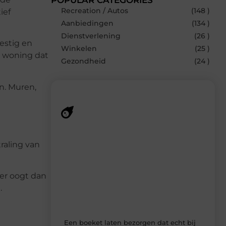
Recreation / Autos
(148 )
ief
Aanbiedingen
(134 )
Dienstverlening
(26 )
estig en
Winkelen
(25 )
e woning dat
Gezondheid
(24 )
n. Muren,
Recente berichten
raling van
Laat je inspireren door de nieuwste
artikelen van MundaMarketing.nl –
dagelijks verse content, boordevol
er oogt dan
ideeën, tips en inzichten.
.
Een boeket laten bezorgen dat echt bij