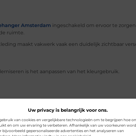
ehanger Amsterdam
ingeschakeld om ervoor te zorgen
de ruimte.
leding maakt vakwerk vaak een duidelijk zichtbaar versc
rniseren is het aanpassen van het kleurgebruik.
Uw privacy is belangrijk voor ons.
ebruik van cookies en vergelijkbare technologieën om te begrijpen hoe o
ikt en om uw ervaring te verbeteren. Afhankelijk van uw voorkeuren wor
r bijvoorbeeld gepersonaliseerde advertenties en het analyseren van