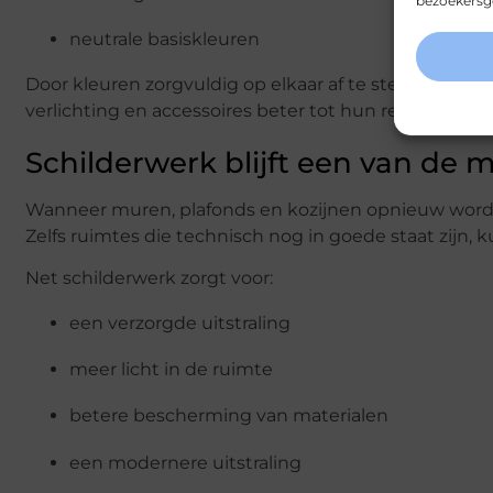
bezoekersge
neutrale basiskleuren
Door kleuren zorgvuldig op elkaar af te stemmen onts
verlichting en accessoires beter tot hun recht komen
Schilderwerk blijft een van de 
Wanneer muren, plafonds en kozijnen opnieuw worden g
Zelfs ruimtes die technisch nog in goede staat zijn,
Net schilderwerk zorgt voor:
een verzorgde uitstraling
meer licht in de ruimte
betere bescherming van materialen
een modernere uitstraling