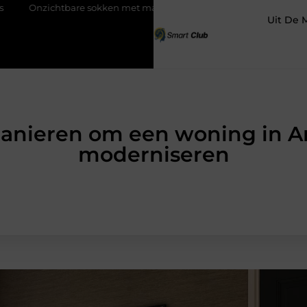
tbare sokken met maximaal comfort
Fysio Bleiswijk: profession
Uit De 
manieren om een woning in A
moderniseren