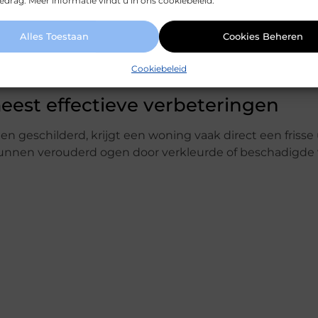
drag. Meer informatie vindt u in ons cookiebeleid.
Alles Toestaan
Cookies Beheren
taat meer rust in een interieur. Dat zorgt ervoor dat m
Cookiebeleid
.
meest effectieve verbeteringen
eschilderd, krijgt een woning vaak direct een frisse u
 kunnen verouderd ogen door verkleurde of beschadigde v