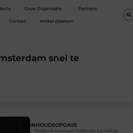
ele ondersteuning voor een actief leven
Waarom Ermelo de perfe
Media
Onze Organisatie
Partners
Contact
Artikel plaatsen
msterdam snel te
INHOUDSOPGAVE
Moderne woningen beginnen bij rustige