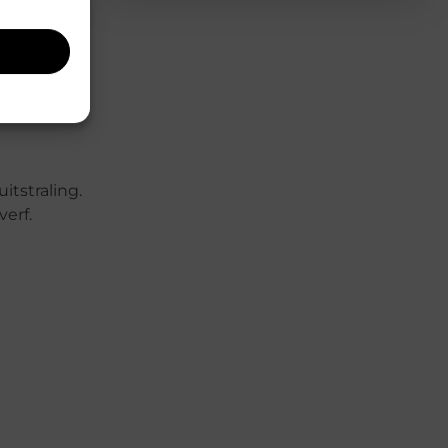
eubels,
itstraling.
erf.