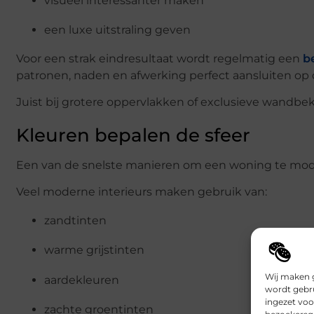
visueel interessanter maken
een luxe uitstraling geven
Voor een strak eindresultaat wordt regelmatig een
b
patronen, naden en afwerking perfect aansluiten op 
Juist bij grotere oppervlakken of exclusieve wandbek
Kleuren bepalen de sfeer
Een van de snelste manieren om een woning te mode
Veel moderne interieurs maken gebruik van:
zandtinten
warme grijstinten
Wij maken g
aardekleuren
wordt gebru
ingezet voo
zachte groentinten