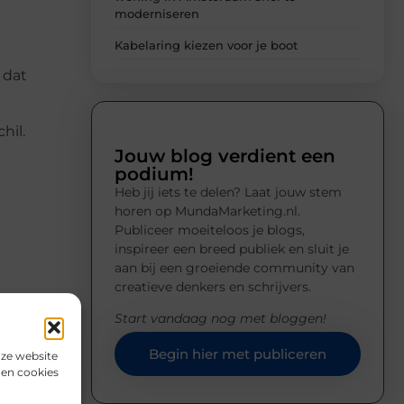
moderniseren
Kabelaring kiezen voor je boot
 dat
hil.
Jouw blog verdient een
podium!
Heb jij iets te delen? Laat jouw stem
horen op MundaMarketing.nl.
Publiceer moeiteloos je blogs,
inspireer een breed publiek en sluit je
aan bij een groeiende community van
creatieve denkers en schrijvers.
Start vandaag nog met bloggen!
Begin hier met publiceren
nze website
den cookies