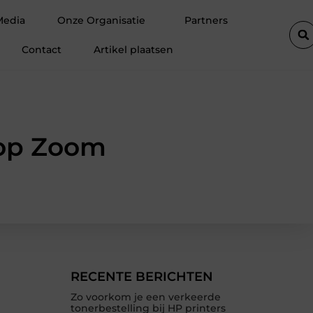
ek is voor jouw hoveniersvaardigheden
Hoe detachering bij wo
Media
Onze Organisatie
Partners
Contact
Artikel plaatsen
 op Zoom
RECENTE BERICHTEN
Zo voorkom je een verkeerde
tonerbestelling bij HP printers