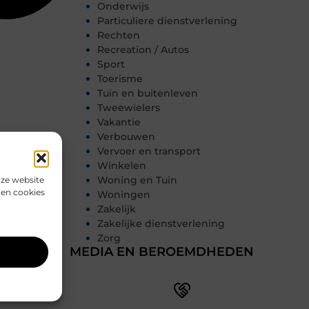
Onderwijs
Particuliere dienstverlening
Rechten
Recreation / Autos
Sport
Toerisme
Tuin en buitenleven
Tweewielers
Vakantie
Verbouwen
Vervoer en transport
Winkelen
Woning en Tuin
nze website
den cookies
Woningen
Zakelijk
Zakelijke dienstverlening
Zorg
MEDIA EN BEROEMDHEDEN