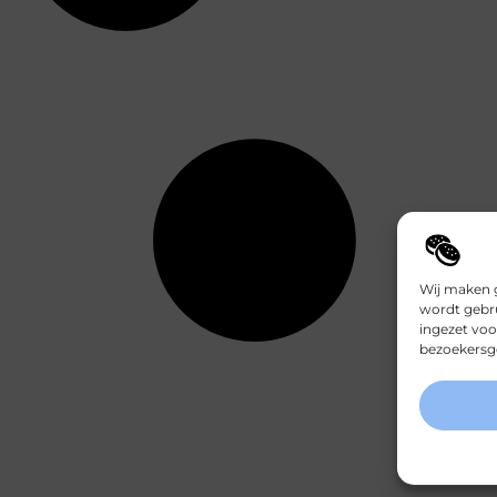
Wij maken g
wordt gebru
ingezet voo
bezoekersge