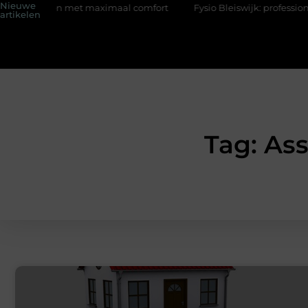
Nieuwe
 sokken met maximaal comfort
Fysio Bleiswijk: professionele o
artikelen
Tag: As