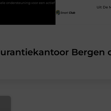
ndersteuning voor een actief leven
Waarom Ermelo de perfecte pl
Uit De 
surantiekantoor Bergen