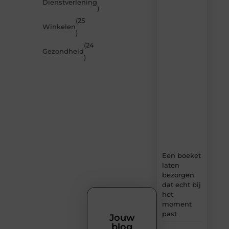
Dienstverlening
door
)
de
(25
nieuwste
Winkelen
artikelen
)
van
(24
MundaMarketing.nl
Gezondheid
)
–
dagelijks
verse
content,
boordevol
ideeën,
tips
en
inzichten.
Een boeket
laten
bezorgen
dat echt bij
het
moment
past
Jouw
blog