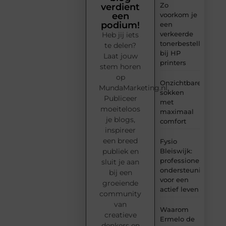
Zo
verdient
voorkom je
een
podium!
een
verkeerde
Heb jij iets
tonerbestelling
te delen?
bij HP
Laat jouw
printers
stem horen
op
Onzichtbare
MundaMarketing.nl.
sokken
Publiceer
met
moeiteloos
maximaal
je blogs,
comfort
inspireer
een breed
Fysio
Bleiswijk:
publiek en
professionele
sluit je aan
ondersteuning
bij een
voor een
groeiende
actief leven
community
van
Waarom
creatieve
Ermelo de
denkers en