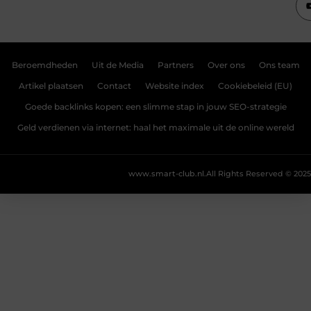
Beroemdheden
Uit de Media
Partners
Over ons
Ons team
Artikel plaatsen
Contact
Website index
Cookiebeleid (EU)
Goede backlinks kopen: een slimme stap in jouw SEO-strategie
Geld verdienen via internet: haal het maximale uit de online wereld
www.smart-club.nl.
All Rights Reserved © 2025