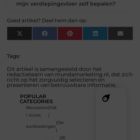
mijn verdiepingsvloer zelf bepalen?
Goed artikel? Deel hem dan op:
X
Facebook
Pinterest
LinkedIn
Email
(Twitter)
Tags:
Dit artikel is samengesteld door het
redactieteam van mundamarketing.nl, dat zich
richt op het zorgvuldig selecteren en
presenteren van betrouwbare informatie.
POPULAR
CATEGORIES
Recreation
(148
Recente
/ Autos
)
berichten
(134
Laat
Aanbiedingen
)
je
inspireren
(26