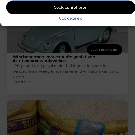
Cookies Beheren
Cookiebeleid
AANBIEDINGEN
Windschermen voor cabrio's: geniet van
de rit zonder windoverlast
Als je ooit met je cabriolet hebt gereden zonder
windscherm, weet je hoe vervelend windruis kan zijn.
Het is
Smartclub