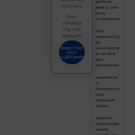
perfecte
schrijvers.
plek is voor
jouw
Start
hoveniersvaardigh
vandaag
nog met
Hoe
bloggen!
detachering
bij
Begin hier
woningcorporaties
met
je carrière
publiceren
kan
transformeren
Leverancier
in
transportwielen
met
technisch
advies
Waarom
watersnijden
steeds
populairder