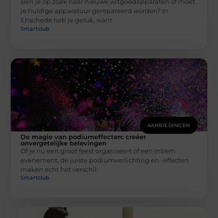
Ben je op zoek naar nieuwe witgoedapparaten of moet
je huidige apparatuur gerepareerd worden? In
Enschede heb je geluk, want
Smartclub
AANBIEDINGEN
De magie van podiumeffecten: creëer
onvergetelijke belevingen
Of je nu een groot feest organiseert of een intiem
evenement, de juiste podiumverlichting en -effecten
maken echt het verschil.
Smartclub