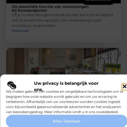
De essentiële functie van waterslangen
bij bouwprojecten
Of je nu een doorgewinterde klusser bent of net begint
aan je eerste bouwproject, een waterslang is een
onmisbaar hulpmiddel.
Smartclub
Uw privacy is belangrijk voor
AANBIEDINGEN
ons.
Wij maken gebruik van cookies en vergelijkbare technologieën om te
Je kWh-meter als startpunt voor
begrijpen hoe onze website wordt gebruikt en om uw ervaring te
duurzaam wonen
verbeteren. Afhankelijk van uw voorkeuren worden cookies ingezet
Veel mensen willen duurzamer leven, maar weten niet
voor bijvoorbeeld gepersonaliseerde advertenties en het analyseren
goed waar ze moeten beginnen. De kWh-meter, die in
van bezoekersgedrag. Meer informatie vindt u in ons cookiebeleid.
vrijwel elk huis
Smartclub
Alles Toestaan