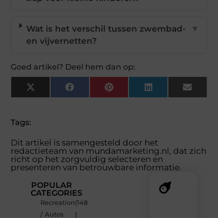
Wat is het verschil tussen zwembad-
▼
en vijvernetten?
Goed artikel? Deel hem dan op:
X
Facebook
Pinterest
LinkedIn
Email
(Twitter)
Tags:
Dit artikel is samengesteld door het
redactieteam van mundamarketing.nl, dat zich
richt op het zorgvuldig selecteren en
presenteren van betrouwbare informatie.
POPULAR
CATEGORIES
Recreation
(148
Recente
/ Autos
)
berichten