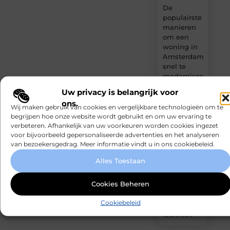
De
populairste
manieren
om een
woning in
Amsterdam
snel te
moderniseren
Uw privacy is belangrijk voor
Kabelaring
ons.
kiezen voor
Wij maken gebruik van cookies en vergelijkbare technologieën om te
je boot
begrijpen hoe onze website wordt gebruikt en om uw ervaring te
verbeteren. Afhankelijk van uw voorkeuren worden cookies ingezet
voor bijvoorbeeld gepersonaliseerde advertenties en het analyseren
De
van bezoekersgedrag. Meer informatie vindt u in ons cookiebeleid.
technische
voordelen
Alles Toestaan
van
Spinvliesfolie
Cookies Beheren
voor
specialisten
Cookiebeleid
in de Folie
techniek