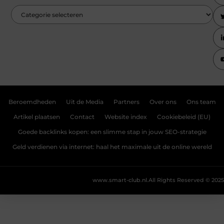
Beroemdheden
Uit de Media
Partners
Over ons
Ons team
Artikel plaatsen
Contact
Website index
Cookiebeleid (EU)
Goede backlinks kopen: een slimme stap in jouw SEO-strategie
Geld verdienen via internet: haal het maximale uit de online wereld
www.smart-club.nl.
All Rights Reserved © 2025