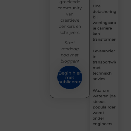
groeiende
Hoe
community
detachering
van
bij
creatieve
woningcorporaties
denkers en
je carrière
schrijvers.
kan
transformeren
Start
vandaag
Leverancier
nog met
in
bloggen!
transportwielen
met
Begin hier
technisch
met
advies
publiceren
Waarom
watersnijden
steeds
populairder
wordt
onder
engineers