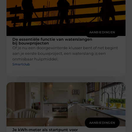
AANBIEDINGEN
De essentiële functie van waterslangen
bij bouwprojecten
Of je nu een doorgewinterde klusser bent of net begint
aan je eerste bouwproject, een waterslang is een
onmisbaar hulpmiddel.
Smartclub
AANBIEDINGEN
Je kWh-meter als startpunt voor