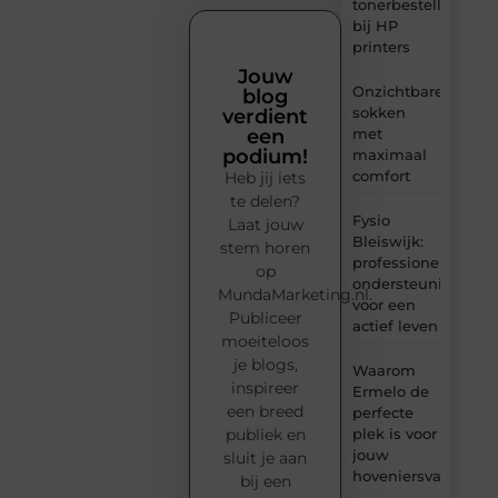
tonerbestelling
bij HP
printers
Jouw
Onzichtbare
blog
sokken
verdient
met
een
podium!
maximaal
comfort
Heb jij iets
te delen?
Fysio
Laat jouw
Bleiswijk:
stem horen
professionele
op
ondersteuning
MundaMarketing.nl.
voor een
Publiceer
actief leven
moeiteloos
je blogs,
Waarom
inspireer
Ermelo de
een breed
perfecte
plek is voor
publiek en
jouw
sluit je aan
hoveniersvaardigh
bij een