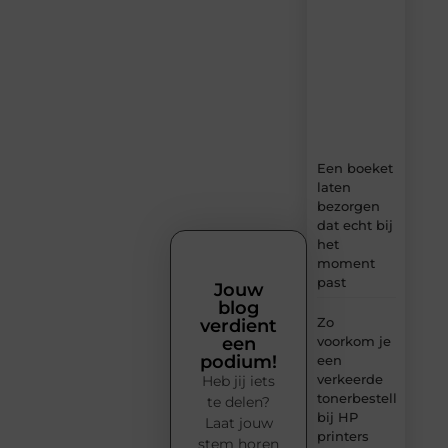
verse
content,
boordevol
ideeën,
tips
en
inzichten.
Een boeket
laten
bezorgen
dat echt bij
het
moment
past
Jouw
blog
Zo
verdient
voorkom je
een
podium!
een
verkeerde
Heb jij iets
tonerbestelling
te delen?
bij HP
Laat jouw
printers
stem horen