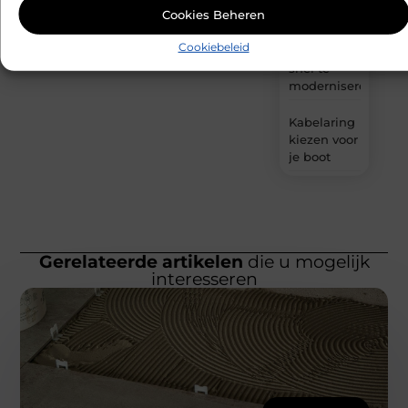
Cookies Beheren
om een
woning in
Cookiebeleid
Amsterdam
snel te
moderniseren
Kabelaring
kiezen voor
je boot
Gerelateerde artikelen
die u mogelijk
interesseren