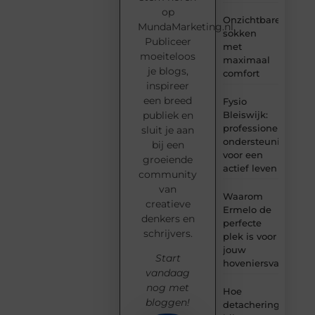
op
Onzichtbare
MundaMarketing.nl.
sokken
Publiceer
met
moeiteloos
maximaal
je blogs,
comfort
inspireer
een breed
Fysio
Bleiswijk:
publiek en
professionele
sluit je aan
ondersteuning
bij een
voor een
groeiende
actief leven
community
van
Waarom
creatieve
Ermelo de
denkers en
perfecte
schrijvers.
plek is voor
jouw
Start
hoveniersvaardigh
vandaag
nog met
Hoe
bloggen!
detachering