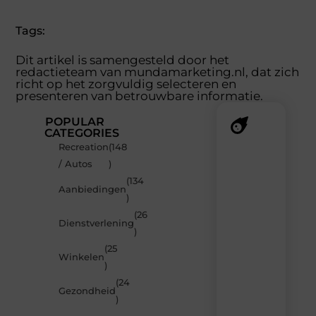
Tags:
Dit artikel is samengesteld door het
redactieteam van mundamarketing.nl, dat zich
richt op het zorgvuldig selecteren en
presenteren van betrouwbare informatie.
POPULAR
CATEGORIES
Recreation
(148
Recente
/ Autos
)
berichten
(134
Laat
Aanbiedingen
)
je
inspireren
(26
Dienstverlening
door
)
de
(25
nieuwste
Winkelen
artikelen
)
van
(24
MundaMarketing.nl
Gezondheid
)
–
dagelijks