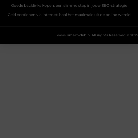
Goede backlinks kopen: een slimme stap in jouw SEO-strategie
Geld verdienen via internet: haal het maximale uit de online wereld
www.smart-club.nl.
All Rights Reserved © 2025