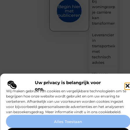
bij
Begin hier
woningcorporaties
met
je carrière
publiceren
kan
transformeren
Leverancier
in
transportwielen
met
technisch
advies
Waarom
watersnijden
Uw privacy is belangrijk voor
steeds
ons.
populairder
Wij maken gebruik van cookies en vergelijkbare technologieën om te
wordt
begrijpen hoe onze website wordt gebruikt en om uw ervaring te
verbeteren. Afhankelijk van uw voorkeuren worden cookies ingezet
onder
voor bijvoorbeeld gepersonaliseerde advertenties en het analyseren
engineers
van bezoekersgedrag. Meer informatie vindt u in ons cookiebeleid.
De
Alles Toestaan
populairste
manieren