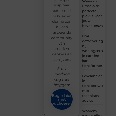
Waarom
inspireer
Ermelo de
een breed
perfecte
plek is voor
publiek en
jouw
sluit je aan
hoveniersvaardigh
bij een
groeiende
Hoe
community
detachering
van
bij
creatieve
woningcorporaties
denkers en
je carrière
schrijvers.
kan
transformeren
Start
vandaag
Leverancier
nog met
in
bloggen!
transportwielen
met
Begin hier
technisch
met
advies
publiceren
Waarom
watersnijden