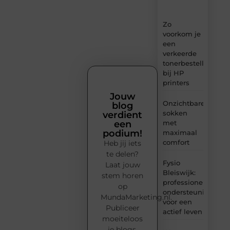
inzichten.
Zo
voorkom je
een
verkeerde
tonerbestelling
bij HP
printers
Jouw
Onzichtbare
blog
sokken
verdient
met
een
podium!
maximaal
comfort
Heb jij iets
te delen?
Fysio
Laat jouw
Bleiswijk:
stem horen
professionele
op
ondersteuning
MundaMarketing.nl.
voor een
Publiceer
actief leven
moeiteloos
je blogs,