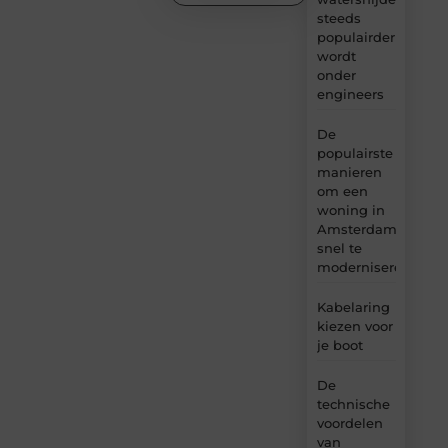
steeds
populairder
wordt
onder
engineers
De
populairste
manieren
om een
woning in
Amsterdam
snel te
moderniseren
Kabelaring
kiezen voor
je boot
De
technische
voordelen
van