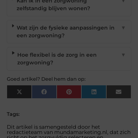
Kan ik in een zorgwoning
▼
zelfstandig blijven wonen?
Wat zijn de fysieke aanpassingen in
▼
een zorgwoning?
Hoe flexibel is de zorg in een
▼
zorgwoning?
Goed artikel? Deel hem dan op:
X
Facebook
Pinterest
LinkedIn
Email
(Twitter)
Tags:
Dit artikel is samengesteld door het
redactieteam van mundamarketing.nl, dat zich
richt op het zorgvuldig selecteren en