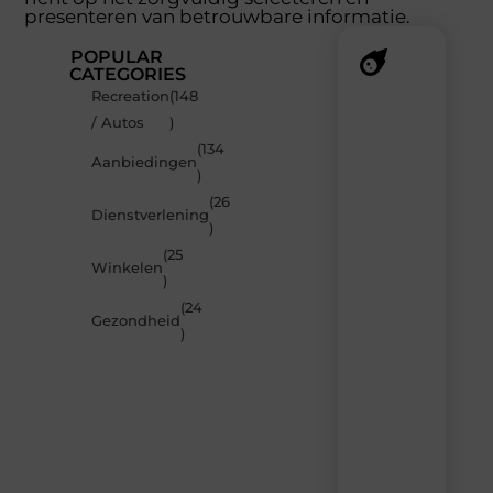
presenteren van betrouwbare informatie.
POPULAR
CATEGORIES
Recreation
(148
Recente
/ Autos
)
berichten
(134
Laat
Aanbiedingen
)
je
inspireren
(26
Dienstverlening
door
)
de
(25
nieuwste
Winkelen
artikelen
)
van
(24
MundaMarketing.nl
Gezondheid
)
–
dagelijks
verse
content,
boordevol
ideeën,
tips
en