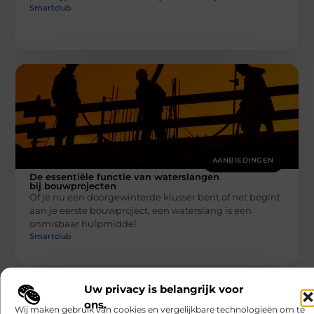
Smartclub
AANBIEDINGEN
De essentiële functie van waterslangen
bij bouwprojecten
Of je nu een doorgewinterde klusser bent of net begint
aan je eerste bouwproject, een waterslang is een
onmisbaar hulpmiddel.
Smartclub
Uw privacy is belangrijk voor
ons.
Wij maken gebruik van cookies en vergelijkbare technologieën om te