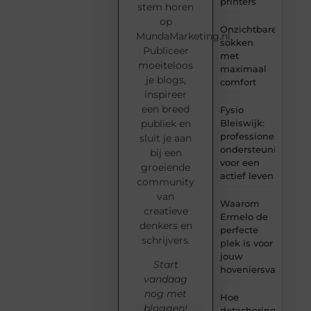
printers
stem horen
op
Onzichtbare
MundaMarketing.nl.
sokken
Publiceer
met
moeiteloos
maximaal
je blogs,
comfort
inspireer
een breed
Fysio
Bleiswijk:
publiek en
professionele
sluit je aan
ondersteuning
bij een
voor een
groeiende
actief leven
community
van
Waarom
creatieve
Ermelo de
denkers en
perfecte
schrijvers.
plek is voor
jouw
Start
hoveniersvaardigh
vandaag
nog met
Hoe
bloggen!
detachering