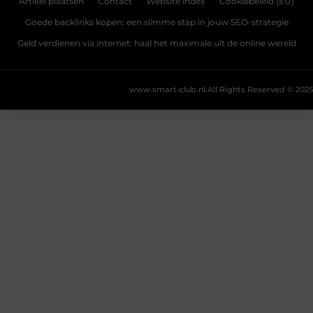
Artikel plaatsen
Contact
Website index
Cookiebeleid (EU)
Goede backlinks kopen: een slimme stap in jouw SEO-strategie
Geld verdienen via internet: haal het maximale uit de online wereld
www.smart-club.nl.
All Rights Reserved © 2025