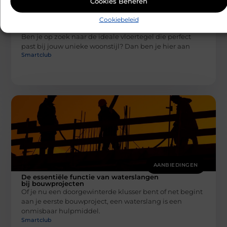
Cookies Beheren
AANBIEDINGEN
Cookiebeleid
De perfecte vloertegel voor jouw unieke
woonstijl
Ben je op zoek naar de ideale vloertegel die perfect
past bij jouw unieke woonstijl? Dan ben je hier aan
Smartclub
AANBIEDINGEN
De essentiële functie van waterslangen
bij bouwprojecten
Of je nu een doorgewinterde klusser bent of net begint
aan je eerste bouwproject, een waterslang is een
onmisbaar hulpmiddel.
Smartclub