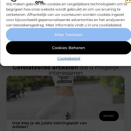
ons.
Wij maken gebruik van cookies en vergelijkbare technologieën om te
snel te
begrijpen hoe onze website wordt gebruikt en om uw ervaring te
moderniseren
verbeteren. Afhankelijk van uw voorkeuren worden cookies ingezet
voor bijvoorbeeld gepersonaliseerde advertenties en het analyseren
Kabelaring
van bezoekersgedrag. Meer informatie vindt u in ons cookiebeleid.
kiezen voor
je boot
Alles Toestaan
Cookies Beheren
Cookiebeleid
Gerelateerde artikelen
die u mogelijk
interesseren
SPORT
Hoe kies je de juiste trainingspak van
Adidas?