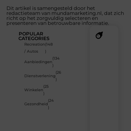
Dit artikel is samengesteld door het
redactieteam van mundamarketing.nl, dat zich
richt op het zorgvuldig selecteren en
presenteren van betrouwbare informatie.
POPULAR
CATEGORIES
Recreation
(148
Recente
/ Autos
)
berichten
(134
Laat
Aanbiedingen
)
je
inspireren
(26
Dienstverlening
door
)
de
(25
nieuwste
Winkelen
artikelen
)
van
(24
MundaMarketing.nl
Gezondheid
)
–
dagelijks
verse
content,
boordevol