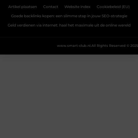
Artikel plaatsen
Contact
Website index
Cookiebeleid (EU)
Goede backlinks kopen: een slimme stap in jouw SEO-strategie
Geld verdienen via internet: haal het maximale uit de online wereld
www.smart-club.nl.
All Rights Reserved © 2025