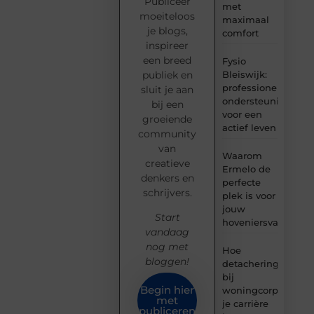
Publiceer
met
moeiteloos
maximaal
je blogs,
comfort
inspireer
een breed
Fysio
Bleiswijk:
publiek en
professionele
sluit je aan
ondersteuning
bij een
voor een
groeiende
actief leven
community
van
Waarom
creatieve
Ermelo de
denkers en
perfecte
schrijvers.
plek is voor
jouw
Start
hoveniersvaardigh
vandaag
nog met
Hoe
bloggen!
detachering
bij
Begin hier
woningcorporaties
met
je carrière
publiceren