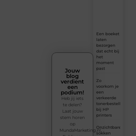
ideeën,
tips
en
inzichten.
Een boeket
laten
bezorgen
dat echt bij
het
moment
past
Jouw
blog
Zo
verdient
voorkom je
een
podium!
een
verkeerde
Heb jij iets
tonerbestelling
te delen?
bij HP
Laat jouw
printers
stem horen
op
Onzichtbare
MundaMarketing.nl.
sokken