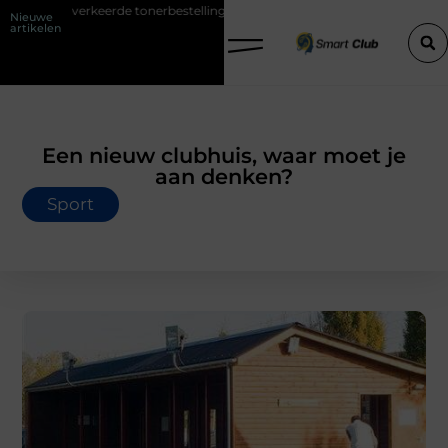
erde tonerbestelling bij HP printers
Onzichtbare sokken met maxim
Nieuwe
artikelen
Een nieuw clubhuis, waar moet je
aan denken?
Sport