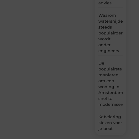
advies
Waarom
watersnijden
steeds
populairder
wordt
onder
engineers
De
populairste
manieren
om een
woning in
Amsterdam
snel te
moderniseren
Kabelaring
kiezen voor
je boot