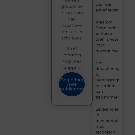
bij een
voor een
groeiende
actief leven
community
van
Waarom
creatieve
Ermelo de
denkers en
perfecte
schrijvers.
plek is voor
jouw
Start
hoveniersvaardigh
vandaag
nog met
Hoe
bloggen!
detachering
bij
Begin hier
woningcorporaties
met
je carrière
publiceren
kan
transformeren
Leverancier
in
transportwielen
met
technisch