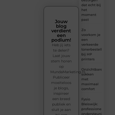
dat echt bij
het
moment
past
Jouw
blog
Zo
verdient
voorkom je
een
podium!
een
verkeerde
Heb jij iets
tonerbestelling
te delen?
bij HP
Laat jouw
printers
stem horen
op
Onzichtbare
MundaMarketing.nl.
sokken
Publiceer
met
moeiteloos
maximaal
je blogs,
comfort
inspireer
een breed
Fysio
Bleiswijk:
publiek en
professionele
sluit je aan
ondersteuning