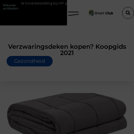
estelling bij HP printers
Onzichtbare sokken met maximaal comfor
Nieuwe
artikelen
Verzwaringsdeken kopen? Koopgids
2021
Gezondheid