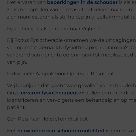
Het ervaren van
beperkingen in de schouder
is als 
zoals het optillen van een tas of het reiken naar 
zich manifesteren als stijfheid, pijn of zelfs immobilit
Fysiotherapie als een Pad naar Vrijheid
Bij Focus Fysiotherapie omarmen we de uitdaginge
van op maat gemaakte fysiotherapieprogramma’s. Onz
variërend van gerichte oefeningen tot mobilisatie, die
van pijn.
Individuele Aanpak voor Optimaal Resultaat
Wij begrijpen dat geen twee gevallen van schouderb
Onze
ervaren fysiotherapeuten
zullen een grondige 
identificeren en vervolgens een behandelplan op maa
patiënt.
Een Reis naar Herstel en Vitaliteit
Het
herwinnen van schoudermobiliteit
is een reis 