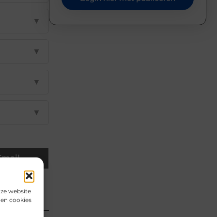
▼
▼
▼
▼
Email
nze website
den cookies
uldig