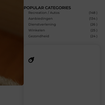
POPULAR CATEGORIES
Recreation / Autos
(148 )
Aanbiedingen
(134 )
Dienstverlening
(26 )
Winkelen
(25 )
Gezondheid
(24 )
Recente berichten
Laat je inspireren door de nieuwste
artikelen van MundaMarketing.nl –
dagelijks verse content, boordevol
ideeën, tips en inzichten.