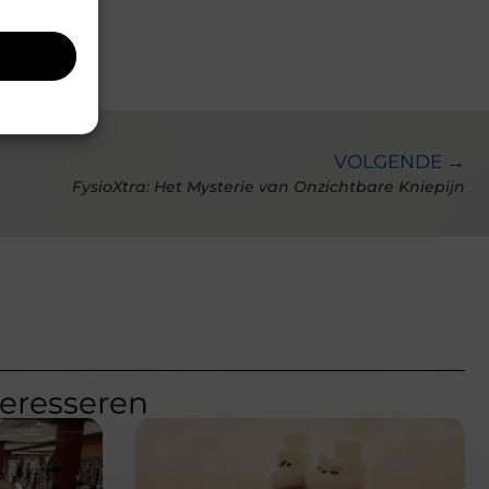
VOLGENDE →
FysioXtra: Het Mysterie van Onzichtbare Kniepijn
teresseren