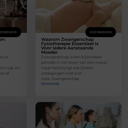
ZONDHEID
GEZONDHEID
en:
Waarom Zwangerschap
Fysiotherapie Essentieel Is
Voor Iedere Aanstaande
Moeder
n je
Zwangerschap is een bijzondere
periode in het leven van een vrouw,
 om rug- en
maar het brengt ook fysieke
re of
uitdagingen met zich
mee. Zwangerschap
Smartclub