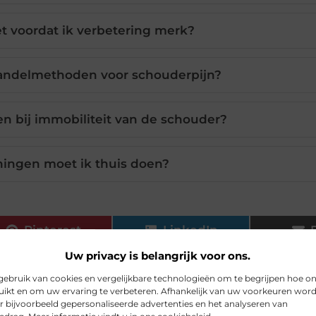
t voordat ik verbetering merk?
handelmethoden voor schouderpijn?
en bij immobiliteit van de schouder?
ningen moet ik thuis doen?
Pinterest
LinkedIn
Uw privacy is belangrijk voor ons.
ebruik van cookies en vergelijkbare technologieën om te begrijpen hoe o
s
,
Schouderbeperking
ikt en om uw ervaring te verbeteren. Afhankelijk van uw voorkeuren wor
r bijvoorbeeld gepersonaliseerde advertenties en het analyseren van
 van mundamarketing.nl, dat zich richt op het zorgv