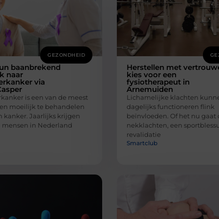
GEZONDHEID
GE
un baanbrekend
Herstellen met vertrouw
k naar
kies voor een
ierkanker via
fysiotherapeut in
Casper
Arnemuiden
rkanker is een van de meest
Lichamelijke klachten kunne
 en moeilijk te behandelen
dagelijks functioneren flink
kanker. Jaarlijks krijgen
beïnvloeden. Of het nu gaat
 mensen in Nederland
nekklachten, een sportblessu
revalidatie
Smartclub