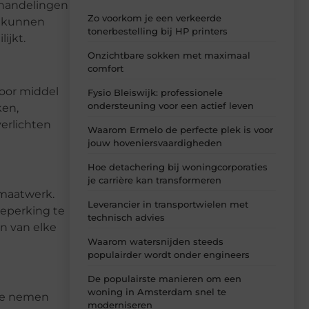
 handelingen
Zo voorkom je een verkeerde
n kunnen
tonerbestelling bij HP printers
ijkt.
Onzichtbare sokken met maximaal
comfort
oor middel
Fysio Bleiswijk: professionele
ondersteuning voor een actief leven
ken,
verlichten
Waarom Ermelo de perfecte plek is voor
jouw hoveniersvaardigheden
Hoe detachering bij woningcorporaties
je carrière kan transformeren
 maatwerk.
Leverancier in transportwielen met
beperking te
technisch advies
n van elke
Waarom watersnijden steeds
populairder wordt onder engineers
De populairste manieren om een
woning in Amsterdam snel te
 te nemen
moderniseren