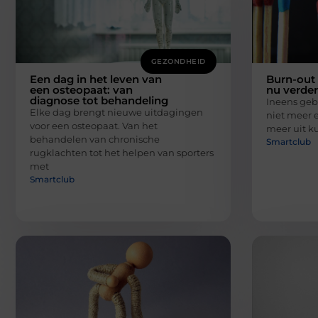
GEZONDHEID
Een dag in het leven van
Burn-out 
een osteopaat: van
nu verde
diagnose tot behandeling
Ineens gebe
Elke dag brengt nieuwe uitdagingen
niet meer e
voor een osteopaat. Van het
meer uit k
behandelen van chronische
Smartclub
rugklachten tot het helpen van sporters
met
Smartclub