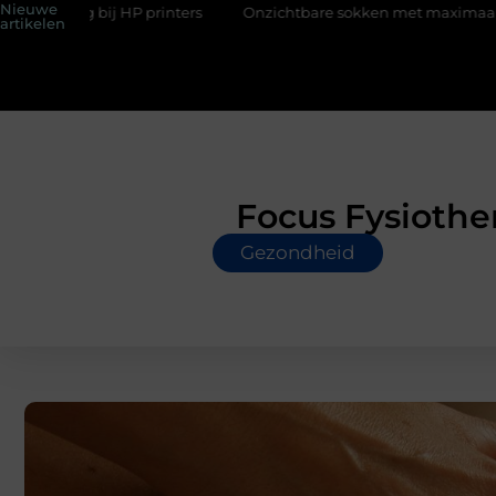
Nieuwe
inters
Onzichtbare sokken met maximaal comfort
Fysio Bl
artikelen
Focus Fysiothe
Gezondheid