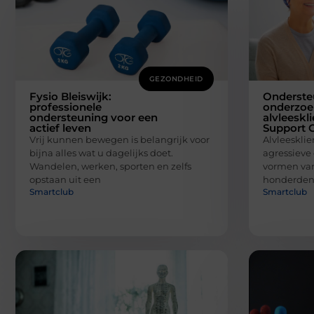
GEZONDHEID
Fysio Bleiswijk:
Onderste
professionele
onderzoe
ondersteuning voor een
alvleeskl
actief leven
Support 
Vrij kunnen bewegen is belangrijk voor
Alvleesklie
bijna alles wat u dagelijks doet.
agressieve
Wandelen, werken, sporten en zelfs
vormen van 
opstaan uit een
honderden
Smartclub
Smartclub