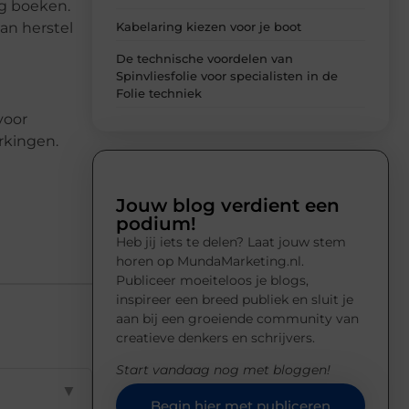
ng boeken.
an herstel
Kabelaring kiezen voor je boot
De technische voordelen van
Spinvliesfolie voor specialisten in de
Folie techniek
voor
rkingen.
Jouw blog verdient een
podium!
Heb jij iets te delen? Laat jouw stem
horen op MundaMarketing.nl.
Publiceer moeiteloos je blogs,
inspireer een breed publiek en sluit je
aan bij een groeiende community van
creatieve denkers en schrijvers.
Start vandaag nog met bloggen!
▼
Begin hier met publiceren