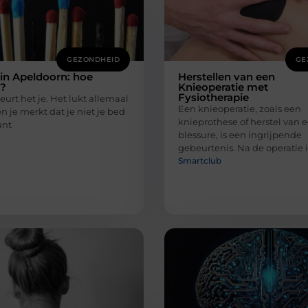
GEZONDHEID
GE
in Apeldoorn: hoe
Herstellen van een
r?
Knieoperatie met
Fysiotherapie
urt het je. Het lukt allemaal
Een knieoperatie, zoals een
n je merkt dat je niet je bed
knieprothese of herstel van 
unt
blessure, is een ingrijpende
gebeurtenis. Na de operatie 
Smartclub