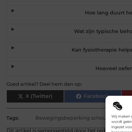
Hoe lang duurt he
Wat zijn typische be
Kan fysiotherapie help
Hoeveel oefe
Goed artikel? Deel hem dan op:
X (Twitter)
Facebook
Wij maken g
Bewegingsbeperking schouder
,
Focu
Tags:
wordt gebru
ingezet voo
Dit artikel is samengesteld door het redactieteam