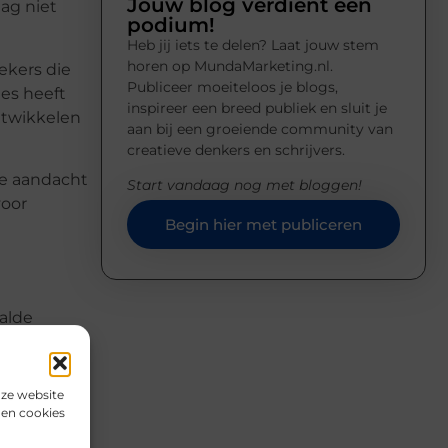
Jouw blog verdient een
ag niet
podium!
Heb jij iets te delen? Laat jouw stem
horen op MundaMarketing.nl.
ekers die
Publiceer moeiteloos je blogs,
es heeft
inspireer een breed publiek en sluit je
ntwikkelen
aan bij een groeiende community van
creatieve denkers en schrijvers.
de aandacht
Start vandaag nog met bloggen!
voor
Begin hier met publiceren
alde
ven. Ook
en.
nze website
den cookies
leutel kan