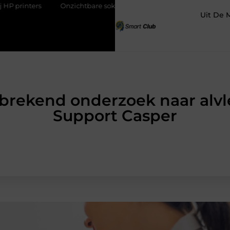
Onzichtbare sokken met maximaal comfort
Fysio Bleiswijk:
Uit De 
rekend onderzoek naar alvle
Support Casper