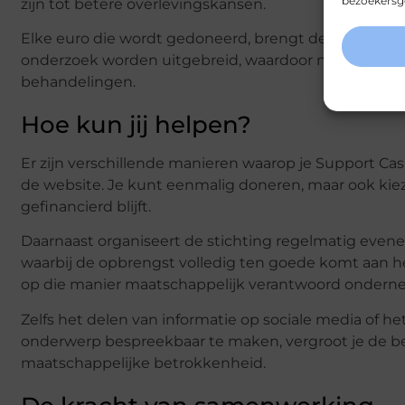
bezoekersge
zijn tot betere overlevingskansen.
Elke euro die wordt gedoneerd, brengt deze medisch
onderzoek worden uitgebreid, waardoor nog meer pa
behandelingen.
Hoe kun jij helpen?
Er zijn verschillende manieren waarop je Support Ca
de website. Je kunt eenmalig doneren, maar ook kiez
gefinancierd blijft.
Daarnaast organiseert de stichting regelmatig evene
waarbij de opbrengst volledig ten goede komt aan he
op die manier maatschappelijk verantwoord ondern
Zelfs het delen van informatie op sociale media of h
onderwerp bespreekbaar te maken, vergroot je de be
maatschappelijke betrokkenheid.