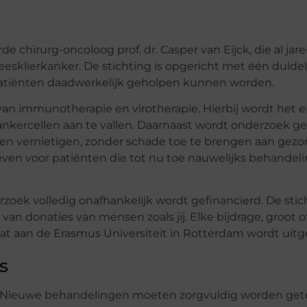
e chirurg-oncoloog prof. dr. Casper van Eijck, die al jar
sklierkanker. De stichting is opgericht met één duideli
atiënten daadwerkelijk geholpen kunnen worden.
van immunotherapie en virotherapie. Hierbij wordt het 
ercellen aan te vallen. Daarnaast wordt onderzoek g
nen vernietigen, zonder schade toe te brengen aan gezo
en voor patiënten die tot nu toe nauwelijks behandeli
zoek volledig onafhankelijk wordt gefinancierd. De stich
an donaties van mensen zoals jij. Elke bijdrage, groot of
at aan de Erasmus Universiteit in Rotterdam wordt uitg
s
n. Nieuwe behandelingen moeten zorgvuldig worden get