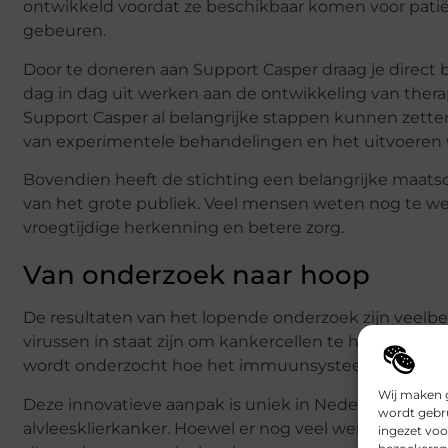
ontwikkeld voordat ze beschikbaar komen voor patiën
gebeuren.
Door te doneren aan Support Casper draag je direct 
dag in dag uit werken aan de ontwikkeling van thera
Support Casper al belangrijke stappen kunnen zette
van experimentele behandelingen en het uitvoeren v
Bovendien heeft de stichting een belangrijke maatsch
van het grote publiek. Veel mensen weten nog te wein
vroegtijdige herkenning en betere zorg.
Van onderzoek naar hoop
De resultaten van het lopende onderzoek zijn vee
virussen in staat zijn om kankercellen te herkennen 
wordt onderzocht hoe het immuunsysteem beter kan
Wij maken g
Deze innovatieve aanpak is uniek in Nederland en bi
wordt gebru
alvleesklierkanker. Hoewel er nog veel werk te doen i
ingezet voo