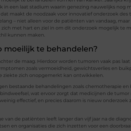
in een laat stadium waarin genezing nauwelijks nog mog
n dat maakt de noodzaak voor innovatief onderzoek des t
lang – niet alleen voor de patiënten van vandaag, maar
 zich met hart en ziel in om dit onderzoek mogelijk te
chil kunnen maken.
o moeilijk te behandelen?
t, achter de maag. Hierdoor worden tumoren vaak pas laat
ymptomen zoals vermoeidheid, gewichtsverlies en buikpi
de ziekte zich onopgemerkt kan ontwikkelen.
 tegen bestaande behandelingen zoals chemotherapie en b
bindweefsel, wat ervoor zorgt dat medicijnen de tumor 
weinig effectief, en precies daarom is nieuw onderzoek
e van de patiënten leeft langer dan vijf jaar na de diagno
tsen en organisaties die zich inzetten voor een doorbraa