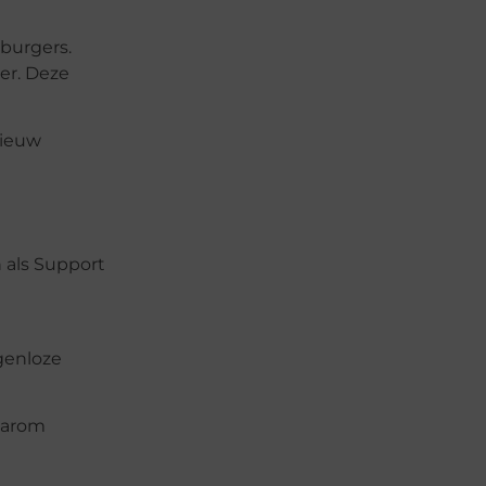
burgers.
er. Deze
nieuw
 als Support
genloze
aarom