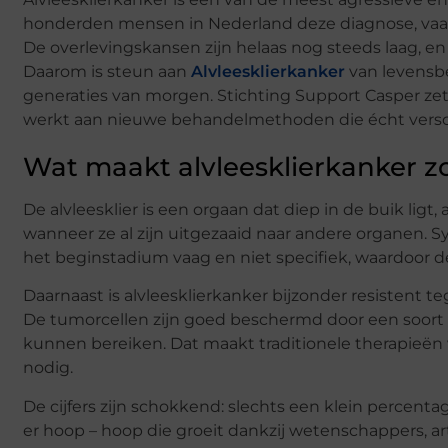
honderden mensen in Nederland deze diagnose, vaak 
De overlevingskansen zijn helaas nog steeds laag, e
Daarom is steun aan
Alvleesklierkanker
van levensbe
generaties van morgen. Stichting Support Casper zet
werkt aan nieuwe behandelmethoden die écht vers
Wat maakt alvleesklierkanker z
De alvleesklier is een orgaan dat diep in de buik lig
wanneer ze al zijn uitgezaaid naar andere organen. S
het beginstadium vaag en niet specifiek, waardoor 
Daarnaast is alvleesklierkanker bijzonder resistent
De tumorcellen zijn goed beschermd door een soort 
kunnen bereiken. Dat maakt traditionele therapieën 
nodig.
De cijfers zijn schokkend: slechts een klein percentag
er hoop – hoop die groeit dankzij wetenschappers, ar