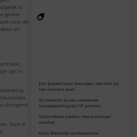
elijk is.
e groter.
 ook voor de
Recente berichten
 maken en
Laat je inspireren door de nieuwste
artikelen van MundaMarketing.nl –
dagelijks verse content, boordevol
ideeën, tips en inzichten.
 ontdekt,
jn zijn in
Een boeket laten bezorgen dat echt bij
het moment past
estraling.
nauwelijks
Zo voorkom je een verkeerde
 zo dringend
tonerbestelling bij HP printers
Onzichtbare sokken met maximaal
comfort
se. Toch is
k.
Fysio Bleiswijk: professionele