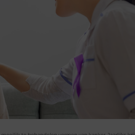
 moeilijk te behandelen vormen van kanker. Jaarlijks kri