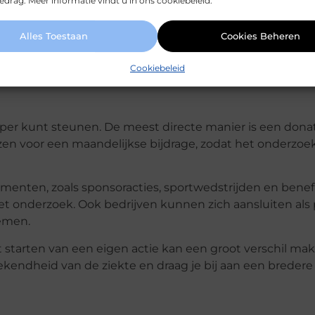
drag. Meer informatie vindt u in ons cookiebeleid.
e doorbraak een stap dichterbij. Met voldoende steun 
Alles Toestaan
Cookies Beheren
tiënten in de toekomst kunnen profiteren van deze
Cookiebeleid
sper kunt steunen. De meest directe manier is een donat
en voor een maandelijkse bijdrage, zodat het onderzoek
menten, zoals sponsoracties, sportwedstrijden en benefi
t onderzoek. Ook bedrijven kunnen zich aansluiten als 
emen.
et starten van een eigen actie kan een groot verschil ma
kendheid van de ziekte en draag je bij aan een bredere