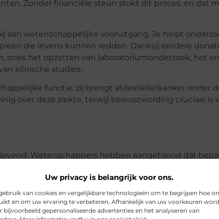
ten. Zonder financiële steun stokt dit proces, en dat m
bij aan wetenschappelijke vooruitgang. Je helpt onderzo
pieën die levens kunnen redden. Dankzij eerdere donati
n, zoals het opzetten van laboratoriumonderzoek, het o
an klinische studies.
appelijke functie: zij brengt alvleesklierkanker onder 
ig over deze ziekte, terwijl bewustwording cruciaal is 
lbelovend. Wetenschappers hebben aangetoond dat bepa
en te vernietigen, terwijl gezonde cellen ongemoeid blij
Uw privacy is belangrijk voor ons.
 worden geactiveerd om deze virussen te ondersteun
ebruik van cookies en vergelijkbare technologieën om te begrijpen hoe o
edt wereldwijd nieuwe inzichten in de bestrijding van
ikt en om uw ervaring te verbeteren. Afhankelijk van uw voorkeuren wor
s, tonen de eerste resultaten aan dat deze richting de s
r bijvoorbeeld gepersonaliseerde advertenties en het analyseren van