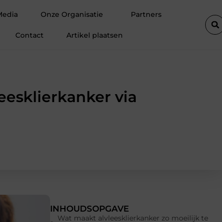
 professionele ondersteuning voor een actief leven
Waarom Ermel
Media
Onze Organisatie
Partners
Contact
Artikel plaatsen
esklierkanker via
INHOUDSOPGAVE
Wat maakt alvleesklierkanker zo moeilijk te