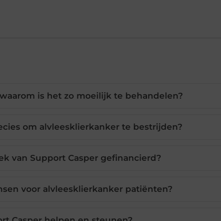
 waarom is het zo moeilijk te behandelen?
cies om alvleesklierkanker te bestrijden?
ek van Support Casper gefinancierd?
nsen voor alvleesklierkanker patiënten?
ort Casper helpen en steunen?