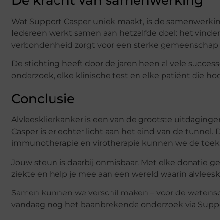
De kracht van samenwerking
Wat Support Casper uniek maakt, is de samenwerking
Iedereen werkt samen aan hetzelfde doel: het vinden
verbondenheid zorgt voor een sterke gemeenschap w
De stichting heeft door de jaren heen al vele succes
onderzoek, elke klinische test en elke patiënt die hoop
Conclusie
Alvleesklierkanker is een van de grootste uitdaging
Casper is er echter licht aan het eind van de tunnel
immunotherapie en virotherapie kunnen we de toek
Jouw steun is daarbij onmisbaar. Met elke donatie
ziekte en help je mee aan een wereld waarin alvleeskl
Samen kunnen we verschil maken – voor de wetensch
vandaag nog het baanbrekende onderzoek via Suppo