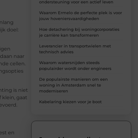
ondersteuning voor een actief leven
Waarom Ermelo de perfecte plek is voor
jouw hoveniersvaardigheden
enlang
Hoe detachering bij woningcorporaties
jk doel:
je carrière kan transformeren
Leverancier in transportwielen met
eigen
technisch advies
edaan naar
Waarom watersnijden steeds
nde cellen.
populairder wordt onder engineers
ngsopties
De populairste manieren om een
woning in Amsterdam snel te
ting is niet
moderniseren
 klein, gaat
Kabelaring kiezen voor je boot
evoerd.
est en