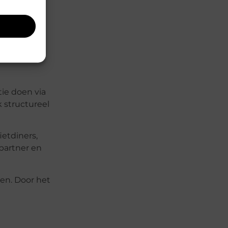
kan het
ie doen via
 structureel
etdiners,
partner en
ken. Door het