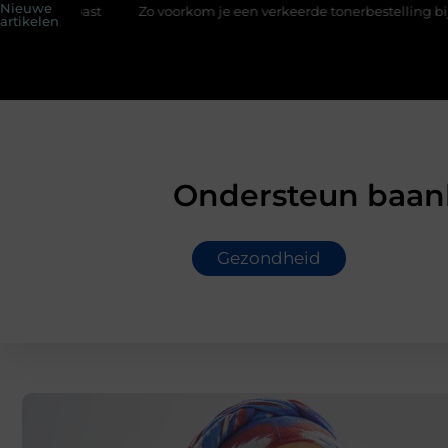
Nieuwe
t
Zo voorkom je een verkeerde tonerbestelling bij HP printers
artikelen
Ondersteun baanb
Gezondheid