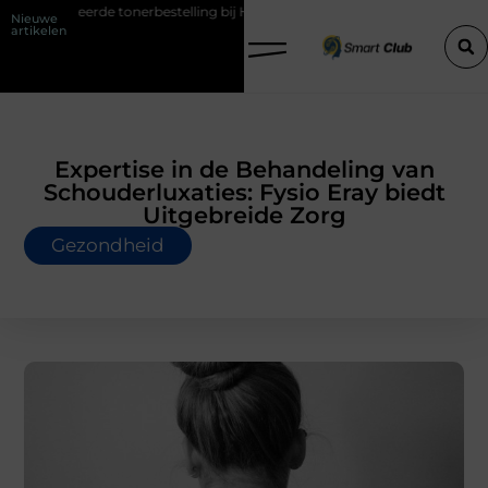
nerbestelling bij HP printers
Onzichtbare sokken met maximaal com
Nieuwe
artikelen
Expertise in de Behandeling van
Schouderluxaties: Fysio Eray biedt
Uitgebreide Zorg
Gezondheid