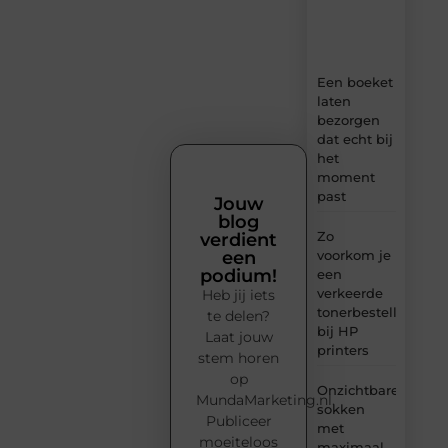
tips
en
inzichten.
Een boeket
laten
bezorgen
dat echt bij
het
moment
past
Jouw
blog
Zo
verdient
voorkom je
een
podium!
een
verkeerde
Heb jij iets
tonerbestelling
te delen?
bij HP
Laat jouw
printers
stem horen
op
Onzichtbare
MundaMarketing.nl.
sokken
Publiceer
met
moeiteloos
maximaal