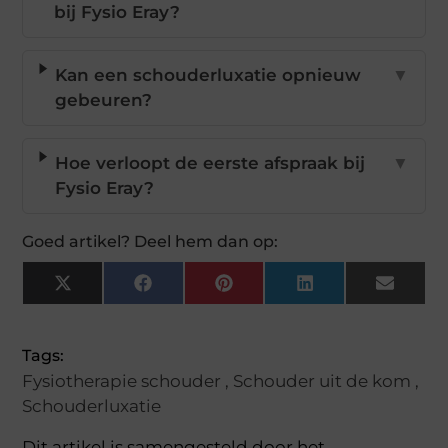
bij Fysio Eray?
Kan een schouderluxatie opnieuw
▼
gebeuren?
Hoe verloopt de eerste afspraak bij
▼
Fysio Eray?
Goed artikel? Deel hem dan op:
X
Facebook
Pinterest
LinkedIn
Email
(Twitter)
Tags:
Fysiotherapie schouder
,
Schouder uit de kom
,
Schouderluxatie
Dit artikel is samengesteld door het