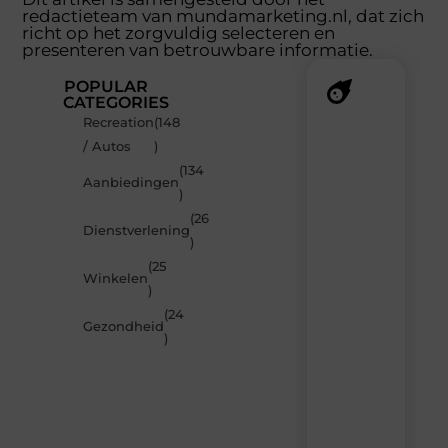
redactieteam van mundamarketing.nl, dat zich
richt op het zorgvuldig selecteren en
presenteren van betrouwbare informatie.
POPULAR
CATEGORIES
Recreation
(148
Recente
/ Autos
)
berichten
(134
Laat
Aanbiedingen
)
je
inspireren
(26
Dienstverlening
door
)
de
(25
nieuwste
Winkelen
artikelen
)
van
(24
MundaMarketing.nl
Gezondheid
)
–
dagelijks
verse
content,
boordevol
ideeën,