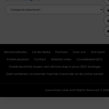
Beroemdheden
Uit de Media
Partners
Over ons
Ons team
Artikel plaatsen
Contact
Website index
Cookiebeleid (EU)
Goede backlinks kopen: een slimme stap in jouw SEO-strategie
Geld verdienen via internet: haal het maximale uit de online wereld
www.smart-club.nl.
All Rights Reserved © 2025