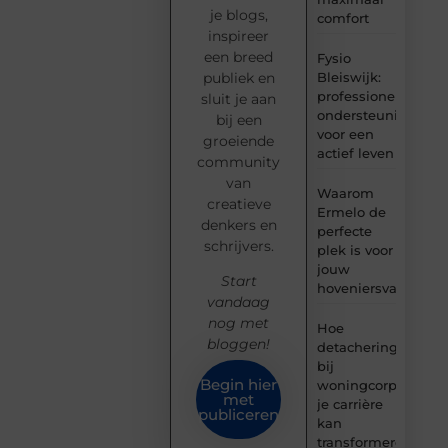
je blogs,
comfort
inspireer
een breed
Fysio
Bleiswijk:
publiek en
professionele
sluit je aan
ondersteuning
bij een
voor een
groeiende
actief leven
community
van
Waarom
creatieve
Ermelo de
denkers en
perfecte
schrijvers.
plek is voor
jouw
Start
hoveniersvaardigh
vandaag
nog met
Hoe
bloggen!
detachering
bij
Begin hier
woningcorporaties
met
je carrière
publiceren
kan
transformeren