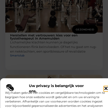
GEZONDHEID
Herstellen met vertrouwen: kies voor een
fysiotherapeut in Arnemuiden
Lichamelijke klachten kunnen je dagelijks
functioneren flink beïnvloeden. Of het nu gaat om rug-
en nekklachten, een sportblessure of revalidatie
Smartclub
Uw privacy is belangrijk voor
ons.
Wij maken gebruik van cookies en vergelijkbare technologieën om te
begrijpen hoe onze website wordt gebruikt en om uw ervaring te
verbeteren. Afhankelijk van uw voorkeuren worden cookies ingezet
voor bijvoorbeeld gepersonaliseerde advertenties en het analyseren
GEZONDHEID