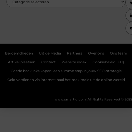
Beroemdheden
Uit de Media
Partners
Over ons
Ons team
Artikel plaatsen
Contact
Website index
Cookiebeleid (EU)
Goede backlinks kopen: een slimme stap in jouw SEO-strategie
Geld verdienen via internet: haal het maximale uit de online wereld
www.smart-club.nl.
All Rights Reserved © 2025