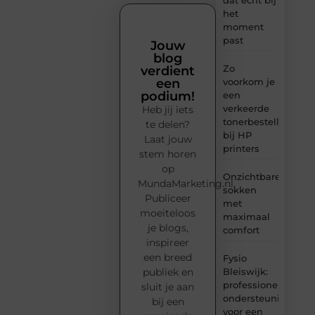
het
moment
past
Jouw
blog
Zo
verdient
voorkom je
een
podium!
een
verkeerde
Heb jij iets
tonerbestelling
te delen?
bij HP
Laat jouw
printers
stem horen
op
Onzichtbare
MundaMarketing.nl.
sokken
Publiceer
met
moeiteloos
maximaal
je blogs,
comfort
inspireer
een breed
Fysio
Bleiswijk:
publiek en
professionele
sluit je aan
ondersteuning
bij een
voor een