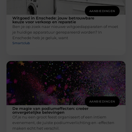
AANBIEDINGEN
Witgoed in Enschede: jouw betrouwbare
keuze voor verkoop en reparatie
Ben je op zoek naar nieuwe witgoedapparaten of moet
je huidige apparatuur gerepareerd worden? In
Enschede heb je geluk, want
Smartclub
AANBIEDINGEN
De magie van podiumeffecten: creëer
onvergetelijke belevingen
Of je nu een groot feest organiseert of een intiem
evenement, de juiste podiumverlichting en -effecten
maken echt het verschil.