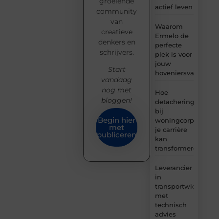
groeiende
actief leven
community
van
Waarom
creatieve
Ermelo de
denkers en
perfecte
schrijvers.
plek is voor
jouw
Start
hoveniersvaardigh
vandaag
nog met
Hoe
bloggen!
detachering
bij
Begin hier
woningcorporaties
met
je carrière
publiceren
kan
transformeren
Leverancier
in
transportwielen
met
technisch
advies