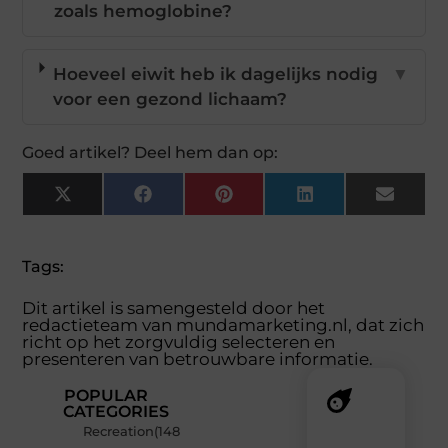
zoals hemoglobine?
Hoeveel eiwit heb ik dagelijks nodig
▼
voor een gezond lichaam?
Goed artikel? Deel hem dan op:
X
Facebook
Pinterest
LinkedIn
Email
(Twitter)
Tags:
Dit artikel is samengesteld door het
redactieteam van mundamarketing.nl, dat zich
richt op het zorgvuldig selecteren en
presenteren van betrouwbare informatie.
POPULAR
CATEGORIES
Recreation
(148
Recente