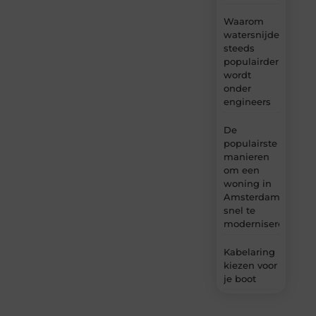
Waarom
watersnijden
steeds
populairder
wordt
onder
engineers
De
populairste
manieren
om een
woning in
Amsterdam
snel te
moderniseren
Kabelaring
kiezen voor
je boot