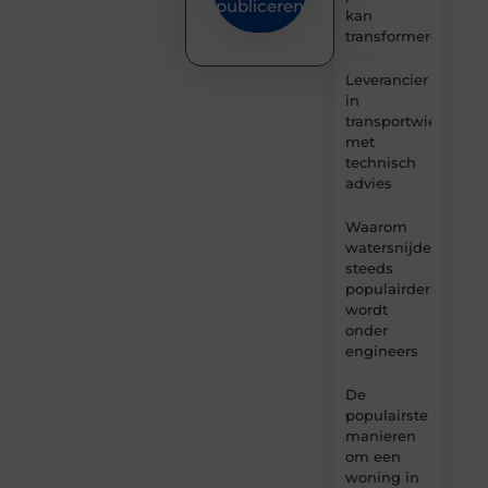
publiceren
kan
transformeren
Leverancier
in
transportwielen
met
technisch
advies
Waarom
watersnijden
steeds
populairder
wordt
onder
engineers
De
populairste
manieren
om een
woning in