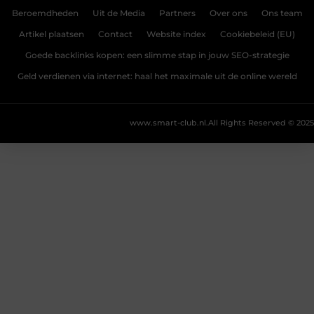
Beroemdheden
Uit de Media
Partners
Over ons
Ons team
Artikel plaatsen
Contact
Website index
Cookiebeleid (EU)
Goede backlinks kopen: een slimme stap in jouw SEO-strategie
Geld verdienen via internet: haal het maximale uit de online wereld
www.smart-club.nl.
All Rights Reserved © 2025