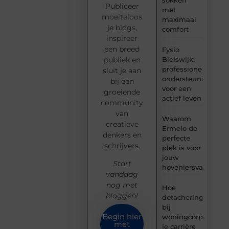
Publiceer
met
moeiteloos
maximaal
je blogs,
comfort
inspireer
een breed
Fysio
Bleiswijk:
publiek en
professionele
sluit je aan
ondersteuning
bij een
voor een
groeiende
actief leven
community
van
Waarom
creatieve
Ermelo de
denkers en
perfecte
schrijvers.
plek is voor
jouw
Start
hoveniersvaardigh
vandaag
nog met
Hoe
bloggen!
detachering
bij
Begin hier
woningcorporaties
met
je carrière