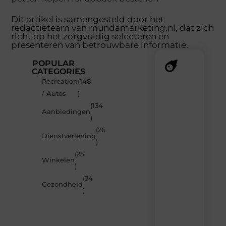
Dit artikel is samengesteld door het
redactieteam van mundamarketing.nl, dat zich
richt op het zorgvuldig selecteren en
presenteren van betrouwbare informatie.
POPULAR
CATEGORIES
Recreation
(148
Recente
/ Autos
)
berichten
(134
Laat
Aanbiedingen
)
je
inspireren
(26
Dienstverlening
door
)
de
(25
nieuwste
Winkelen
artikelen
)
van
(24
MundaMarketing.nl
Gezondheid
)
–
dagelijks
verse
content,