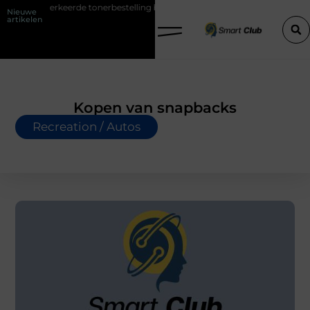
rkeerde tonerbestelling bij HP printers
Onzichtbare sokken met max
Nieuwe
artikelen
Kopen van snapbacks
Recreation / Autos