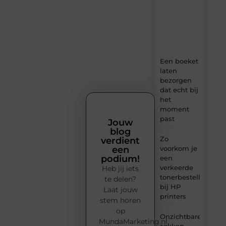
boordevol
ideeën,
tips
en
inzichten.
Een boeket
laten
bezorgen
dat echt bij
het
moment
past
Jouw
blog
Zo
verdient
voorkom je
een
podium!
een
verkeerde
Heb jij iets
tonerbestelling
te delen?
bij HP
Laat jouw
printers
stem horen
op
Onzichtbare
MundaMarketing.nl.
sokken