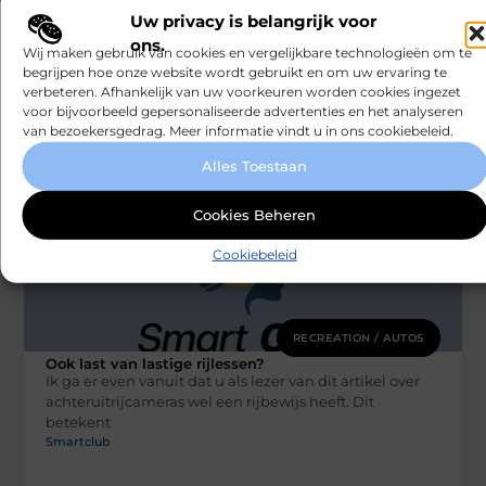
Uw privacy is belangrijk voor
De voordelen van het inhuren van een
deejay
ons.
Wij maken gebruik van cookies en vergelijkbare technologieën om te
Nu het eindelijk weer mag, wordt er (uiteraard) volop
begrijpen hoe onze website wordt gebruikt en om uw ervaring te
gefeest. Studenten hervatten hun wekelijkse
verbeteren. Afhankelijk van uw voorkeuren worden cookies ingezet
feestweekenden en verjaardagen worden uitgebreider
voor bijvoorbeeld gepersonaliseerde advertenties en het analyseren
gevierd
van bezoekersgedrag. Meer informatie vindt u in ons cookiebeleid.
Smartclub
Alles Toestaan
Cookies Beheren
Cookiebeleid
RECREATION / AUTOS
Ook last van lastige rijlessen?
Ik ga er even vanuit dat u als lezer van dit artikel over
achteruitrijcameras wel een rijbewijs heeft. Dit
betekent
Smartclub