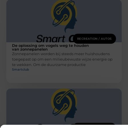
RECREATION / AUTOS
De oplossing om vogels weg te houden
van zonnepanelen
Zonnepanelen worden bij steeds meer huishoudens
toegepast op om een milieubewuste wijze energie op
te wekken. Om de duurzame productie
Smartclub
RECREATION / AUTOS