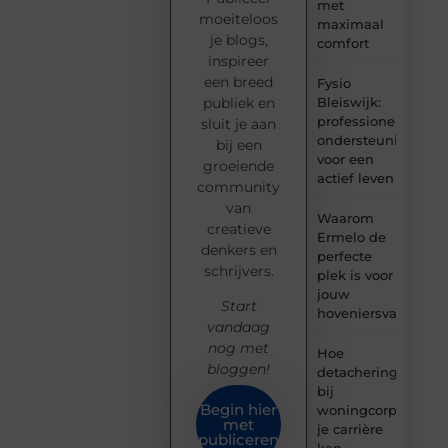
met
moeiteloos
maximaal
je blogs,
comfort
inspireer
een breed
Fysio
Bleiswijk:
publiek en
professionele
sluit je aan
ondersteuning
bij een
voor een
groeiende
actief leven
community
van
Waarom
creatieve
Ermelo de
denkers en
perfecte
schrijvers.
plek is voor
jouw
Start
hoveniersvaardigh
vandaag
nog met
Hoe
bloggen!
detachering
bij
Begin hier
woningcorporaties
met
je carrière
publiceren
kan