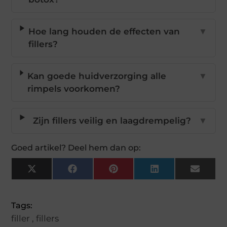
Hoe lang houden de effecten van
▼
fillers?
Kan goede huidverzorging alle
▼
rimpels voorkomen?
Zijn fillers veilig en laagdrempelig?
▼
Goed artikel? Deel hem dan op:
X
Facebook
Pinterest
LinkedIn
Email
(Twitter)
Tags:
filler
,
fillers