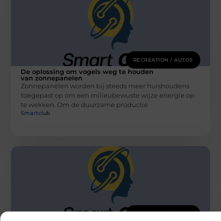
RECREATION / AUTOS
De oplossing om vogels weg te houden
van zonnepanelen
Zonnepanelen worden bij steeds meer huishoudens
toegepast op om een milieubewuste wijze energie op
te wekken. Om de duurzame productie
Smartclub
RECREATION / AUTOS