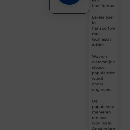
transformeren
Leverancier
in
transportwielen
met
technisch
advies
Waarom
watersnijden
steeds
populairder
wordt
onder
engineers
De
populairste
manieren
om een
woning in
Amsterdam