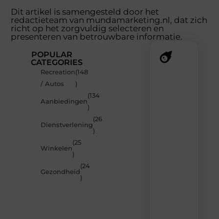
Dit artikel is samengesteld door het
redactieteam van mundamarketing.nl, dat zich
richt op het zorgvuldig selecteren en
presenteren van betrouwbare informatie.
POPULAR
CATEGORIES
Recreation
(148
Recente
/ Autos
)
berichten
(134
Laat
Aanbiedingen
)
je
inspireren
(26
Dienstverlening
door
)
de
(25
nieuwste
Winkelen
artikelen
)
van
(24
MundaMarketing.nl
Gezondheid
)
–
dagelijks
verse
content,
boordevol