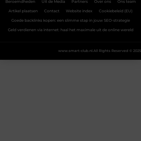
Beroemdheden
Uit de Media
Partners
Over ons
Ons team
Artikel plaatsen
Contact
Website index
Cookiebeleid (EU)
Goede backlinks kopen: een slimme stap in jouw SEO-strategie
Geld verdienen via internet: haal het maximale uit de online wereld
www.smart-club.nl.
All Rights Reserved © 2025