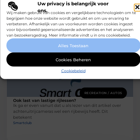
De voordelen van het inhuren van een
Uw privacy is belangrijk voor
deejay
ons.
Nu het eindelijk weer mag, wordt er (uiteraard) volop
Wij maken gebruik van cookies en vergelijkbare technologieën om te
gefeest. Studenten hervatten hun wekelijkse
begrijpen hoe onze website wordt gebruikt en om uw ervaring te
feestweekenden en verjaardagen worden uitgebreider
verbeteren. Afhankelijk van uw voorkeuren worden cookies ingezet
voor bijvoorbeeld gepersonaliseerde advertenties en het analyseren
gevierd
van bezoekersgedrag. Meer informatie vindt u in ons cookiebeleid.
Smartclub
Alles Toestaan
Cookies Beheren
Cookiebeleid
RECREATION / AUTOS
Ook last van lastige rijlessen?
Ik ga er even vanuit dat u als lezer van dit artikel over
achteruitrijcameras wel een rijbewijs heeft. Dit
betekent
Smartclub