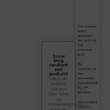
ideeën,
tips
en
inzichten.
Een boeket
laten
bezorgen
dat echt bij
het
moment
past
Jouw
blog
Zo
verdient
voorkom je
een
podium!
een
verkeerde
Heb jij iets
tonerbestelling
te delen?
bij HP
Laat jouw
printers
stem horen
op
Onzichtbare
MundaMarketing.nl.
sokken
Publiceer