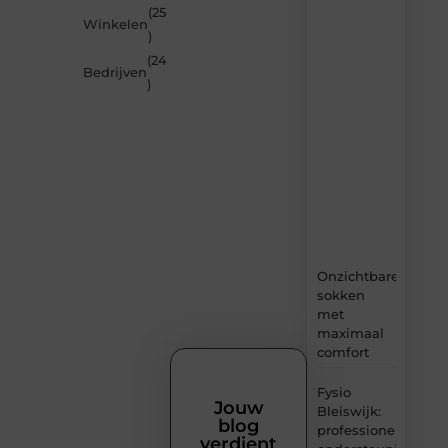
(25
nieuwste
Winkelen
artikelen
)
van
(24
MundaMarketing.nl
Bedrijven
)
–
dagelijks
verse
content,
boordevol
ideeën,
tips
en
inzichten.
Onzichtbare
sokken
met
maximaal
comfort
Fysio
Jouw
Bleiswijk:
blog
professionele
verdient