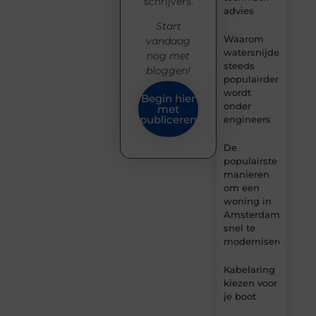
schrijvers.
advies
Start
Waarom
vandaag
watersnijden
nog met
steeds
bloggen!
populairder
wordt
Begin hier
onder
met
publiceren
engineers
De
populairste
manieren
om een
woning in
Amsterdam
snel te
moderniseren
Kabelaring
kiezen voor
je boot