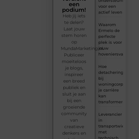
ondersteuning
een
voor een
podium!
actief leven
Heb jij iets
te delen?
Waarom
Laat jouw
Ermelo de
stem horen
perfecte
op
plek is voor
MundaMarketing.nl.
jouw
hoveniersvaardigh
Publiceer
moeiteloos
Hoe
je blogs,
detachering
inspireer
bij
een breed
woningcorporaties
publiek en
je carrière
sluit je aan
kan
bij een
transformeren
groeiende
community
Leverancier
van
in
transportwielen
creatieve
met
denkers en
technisch