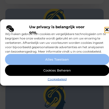
Uw privacy is belangrijk voor
ons.
Wij maken gebruik van cookies en vergelijkbare technologieën om te
begrijpen hoe onze website wordt gebruikt en om uw ervaring te
RECREATION / AUTOS
verbeteren. Afhankelijk van uw voorkeuren worden cookies ingezet
voor bijvoorbeeld gepersonaliseerde advertenties en het analyseren
De voordelen van het inhuren van een
deejay
van bezoekersgedrag. Meer informatie vindt u in ons cookiebeleid.
Nu het eindelijk weer mag, wordt er (uiteraard) volop
Alles Toestaan
gefeest. Studenten hervatten hun wekelijkse
feestweekenden en verjaardagen worden uitgebreider
gevierd
Cookies Beheren
Smartclub
Cookiebeleid