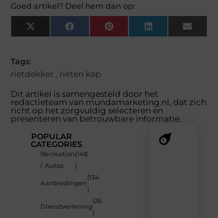
Goed artikel? Deel hem dan op:
X
Facebook
Pinterest
LinkedIn
Email
(Twitter)
Tags:
rietdekker
,
rieten kap
Dit artikel is samengesteld door het
redactieteam van mundamarketing.nl, dat zich
richt op het zorgvuldig selecteren en
presenteren van betrouwbare informatie.
POPULAR
CATEGORIES
Recreation
(148
Recente
/ Autos
)
berichten
(134
Laat
Aanbiedingen
)
je
inspireren
(26
Dienstverlening
door
)
de