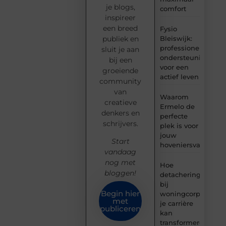
je blogs,
comfort
inspireer
een breed
Fysio
Bleiswijk:
publiek en
professionele
sluit je aan
ondersteuning
bij een
voor een
groeiende
actief leven
community
van
Waarom
creatieve
Ermelo de
denkers en
perfecte
schrijvers.
plek is voor
jouw
Start
hoveniersvaardigh
vandaag
nog met
Hoe
bloggen!
detachering
bij
Begin hier
woningcorporaties
met
je carrière
publiceren
kan
transformeren