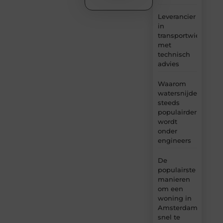
Leverancier
in
transportwielen
met
technisch
advies
Waarom
watersnijden
steeds
populairder
wordt
onder
engineers
De
populairste
manieren
om een
woning in
Amsterdam
snel te