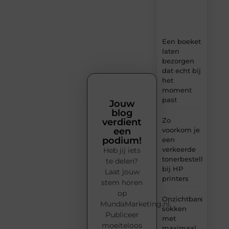
en
inzichten.
Een boeket
laten
bezorgen
dat echt bij
het
moment
past
Jouw
blog
Zo
verdient
voorkom je
een
podium!
een
verkeerde
Heb jij iets
tonerbestelling
te delen?
bij HP
Laat jouw
printers
stem horen
op
Onzichtbare
MundaMarketing.nl.
sokken
Publiceer
met
moeiteloos
maximaal