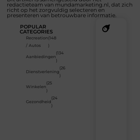
redactieteam van mundamarketing.nl, dat zich
richt op het zorgvuldig selecteren en
presenteren van betrouwbare informatie.
POPULAR
CATEGORIES
Recreation
(148
Recente
/ Autos
)
berichten
(134
Laat
Aanbiedingen
)
je
inspireren
(26
Dienstverlening
door
)
de
(25
nieuwste
Winkelen
artikelen
)
van
(24
MundaMarketing.nl
Gezondheid
)
–
dagelijks
verse
content,
boordevol
ideeën,
tips