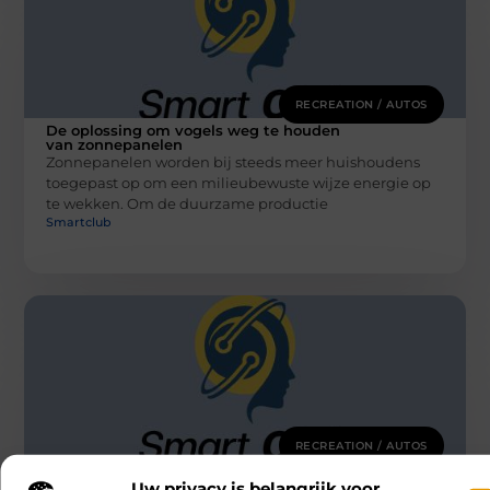
RECREATION / AUTOS
De oplossing om vogels weg te houden
van zonnepanelen
Zonnepanelen worden bij steeds meer huishoudens
toegepast op om een milieubewuste wijze energie op
te wekken. Om de duurzame productie
Smartclub
RECREATION / AUTOS
De voordelen van het inhuren van een
deejay
Uw privacy is belangrijk voor