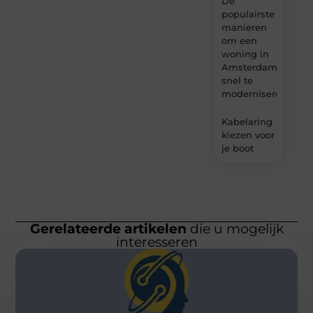
De
populairste
manieren
om een
woning in
Amsterdam
snel te
moderniseren
Kabelaring
kiezen voor
je boot
Gerelateerde artikelen
die u mogelijk
interesseren