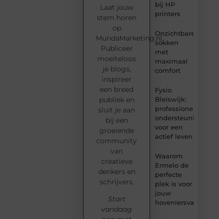
bij HP
Laat jouw
printers
stem horen
op
Onzichtbare
MundaMarketing.nl.
sokken
Publiceer
met
moeiteloos
maximaal
je blogs,
comfort
inspireer
een breed
Fysio
Bleiswijk:
publiek en
professionele
sluit je aan
ondersteuning
bij een
voor een
groeiende
actief leven
community
van
Waarom
creatieve
Ermelo de
denkers en
perfecte
schrijvers.
plek is voor
jouw
Start
hoveniersvaardigh
vandaag