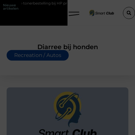
onerbestelling bij HP printers
Onzichtbare sokken met maximaal co
Nieuwe
artikelen
Diarree bij honden
Recreation / Autos