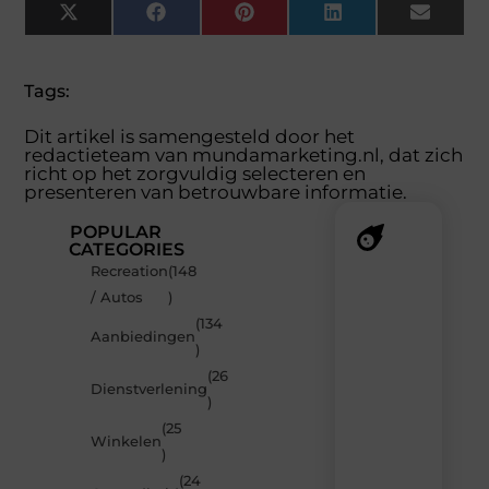
X
Facebook
Pinterest
LinkedIn
Email
(Twitter)
Tags:
Dit artikel is samengesteld door het
redactieteam van mundamarketing.nl, dat zich
richt op het zorgvuldig selecteren en
presenteren van betrouwbare informatie.
POPULAR
CATEGORIES
Recreation
(148
Recente
/ Autos
)
berichten
(134
Laat
Aanbiedingen
)
je
inspireren
(26
Dienstverlening
door
)
de
(25
nieuwste
Winkelen
artikelen
)
van
(24