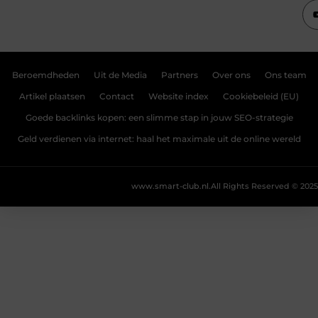
Beroemdheden
Uit de Media
Partners
Over ons
Ons team
Artikel plaatsen
Contact
Website index
Cookiebeleid (EU)
Goede backlinks kopen: een slimme stap in jouw SEO-strategie
Geld verdienen via internet: haal het maximale uit de online wereld
www.smart-club.nl.
All Rights Reserved © 2025