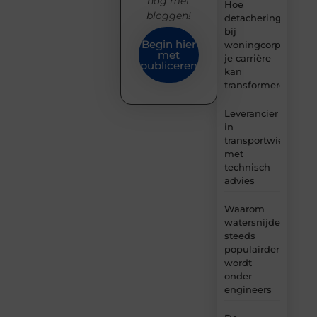
nog met
Hoe
bloggen!
detachering
bij
Begin hier
woningcorporaties
met
je carrière
publiceren
kan
transformeren
Leverancier
in
transportwielen
met
technisch
advies
Waarom
watersnijden
steeds
populairder
wordt
onder
engineers