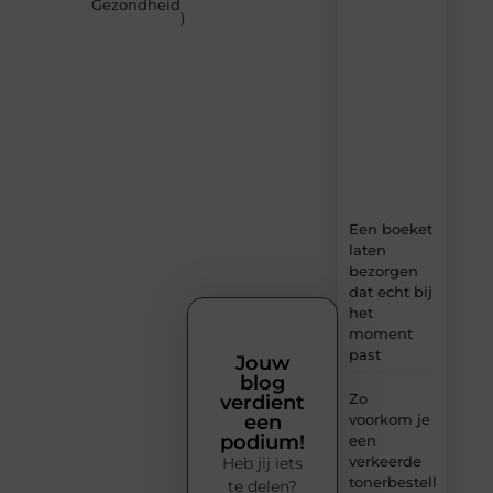
MundaMarketing.nl
Gezondheid
)
–
dagelijks
verse
content,
boordevol
ideeën,
tips
en
inzichten.
Een boeket
laten
bezorgen
dat echt bij
het
moment
past
Jouw
blog
Zo
verdient
voorkom je
een
podium!
een
verkeerde
Heb jij iets
tonerbestelling
te delen?