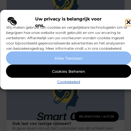
Uw privacy is belangrijk voor
ons.
RECREATION / AUTOS
Wij maken gebruik van cookies en vergelijkbare technologieën om te
De voordelen van het inhuren van een
begrijpen hoe onze website wordt gebruikt en om uw ervaring te
deejay
verbeteren. Afhankelijk van uw voorkeuren worden cookies ingezet
Nu het eindelijk weer mag, wordt er (uiteraard) volop
voor bijvoorbeeld gepersonaliseerde advertenties en het analyseren
gefeest. Studenten hervatten hun wekelijkse
van bezoekersgedrag. Meer informatie vindt u in ons cookiebeleid.
feestweekenden en verjaardagen worden uitgebreider
gevierd
Alles Toestaan
Smartclub
Cookies Beheren
Cookiebeleid
RECREATION / AUTOS
Ook last van lastige rijlessen?
Ik ga er even vanuit dat u als lezer van dit artikel over