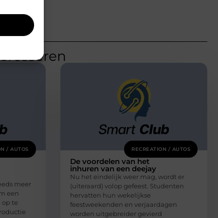
teresseren
N / AUTOS
RECREATION / AUTOS
De voordelen van het
inhuren van een deejay
Nu het eindelijk weer mag, wordt er
eeds meer
(uiteraard) volop gefeest. Studenten
om een
hervatten hun wekelijkse
 op te
feestweekenden en verjaardagen
roductie
worden uitgebreider gevierd