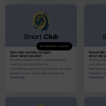
RECREATION / AUTOS
Een reis zonder zorgen
Houd de i
door deze spullen
door de j
De vakantieperiode is aangebroken,
Zolang men 
waarbij veel gezinnen en
niet aan o
vriendengroepen ervoor kiezen de vrije
elke stad h
weken in een ander gebied door te
inbraken, 
Smartclub
Smartclub