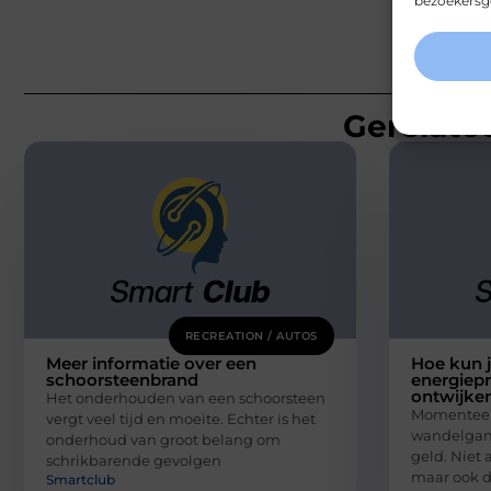
bezoekersge
Gerelatee
RECREATION / AUTOS
Meer informatie over een
Hoe kun j
schoorsteenbrand
energiepr
ontwijke
Het onderhouden van een schoorsteen
Momenteel 
vergt veel tijd en moeite. Echter is het
wandelgang
onderhoud van groot belang om
geld. Niet 
schrikbarende gevolgen
maar ook 
Smartclub