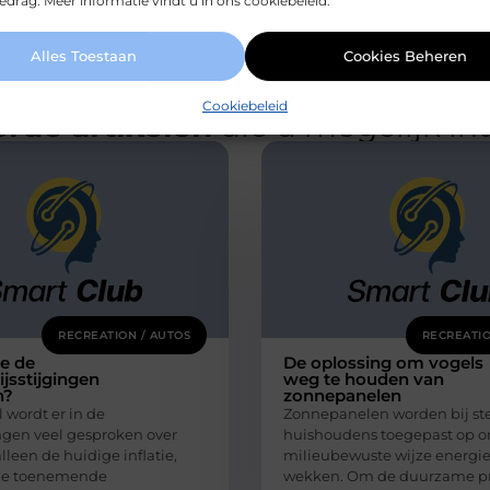
drag. Meer informatie vindt u in ons cookiebeleid.
Alles Toestaan
Cookies Beheren
Cookiebeleid
rde artikelen
die u mogelijk in
RECREATION / AUTOS
RECREATIO
e de
De oplossing om vogels
ijsstijgingen
weg te houden van
n?
zonnepanelen
wordt er in de
Zonnepanelen worden bij st
en veel gesproken over
huishoudens toegepast op 
alleen de huidige inflatie,
milieubewuste wijze energie
de toenemende
wekken. Om de duurzame p