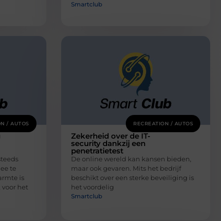
Smartclub
N / AUTOS
RECREATION / AUTOS
g
Zekerheid over de IT-
security dankzij een
penetratietest
steeds
De online wereld kan kansen bieden,
ee te
maar ook gevaren. Mits het bedrijf
rmte is
beschikt over een sterke beveiliging is
 voor het
het voordelig
Smartclub