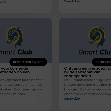
Smartclub
jzen
RECREATION / AUTOS
RECREATIO
t voorkomende
Ontvang een vergoedin
ethoden op een
bij de aanschaf van
zonnepanelen
s! Afgelopen jaren heeft er
De klimaatverandering lijkt 
 plaatsgevonden in aantal
grotere gevolgen met zich m
nbraken. Daarnaast zijn de
brengen. De toenemende wa
vaak ook minder
onder meer verantwoordelijk
Smartclub