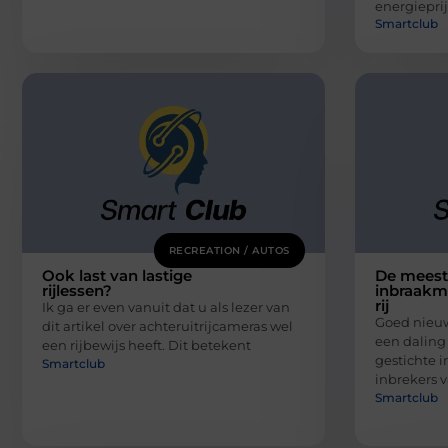
energiepri
Smartclub
RECREATION / AUTOS
Ook last van lastige
De mees
rijlessen?
inbraakm
rij
Ik ga er even vanuit dat u als lezer van
Goed nieuw
dit artikel over achteruitrijcameras wel
een daling
een rijbewijs heeft. Dit betekent
gestichte i
Smartclub
inbrekers 
Smartclub