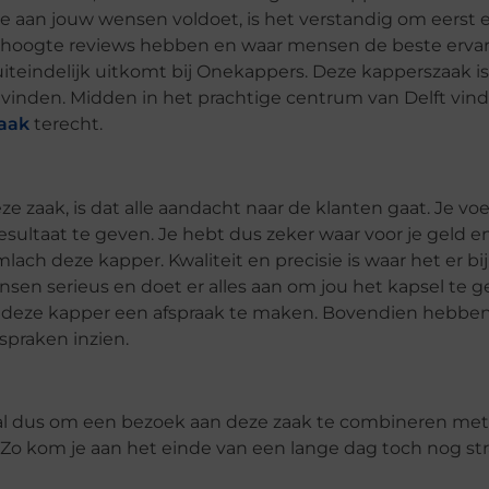
e aan jouw wensen voldoet, is het verstandig om eerst
 de hoogte reviews hebben en waar mensen de beste erv
 uiteindelijk uitkomt bij Onekappers. Deze kapperszaak i
n vinden. Midden in het prachtige centrum van Delft vind
raak
terecht.
 zaak, is dat alle aandacht naar de klanten gaat. Je voel
sultaat te geven. Je hebt dus zeker waar voor je geld en
ach deze kapper. Kwaliteit en precisie is waar het er bi
sen serieus en doet er alles aan om jou het kapsel te g
ij deze kapper een afspraak te maken. Bovendien hebbe
spraken inzien.
aal dus om een bezoek aan deze zaak te combineren me
. Zo kom je aan het einde van een lange dag toch nog st