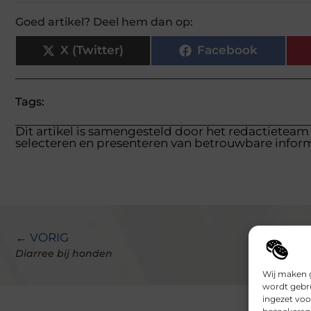
Goed artikel? Deel hem dan op:
X (Twitter)
Facebook
Tags:
Dit artikel is samengesteld door het redactieteam
selecteren en presenteren van betrouwbare inform
← VORIG
Diarree bij honden
Wij maken g
wordt gebru
ingezet voo