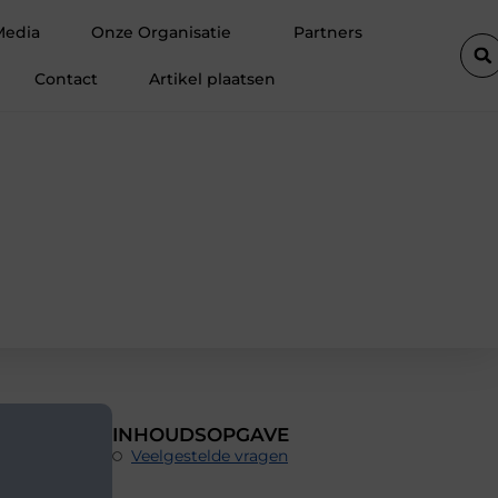
 professionele ondersteuning voor een actief leven
Waarom Ermelo
Media
Onze Organisatie
Partners
Contact
Artikel plaatsen
INHOUDSOPGAVE
Veelgestelde vragen