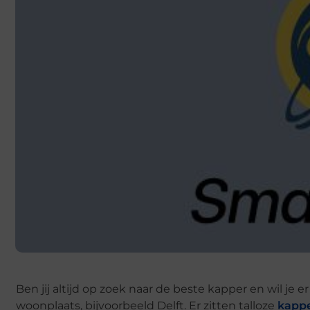
Ben jij altijd op zoek naar de beste kapper en wil je e
woonplaats, bijvoorbeeld Delft. Er zitten talloze
kappe