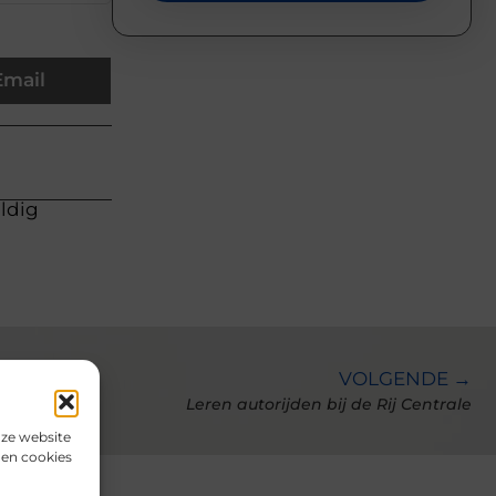
Email
uldig
VOLGENDE →
Leren autorijden bij de Rij Centrale
nze website
den cookies