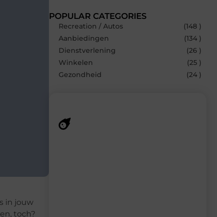
POPULAR CATEGORIES
Recreation / Autos
(148 )
Aanbiedingen
(134 )
Dienstverlening
(26 )
Winkelen
(25 )
Gezondheid
(24 )
Recente berichten
Laat je inspireren door de nieuwste
artikelen van MundaMarketing.nl –
dagelijks verse content, boordevol
ideeën, tips en inzichten.
s in jouw
en, toch?