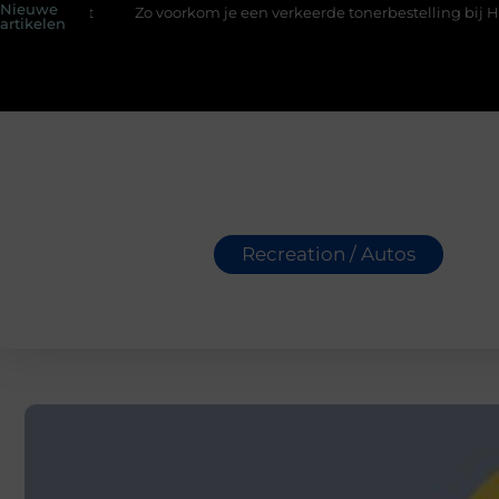
Nieuwe
t
Zo voorkom je een verkeerde tonerbestelling bij HP printers
artikelen
Recreation / Autos