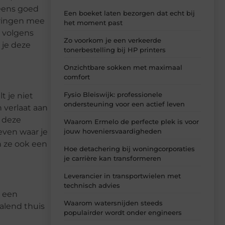
 eens goed
Een boeket laten bezorgen dat echt bij
aringen mee
het moment past
s volgens
Zo voorkom je een verkeerde
 je deze
tonerbestelling bij HP printers
Onzichtbare sokken met maximaal
comfort
Fysio Bleiswijk: professionele
t je niet
ondersteuning voor een actief leven
 verlaat aan
j deze
Waarom Ermelo de perfecte plek is voor
jouw hoveniersvaardigheden
even waar je
n ze ook een
Hoe detachering bij woningcorporaties
je carrière kan transformeren
Leverancier in transportwielen met
technisch advies
t een
Waarom watersnijden steeds
ralend thuis
populairder wordt onder engineers