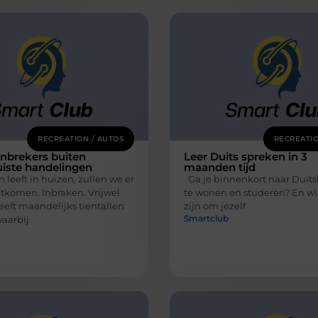
RECREATION / AUTOS
RECREATIO
nbrekers buiten
Leer Duits spreken in 3
uiste handelingen
maanden tijd
leeft in huizen, zullen we er
Ga je binnenkort naar Duits
ntkomen. Inbraken. Vrijwel
te wonen en studeren? En wil 
eeft maandelijks tientallen
zijn om jezelf
Smartclub
waarbij