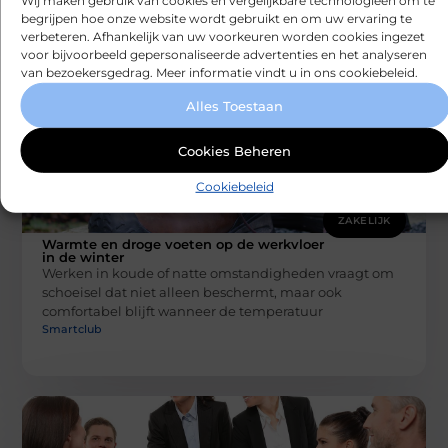
Wij maken gebruik van cookies en vergelijkbare technologieën om te
Smartclub
begrijpen hoe onze website wordt gebruikt en om uw ervaring te
verbeteren. Afhankelijk van uw voorkeuren worden cookies ingezet
voor bijvoorbeeld gepersonaliseerde advertenties en het analyseren
van bezoekersgedrag. Meer informatie vindt u in ons cookiebeleid.
Alles Toestaan
Cookies Beheren
Cookiebeleid
ZAKELIJK
Warmte en droge voeten op de werkvloer
in de winter
Werken in koude of natte omstandigheden vraagt om
schoeisel dat niet alleen beschermt, maar ook
comfortabel blijft wanneer de temperatuur
Smartclub