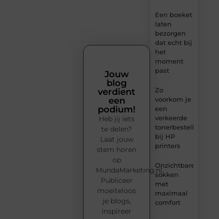
Een boeket
laten
bezorgen
dat echt bij
het
moment
past
Jouw
blog
Zo
verdient
voorkom je
een
podium!
een
verkeerde
Heb jij iets
tonerbestelling
te delen?
bij HP
Laat jouw
printers
stem horen
op
Onzichtbare
MundaMarketing.nl.
sokken
Publiceer
met
moeiteloos
maximaal
je blogs,
comfort
inspireer