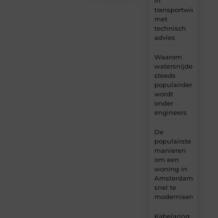
in
transportwielen
met
technisch
advies
Waarom
watersnijden
steeds
populairder
wordt
onder
engineers
De
populairste
manieren
om een
woning in
Amsterdam
snel te
moderniseren
Kabelaring