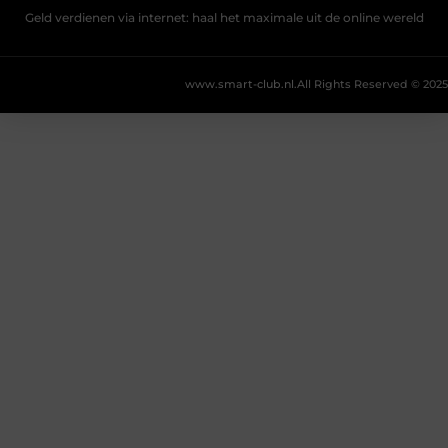
Geld verdienen via internet: haal het maximale uit de online wereld
www.smart-club.nl.
All Rights Reserved © 2025