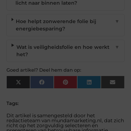
licht naar binnen laten?
Hoe helpt zonwerende folie bij
▼
energiebesparing?
Wat is veiligheidsfolie en hoe werkt
▼
het?
Goed artikel? Deel hem dan op:
X
Facebook
Pinterest
LinkedIn
Email
(Twitter)
Tags:
Dit artikel is samengesteld door het
redactieteam van mundamarketing.nl, dat zich
richt op het zorgvuldig selecteren en
presenteren van betrouwbare informatie.