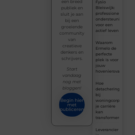
een breed
Fysio
Bleiswijk:
publiek en
professionele
sluit je aan
ondersteuning
bij een
voor een
groeiende
actief leven
community
van
Waarom
creatieve
Ermelo de
denkers en
perfecte
schrijvers.
plek is voor
jouw
Start
hoveniersvaardigh
vandaag
nog met
Hoe
bloggen!
detachering
bij
Begin hier
woningcorporaties
met
je carrière
publiceren
kan
transformeren
Leverancier