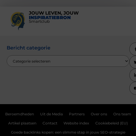
JOUW LEVEN, JOUW
INSPIRATIEBRON
Smartclub
Bericht categorie
Beroemdheden
Uit de Media
Partners
Over ons
Ons team
Artikel plaatsen
Contact
Website index
Cookiebeleid (EU)
Goede backlinks kopen: een slimme stap in jouw SEO-strategie