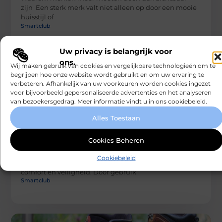
zijn Een sterk merk valt niet alleen op door een mooie
huisstijl of
Smartclub
Uw privacy is belangrijk voor
ons.
Wij maken gebruik van cookies en vergelijkbare technologieën om te
begrijpen hoe onze website wordt gebruikt en om uw ervaring te
verbeteren. Afhankelijk van uw voorkeuren worden cookies ingezet
voor bijvoorbeeld gepersonaliseerde advertenties en het analyseren
van bezoekersgedrag. Meer informatie vindt u in ons cookiebeleid.
Alles Toestaan
ZAKELIJK
Werkkleding winkel gebruiken voor
Cookies Beheren
bedrijfskleding aankopen
Het kiezen van de juiste werkkleding is essentieel voor
Cookiebeleid
bedrijven die waarde hechten aan professionaliteit,
comfort en veiligheid. Door gebruik
Smartclub