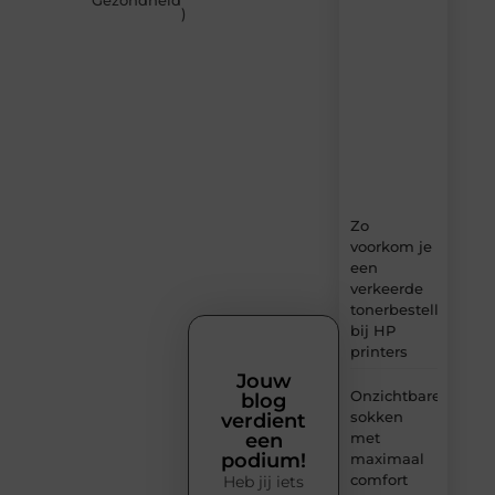
Gezondheid
)
–
dagelijks
verse
content,
boordevol
ideeën,
tips
en
inzichten.
Zo
voorkom je
een
verkeerde
tonerbestelling
bij HP
printers
Jouw
Onzichtbare
blog
sokken
verdient
met
een
podium!
maximaal
comfort
Heb jij iets