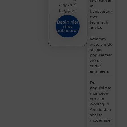
Leverancier
nog met
in
bloggen!
transportwielen
met
Begin hier
technisch
met
advies
publiceren
Waarom
watersnijden
steeds
populairder
wordt
onder
engineers
De
populairste
manieren
om een
woning in
Amsterdam
snel te
moderniseren