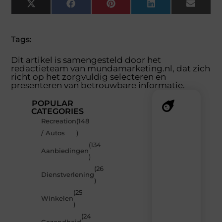
X
Facebook
Pinterest
LinkedIn
Email
(Twitter)
Tags:
Dit artikel is samengesteld door het
redactieteam van mundamarketing.nl, dat zich
richt op het zorgvuldig selecteren en
presenteren van betrouwbare informatie.
POPULAR
CATEGORIES
Recreation
(148
Recente
/ Autos
)
berichten
(134
Laat
Aanbiedingen
)
je
inspireren
(26
Dienstverlening
door
)
de
(25
nieuwste
Winkelen
artikelen
)
van
(24
MundaMarketing.nl