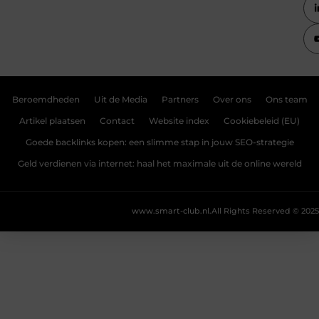
Beroemdheden
Uit de Media
Partners
Over ons
Ons team
Artikel plaatsen
Contact
Website index
Cookiebeleid (EU)
Goede backlinks kopen: een slimme stap in jouw SEO-strategie
Geld verdienen via internet: haal het maximale uit de online wereld
www.smart-club.nl.
All Rights Reserved © 2025