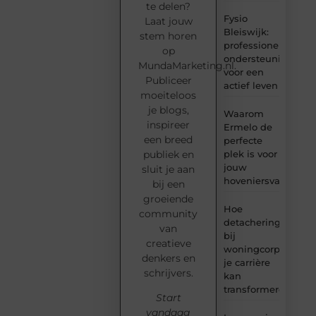
te delen?
Fysio
Laat jouw
Bleiswijk:
stem horen
professionele
op
ondersteuning
MundaMarketing.nl.
voor een
Publiceer
actief leven
moeiteloos
je blogs,
Waarom
inspireer
Ermelo de
een breed
perfecte
plek is voor
publiek en
jouw
sluit je aan
hoveniersvaardigh
bij een
groeiende
Hoe
community
detachering
van
bij
creatieve
woningcorporaties
denkers en
je carrière
schrijvers.
kan
transformeren
Start
vandaag