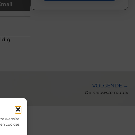
Email
uldig
VOLGENDE →
De nieuwste roddel
nze website
den cookies