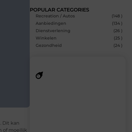
POPULAR CATEGORIES
Recreation / Autos
(148 )
Aanbiedingen
(134 )
Dienstverlening
(26 )
Winkelen
(25 )
Gezondheid
(24 )
Recente berichten
Laat je inspireren door de nieuwste
artikelen van MundaMarketing.nl –
dagelijks verse content, boordevol
ideeën, tips en inzichten.
. Dit kan
 of moeilijk