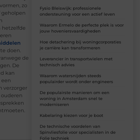
 vormen, zo
Fysio Bleiswijk: professionele
f geholpen
ondersteuning voor een actief leven
n
Waarom Ermelo de perfecte plek is voor
 hetzelfde
jouw hoveniersvaardigheden
deren
Hoe detachering bij woningcorporaties
iddelen
je carrière kan transformeren
 te doen.
 vanwege de
Leverancier in transportwielen met
technisch advies
gen. De
gd kan
Waarom watersnijden steeds
n een
populairder wordt onder engineers
n verzorger
De populairste manieren om een
e ouderen
woning in Amsterdam snel te
gesprekken
moderniseren
ntmoeten.
Kabelaring kiezen voor je boot
De technische voordelen van
Spinvliesfolie voor specialisten in de
Folie techniek