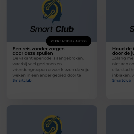
RECREATION / AUTOS
Een reis zonder zorgen
Houd de i
door deze spullen
door de j
De vakantieperiode is aangebroken,
Zolang men 
waarbij veel gezinnen en
niet aan o
vriendengroepen ervoor kiezen de vrije
elke stad h
weken in een ander gebied door te
inbraken, 
Smartclub
Smartclub