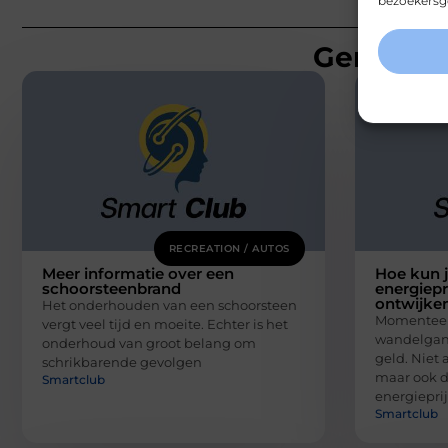
bezoekersge
Gerelatee
RECREATION / AUTOS
Meer informatie over een
Hoe kun j
schoorsteenbrand
energiepr
ontwijke
Het onderhouden van een schoorsteen
Momenteel 
vergt veel tijd en moeite. Echter is het
wandelgang
onderhoud van groot belang om
geld. Niet 
schrikbarende gevolgen
maar ook 
Smartclub
energiepri
Smartclub