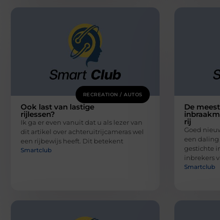
RECREATION / AUTOS
Ook last van lastige
De mees
rijlessen?
inbraakm
rij
Ik ga er even vanuit dat u als lezer van
Goed nieuw
dit artikel over achteruitrijcameras wel
een daling
een rijbewijs heeft. Dit betekent
gestichte i
Smartclub
inbrekers 
Smartclub