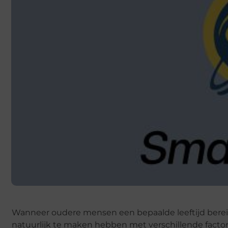
Wanneer oudere mensen een bepaalde leeftijd bereiken
natuurlijk te maken hebben met verschillende factore