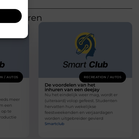
teresseren
N / AUTOS
RECREATION / AUTOS
De voordelen van het
inhuren van een deejay
Nu het eindelijk weer mag, wordt er
eeds meer
(uiteraard) volop gefeest. Studenten
om een
hervatten hun wekelijkse
 op te
feestweekenden en verjaardagen
roductie
worden uitgebreider gevierd
Smartclub