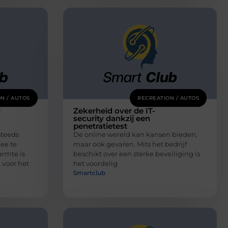
N / AUTOS
RECREATION / AUTOS
g
Zekerheid over de IT-
security dankzij een
penetratietest
steeds
De online wereld kan kansen bieden,
ee te
maar ook gevaren. Mits het bedrijf
rmte is
beschikt over een sterke beveiliging is
 voor het
het voordelig
Smartclub