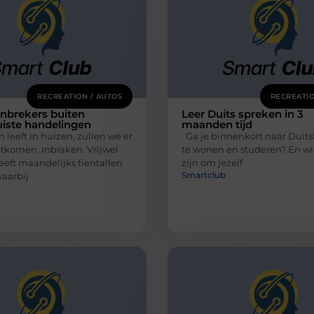
RECREATION / AUTOS
RECREATIO
nbrekers buiten
Leer Duits spreken in 3
uiste handelingen
maanden tijd
leeft in huizen, zullen we er
Ga je binnenkort naar Duits
ntkomen. Inbraken. Vrijwel
te wonen en studeren? En wil 
eeft maandelijks tientallen
zijn om jezelf
Smartclub
waarbij