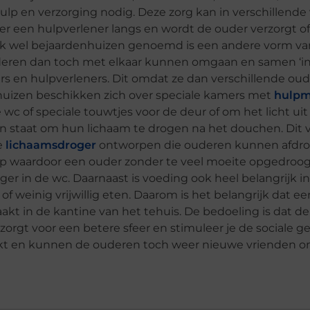
 en verzorging nodig. Deze zorg kan in verschillende
er een hulpverlener langs en wordt de ouder verzorgt o
ok wel bejaardenhuizen genoemd is een andere vorm va
ren dan toch met elkaar kunnen omgaan en samen ‘in
gers en hulpverleners. Dit omdat ze dan verschillende ou
shuizen beschikken zich over speciale kamers met
hulpm
wc of speciale touwtjes voor de deur of om het licht uit
 in staat om hun lichaam te drogen na het douchen. Dit
le
lichaamsdroger
ontworpen die ouderen kunnen afdro
op waardoor een ouder zonder te veel moeite opgedroo
r in de wc. Daarnaast is voeding ook heel belangrijk i
 weinig vrijwillig eten. Daarom is het belangrijk dat ee
aakt in de kantine van het tehuis. De bedoeling is dat d
 zorgt voor een betere sfeer en stimuleer je de sociale 
kt en kunnen de ouderen toch weer nieuwe vrienden o