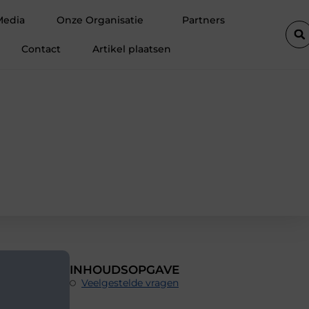
transformeren
Leverancier in transportwielen met technisch advi
Media
Onze Organisatie
Partners
Contact
Artikel plaatsen
INHOUDSOPGAVE
Veelgestelde vragen