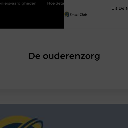
igheden
Hoe detachering bij woningcorporaties je carrière kan 
Uit De 
De ouderenzorg