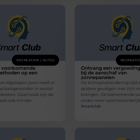
RECREATION / AUTOS
RECREATIO
t voorkomende
Ontvang een vergoedin
ethoden op een
bij de aanschaf van
zonnepanelen
s! Afgelopen jaren heeft er
De klimaatverandering lijkt 
 plaatsgevonden in aantal
grotere gevolgen met zich m
nbraken. Daarnaast zijn de
brengen. De toenemende wa
vaak ook minder
onder meer verantwoordelijk
Smartclub