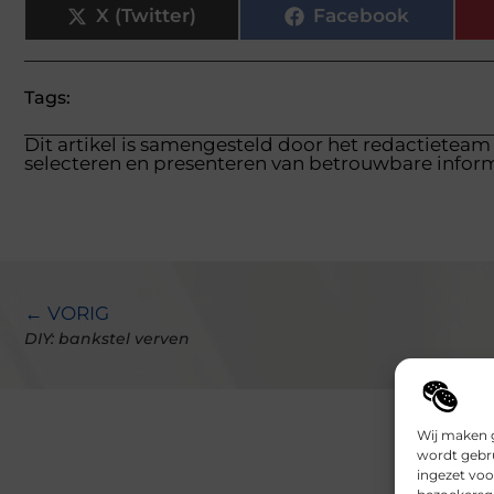
X (Twitter)
Facebook
Tags:
Dit artikel is samengesteld door het redactieteam
selecteren en presenteren van betrouwbare inform
← VORIG
DIY: bankstel verven
Wij maken g
wordt gebru
ingezet voo