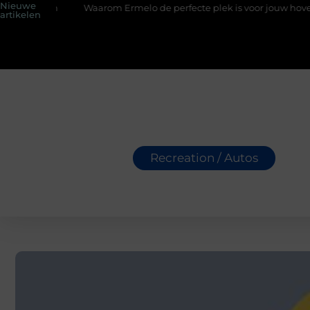
Nieuwe
Waarom Ermelo de perfecte plek is voor jouw hoveniersvaard
artikelen
Recreation / Autos