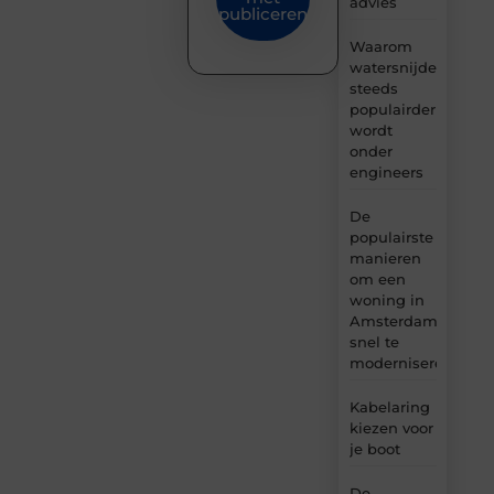
advies
publiceren
Waarom
watersnijden
steeds
populairder
wordt
onder
engineers
De
populairste
manieren
om een
woning in
Amsterdam
snel te
moderniseren
Kabelaring
kiezen voor
je boot
De