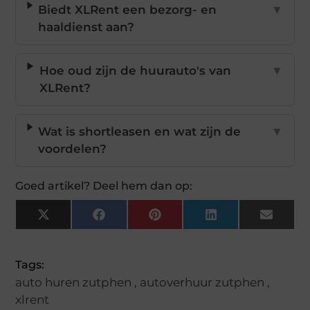
Biedt XLRent een bezorg- en
▼
haaldienst aan?
Hoe oud zijn de huurauto's van
▼
XLRent?
Wat is shortleasen en wat zijn de
▼
voordelen?
Goed artikel? Deel hem dan op:
X
Facebook
Pinterest
LinkedIn
Email
(Twitter)
Tags:
auto huren zutphen
,
autoverhuur zutphen
,
xlrent