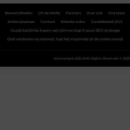
Beroemdheden
Uit de Media
Partners
Over ons
Ons team
Artikel plaatsen
Contact
Website index
Cookiebeleid (EU)
Goede backlinks kopen: een slimme stap in jouw SEO-strategie
Geld verdienen via internet: haal het maximale uit de online wereld
www.smart-club.nl.
All Rights Reserved © 2025