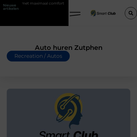
en met maximaal comfort
Fysio Bleiswijk: professionele ondersteunin
Nieuwe
artikelen
Auto huren Zutphen
Recreation / Autos