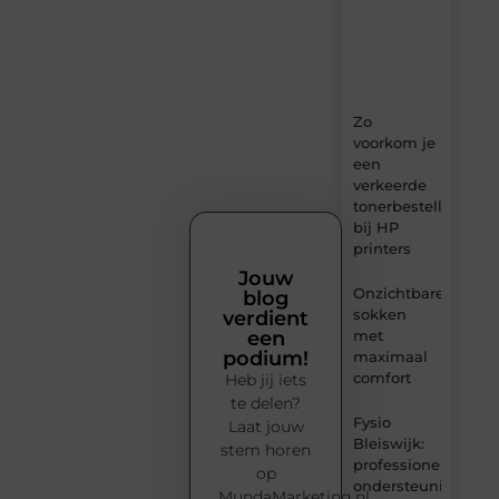
ideeën,
tips
en
inzichten.
Zo
voorkom je
een
verkeerde
tonerbestelling
bij HP
printers
Jouw
Onzichtbare
blog
sokken
verdient
met
een
podium!
maximaal
comfort
Heb jij iets
te delen?
Fysio
Laat jouw
Bleiswijk:
stem horen
professionele
op
ondersteuning
MundaMarketing.nl.