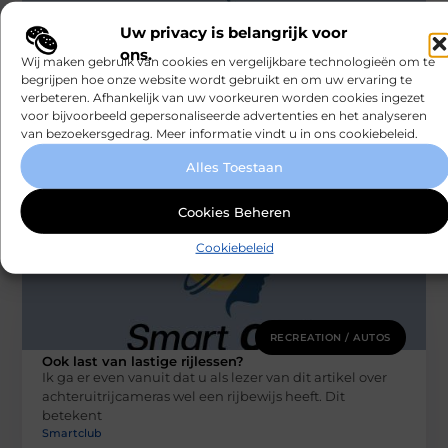
RECREATION / AUTOS
Uw privacy is belangrijk voor
De voordelen van het inhuren van een
ons.
Wij maken gebruik van cookies en vergelijkbare technologieën om te
deejay
Nu het eindelijk weer mag, wordt er (uiteraard) volop
begrijpen hoe onze website wordt gebruikt en om uw ervaring te
gefeest. Studenten hervatten hun wekelijkse
verbeteren. Afhankelijk van uw voorkeuren worden cookies ingezet
voor bijvoorbeeld gepersonaliseerde advertenties en het analyseren
feestweekenden en verjaardagen worden uitgebreider
van bezoekersgedrag. Meer informatie vindt u in ons cookiebeleid.
gevierd
Smartclub
Alles Toestaan
Cookies Beheren
Cookiebeleid
RECREATION / AUTOS
Ook last van lastige rijlessen?
Ik ga er even vanuit dat u als lezer van dit artikel over
achteruitrijcameras wel een rijbewijs heeft. Dit
betekent
Smartclub