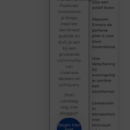
voor een
Publiceer
actief leven
moeiteloos
je blogs,
Waarom
inspireer
Ermelo de
een breed
perfecte
plek is voor
publiek en
jouw
sluit je aan
hoveniersvaardigh
bij een
groeiende
Hoe
community
detachering
van
bij
creatieve
woningcorporaties
denkers en
je carrière
schrijvers.
kan
transformeren
Start
vandaag
Leverancier
nog met
in
bloggen!
transportwielen
met
Begin hier
technisch
met