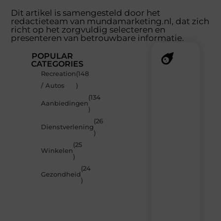
Dit artikel is samengesteld door het
redactieteam van mundamarketing.nl, dat zich
richt op het zorgvuldig selecteren en
presenteren van betrouwbare informatie.
POPULAR
CATEGORIES
Recreation
(148
Recente
/ Autos
)
berichten
(134
Laat
Aanbiedingen
)
je
inspireren
(26
Dienstverlening
door
)
de
(25
nieuwste
Winkelen
artikelen
)
van
(24
MundaMarketing.nl
Gezondheid
)
–
dagelijks
verse
content,
boordevol