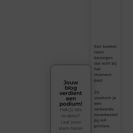
verse
content,
boordevol
ideeën,
tips
en
inzichten.
Een boeket
laten
bezorgen
dat echt bij
het
moment
past
Jouw
blog
Zo
verdient
voorkom je
een
podium!
een
verkeerde
Heb jij iets
tonerbestelling
te delen?
bij HP
Laat jouw
printers
stem horen