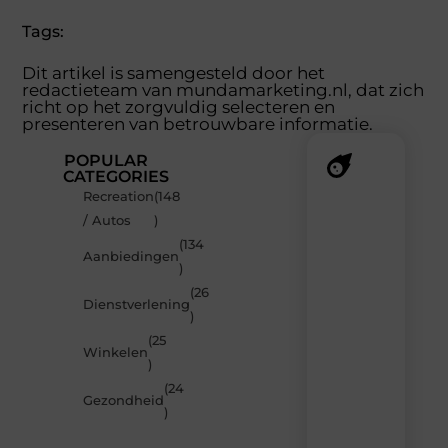
Tags:
Dit artikel is samengesteld door het
redactieteam van mundamarketing.nl, dat zich
richt op het zorgvuldig selecteren en
presenteren van betrouwbare informatie.
POPULAR
CATEGORIES
Recreation
(148
Recente
/ Autos
)
berichten
(134
Laat
Aanbiedingen
)
je
inspireren
(26
Dienstverlening
door
)
de
(25
nieuwste
Winkelen
artikelen
)
van
(24
MundaMarketing.nl
Gezondheid
)
–
dagelijks