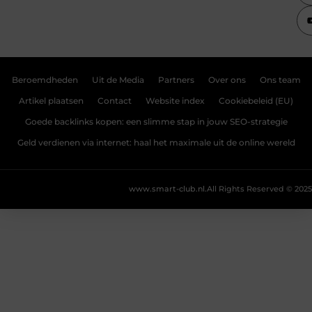
Beroemdheden
Uit de Media
Partners
Over ons
Ons team
Artikel plaatsen
Contact
Website index
Cookiebeleid (EU)
Goede backlinks kopen: een slimme stap in jouw SEO-strategie
Geld verdienen via internet: haal het maximale uit de online wereld
www.smart-club.nl.
All Rights Reserved © 2025