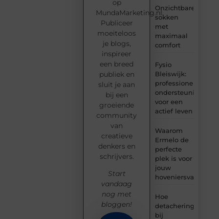
op
Onzichtbare
MundaMarketing.nl.
sokken
Publiceer
met
moeiteloos
maximaal
je blogs,
comfort
inspireer
een breed
Fysio
Bleiswijk:
publiek en
professionele
sluit je aan
ondersteuning
bij een
voor een
groeiende
actief leven
community
van
Waarom
creatieve
Ermelo de
denkers en
perfecte
schrijvers.
plek is voor
jouw
Start
hoveniersvaardigh
vandaag
nog met
Hoe
bloggen!
detachering
bij