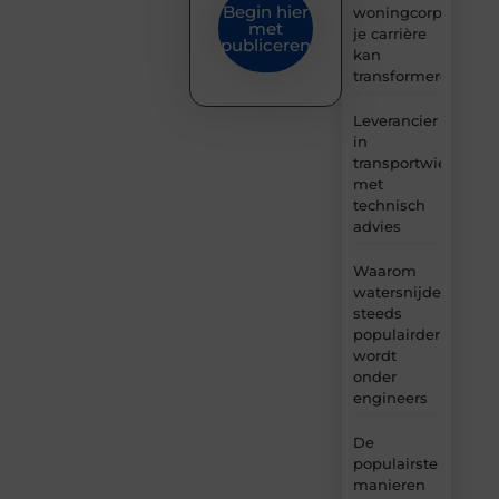
Begin hier
woningcorporaties
met
je carrière
publiceren
kan
transformeren
Leverancier
in
transportwielen
met
technisch
advies
Waarom
watersnijden
steeds
populairder
wordt
onder
engineers
De
populairste
manieren