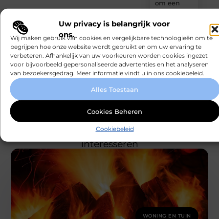
om een
woning in
Amsterdam
Uw privacy is belangrijk voor
snel te
ons.
Wij maken gebruik van cookies en vergelijkbare technologieën om te
moderniseren
begrijpen hoe onze website wordt gebruikt en om uw ervaring te
verbeteren. Afhankelijk van uw voorkeuren worden cookies ingezet
Kabelaring
voor bijvoorbeeld gepersonaliseerde advertenties en het analyseren
kiezen voor
van bezoekersgedrag. Meer informatie vindt u in ons cookiebeleid.
je boot
Alles Toestaan
Cookies Beheren
Cookiebeleid
Gerelateerde artikelen
die u mogelijk
interesseren
WONING EN TUIN