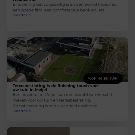
Er is weinig dat zo gezellig is als een avond thuis met
een goede film, een comfortabele bank en iets
Smartclub
WONING EN TUIN
Terrasbestrating is de finishing touch voor
uw tuin in Meijel
Een hovenier in Meijel kan een wereld van verschil
maken voor uw tuin en terrasbestrating.
Terrasbestrating is een essentieel onderdeel
Smartclub