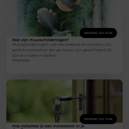
WONING EN TUIN
Wat zijn muurschilderingen?
Muurschilderingen, ook wel bekend als muralen, zijn
grote kunstwerken die op muren zijn geschilderd. Ze
zijn te vinden in steden
Smartclub
WONING EN TUIN
Hoe installeer je een Insteekslot in je