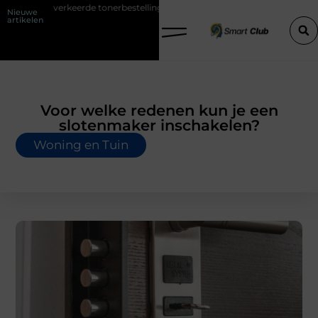
keerde tonerbestelling bij HP printers
Onzichtbare sokken met maxi
Nieuwe
artikelen
Voor welke redenen kun je een
slotenmaker inschakelen?
Woning en Tuin