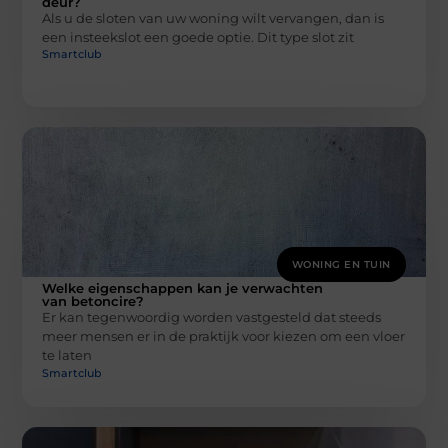
deur?
Als u de sloten van uw woning wilt vervangen, dan is
een insteekslot een goede optie. Dit type slot zit
Smartclub
WONING EN TUIN
Welke eigenschappen kan je verwachten
van betoncire?
Er kan tegenwoordig worden vastgesteld dat steeds
meer mensen er in de praktijk voor kiezen om een vloer
te laten
Smartclub