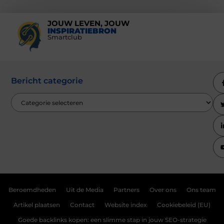
JOUW LEVEN, JOUW
INSPIRATIEBRON
Smartclub
Bericht categorie
Beroemdheden
Uit de Media
Partners
Over ons
Ons team
Artikel plaatsen
Contact
Website index
Cookiebeleid (EU)
Goede backlinks kopen: een slimme stap in jouw SEO-strategie