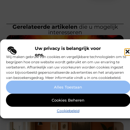
Gerelateerde artikelen
die u mogelijk
interesseren
Uw privacy is belangrijk voor
ons.
Wij maken gebruik van cookies en vergelijkbare technologieën om te
begrijpen hoe onze website wordt gebruikt en om uw ervaring te
verbeteren. Afhankelijk van uw voorkeuren worden cookies ingezet
voor bijvoorbeeld gepersonaliseerde advertenties en het analyseren
WONING EN TUIN
van bezoekersgedrag. Meer informatie vindt u in ons cookiebeleid.
Hoe koop je de perfecte pelletkachel?
Duurzame verwarming staat centraal bij pelletkachels.
Alles Toestaan
Houtpellets zijn een hernieuwbare brandstof gemaakt
van geperst zaagsel en houtresten. Bij verbranding
Cookies Beheren
komt
Smartclub
Cookiebeleid