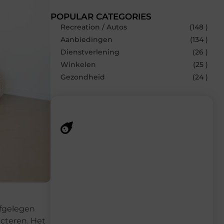
POPULAR CATEGORIES
Recreation / Autos
(148 )
Aanbiedingen
(134 )
Dienstverlening
(26 )
Winkelen
(25 )
Gezondheid
(24 )
Recente berichten
Laat je inspireren door de nieuwste
artikelen van MundaMarketing.nl –
dagelijks verse content, boordevol
ideeën, tips en inzichten.
afgelegen
ecteren. Het