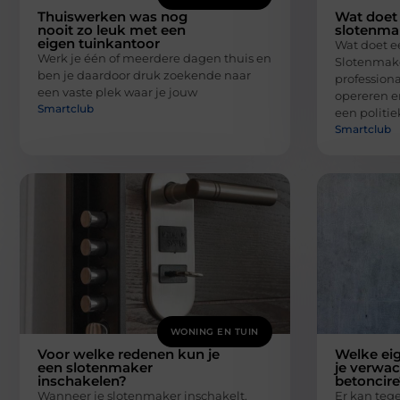
Thuiswerken was nog
Wat doet
nooit zo leuk met een
slotenma
eigen tuinkantoor
Wat doet e
Werk je één of meerdere dagen thuis en
Slotenmak
ben je daardoor druk zoekende naar
professiona
een vaste plek waar je jouw
opereren e
Smartclub
een politie
Smartclub
WONING EN TUIN
Voor welke redenen kun je
Welke ei
een slotenmaker
je verwa
inschakelen?
betoncire
Wanneer je slotenmaker inschakelt,
Er kan teg