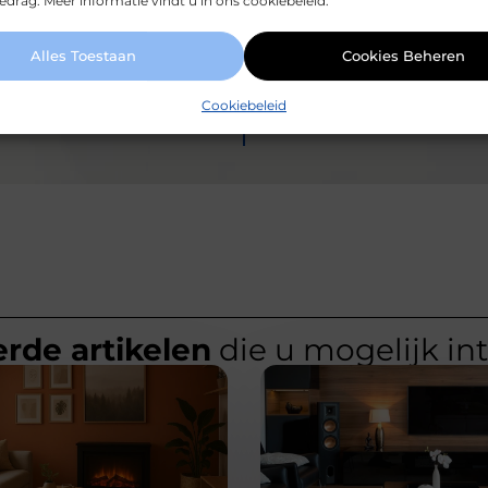
drag. Meer informatie vindt u in ons cookiebeleid.
Alles Toestaan
Cookies Beheren
Cookiebeleid
rde artikelen
die u mogelijk in