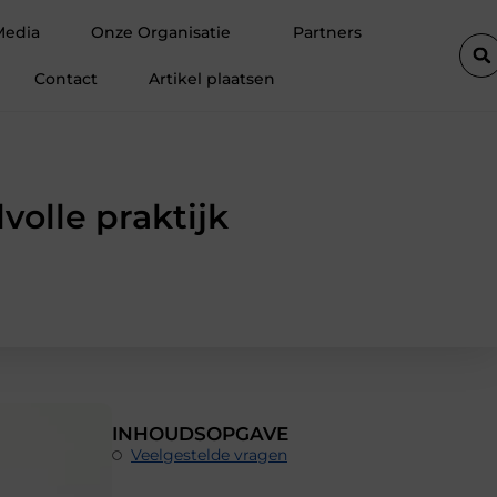
ormeren
Leverancier in transportwielen met technisch advies
Media
Onze Organisatie
Partners
Contact
Artikel plaatsen
lvolle praktijk
INHOUDSOPGAVE
Veelgestelde vragen