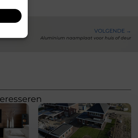
VOLGENDE →
Aluminium naamplaat voor huis of deur
teresseren