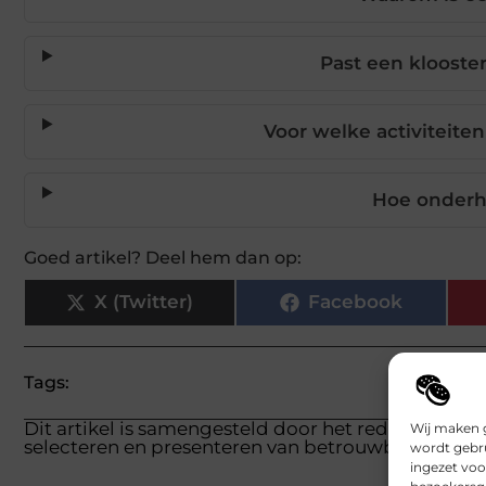
Past een klooster
Voor welke activiteiten
Hoe onderho
Goed artikel? Deel hem dan op:
X (Twitter)
Facebook
Tags:
Dit artikel is samengesteld door het redactieteam
Wij maken g
selecteren en presenteren van betrouwbare inform
wordt gebru
ingezet voo