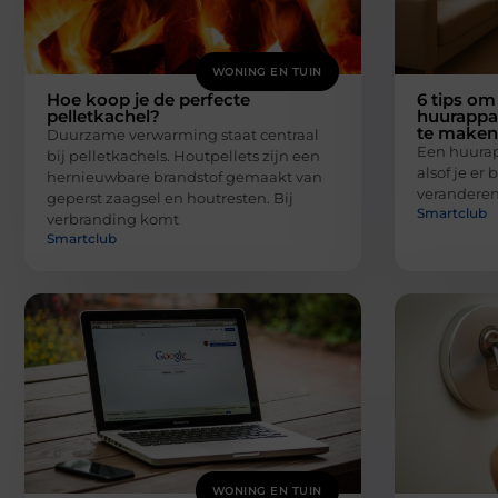
WONING EN TUIN
Hoe koop je de perfecte
6 tips om 
pelletkachel?
huurappa
te maken
Duurzame verwarming staat centraal
Een huura
bij pelletkachels. Houtpellets zijn een
alsof je er
hernieuwbare brandstof gemaakt van
veranderen
geperst zaagsel en houtresten. Bij
Smartclub
verbranding komt
Smartclub
WONING EN TUIN