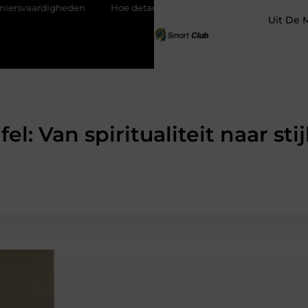
en
Hoe detachering bij woningcorporaties je carrière kan transf
Uit De 
el: Van spiritualiteit naar stij