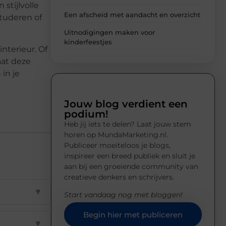
stijlvolle
Een afscheid met aandacht en overzicht
studeren of
Uitnodigingen maken voor
kinderfeestjes
nterieur. Of
aat deze
in je
Jouw blog verdient een
podium!
Heb jij iets te delen? Laat jouw stem
horen op MundaMarketing.nl.
Publiceer moeiteloos je blogs,
inspireer een breed publiek en sluit je
aan bij een groeiende community van
creatieve denkers en schrijvers.
▼
Start vandaag nog met bloggen!
Begin hier met publiceren
▼