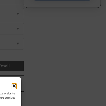
▼
▼
▼
Email
uldig
nze website
den cookies