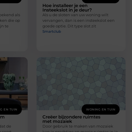
Hoe installeer je een
Insteekslot in je deur?
bekend als
Als u de sloten van uw woning wilt
rken die op
vervangen, dan is een insteekslot een
jn te
goede optie. Dit type slot zit
Smartclub
G EN TUIN
WONING EN TUIN
om
Creëer bijzondere ruimtes
met mozaiek
dat de
Door gebruik te maken van mozaiek
 soort
kan je prachtige en mooie ruimtes in je