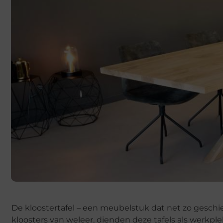
De kloostertafel – een meubelstuk dat net zo geschie
kloosters van weleer, dienden deze tafels als werkpl