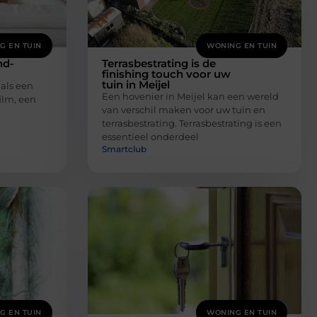
G EN TUIN
WONING EN TUIN
nd-
Terrasbestrating is de
finishing touch voor uw
tuin in Meijel
 als een
Een hovenier in Meijel kan een wereld
ilm, een
van verschil maken voor uw tuin en
terrasbestrating. Terrasbestrating is een
essentieel onderdeel
Smartclub
G EN TUIN
WONING EN TUIN