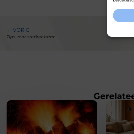
bezoekersge
← VORIG
Tips voor sterker haar
Gerelatee