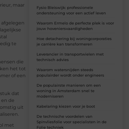
rieur, maar
Fysio Bleiswijk: professionele
ondersteuning voor een actief leven
 afgelegen
Waarom Ermelo de perfecte plek is voor
jouw hoveniersvaardigheden
dagelijkse
tal
Hoe detachering bij woningcorporaties
edig te
je carrière kan transformeren
Leverancier in transportwielen met
technisch advies
 mensen die
ken het tot
Waarom watersnijden steeds
populairder wordt onder engineers
kamer of een
De populairste manieren om een
woning in Amsterdam snel te
lstuk dat
moderniseren
 en de
Kabelaring kiezen voor je boot
omstig uit
liseren.
De technische voordelen van
Spinvliesfolie voor specialisten in de
vol met
Folie techniek