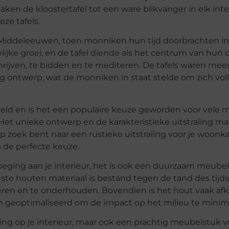
ken de kloostertafel tot een ware blikvanger in elk inte
eze tafels.
 Middeleeuwen, toen monniken hun tijd doorbrachten in
telijke groei, en de tafel diende als het centrum van hun 
hrijven, te bidden en te mediteren. De tafels waren mees
ontwerp, wat de monniken in staat stelde om zich voll
ikkeld en is het een populaire keuze geworden voor vele
Het unieke ontwerp en de karakteristieke uitstraling ma
op zoek bent naar een rustieke uitstraling voor je woon
is de perfecte keuze.
voeging aan je interieur, het is ook een duurzaam meube
te houten materiaal is bestand tegen de tand des tijds
eren en te onderhouden. Bovendien is het hout vaak afk
eoptimaliseerd om de impact op het milieu te minima
lling op je interieur, maar ook een prachtig meubelstuk 