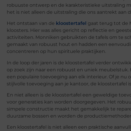
robuuste ontwerp en de karakteristieke uitstraling ma
het is niet alleen de uitstraling die ons aantrekt aan d
Het ontstaan van de
kloostertafel
gaat terug tot de
kloosters. Hier was alles gericht op reflectie en gees
activiteiten. Monniken gebruikten de tafels om te sc
gemaakt van robuust hout en hadden een eenvoudig 
concentreren op hun spirituele praktijken.
In de loop der jaren is de kloostertafel verder ontw
op zoek zijn naar een robuust en uniek meubelstuk. 
een populaire toevoeging aan elk interieur. Of je nu 
stijlvolle toevoeging aan je kantoor, de kloostertafel 
En niet alleen is de kloostertafel een geweldige toe
voor generaties kan worden doorgegeven. Het robuus
simpele constructie maakt het gemakkelijk te repar
duurzame bossen en worden de productiemethoden g
Een kloostertafel is niet alleen een praktische aanvu