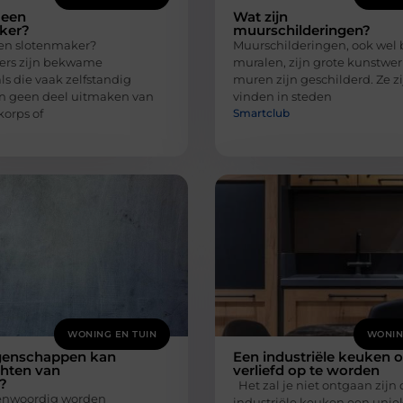
 een
Wat zijn
ker?
muurschilderingen?
en slotenmaker?
Muurschilderingen, ook wel 
ers zijn bekwame
muralen, zijn grote kunstwe
ls die vaak zelfstandig
muren zijn geschilderd. Ze zi
n geen deel uitmaken van
vinden in steden
Smartclub
korps of
WONING EN TUIN
WONIN
genschappen kan
Een industriële keuken 
chten van
verliefd op te worden
?
Het zal je niet ontgaan zijn 
enwoordig worden
industriële keuken een uniek