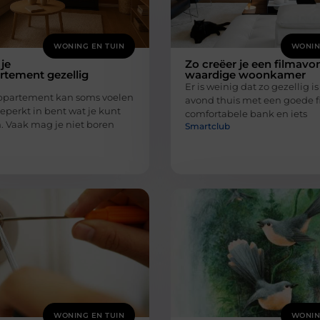
WONING EN TUIN
WONIN
je
Zo creëer je een filmavo
rtement gezellig
waardige woonkamer
Er is weinig dat zo gezellig is
ppartement kan soms voelen
avond thuis met een goede f
 beperkt in bent wat je kunt
comfortabele bank en iets
. Vaak mag je niet boren
Smartclub
WONING EN TUIN
WONIN