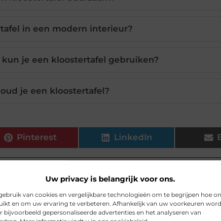
tafel in een modern interieur?
 kun je een kloostertafel gebruiken?
ud je een kloostertafel?
Pinterest
LinkedIn
Uw privacy is belangrijk voor ons.
 van mundamarketing.nl, dat zich richt op het zorgv
ebruik van cookies en vergelijkbare technologieën om te begrijpen hoe o
atie.
ikt en om uw ervaring te verbeteren. Afhankelijk van uw voorkeuren wor
r bijvoorbeeld gepersonaliseerde advertenties en het analyseren van