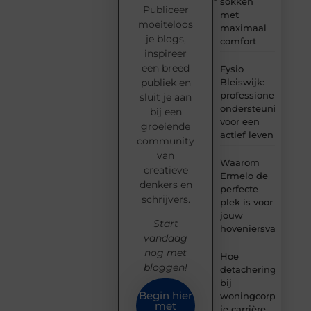
sokken
Publiceer
met
moeiteloos
maximaal
je blogs,
comfort
inspireer
een breed
Fysio
Bleiswijk:
publiek en
professionele
sluit je aan
ondersteuning
bij een
voor een
groeiende
actief leven
community
van
Waarom
creatieve
Ermelo de
denkers en
perfecte
schrijvers.
plek is voor
jouw
Start
hoveniersvaardigh
vandaag
nog met
Hoe
bloggen!
detachering
bij
Begin hier
woningcorporaties
met
je carrière