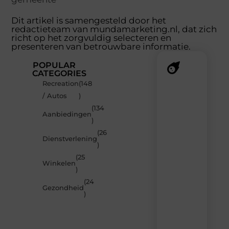
Dit artikel is samengesteld door het
redactieteam van mundamarketing.nl, dat zich
richt op het zorgvuldig selecteren en
presenteren van betrouwbare informatie.
POPULAR
CATEGORIES
Recreation
(148
Recente
/ Autos
)
berichten
(134
Laat
Aanbiedingen
)
je
inspireren
(26
Dienstverlening
door
)
de
(25
nieuwste
Winkelen
artikelen
)
van
(24
MundaMarketing.nl
Gezondheid
)
–
dagelijks
verse
content,