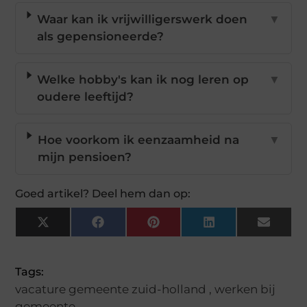
Waar kan ik vrijwilligerswerk doen
▼
als gepensioneerde?
Welke hobby's kan ik nog leren op
▼
oudere leeftijd?
Hoe voorkom ik eenzaamheid na
▼
mijn pensioen?
Goed artikel? Deel hem dan op:
X
Facebook
Pinterest
LinkedIn
Email
(Twitter)
Tags:
vacature gemeente zuid-holland
,
werken bij
gemeente