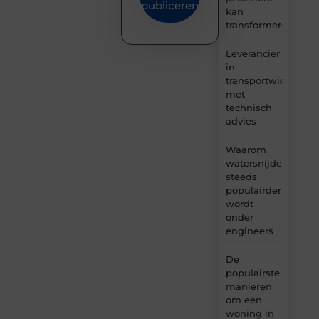
publiceren
kan
transformeren
Leverancier
in
transportwielen
met
technisch
advies
Waarom
watersnijden
steeds
populairder
wordt
onder
engineers
De
populairste
manieren
om een
woning in