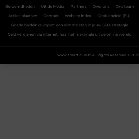
Beroemdheden
Uit de Media
Partners
Over ons
Ons team
Artikel plaatsen
Contact
Website index
Cookiebeleid (EU)
Goede backlinks kopen: een slimme stap in jouw SEO-strategie
Geld verdienen via internet: haal het maximale uit de online wereld
www.smart-club.nl.
All Rights Reserved © 2025