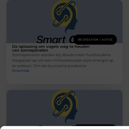
RECREATION / AUTOS
De oplossing om vogels weg te houden
van zonnepanelen
Zonnepanelen worden bij steeds meer huishoudens
toegepast op om een milieubewuste wijze energie op
te wekken. Om de duurzame productie
Smartclub