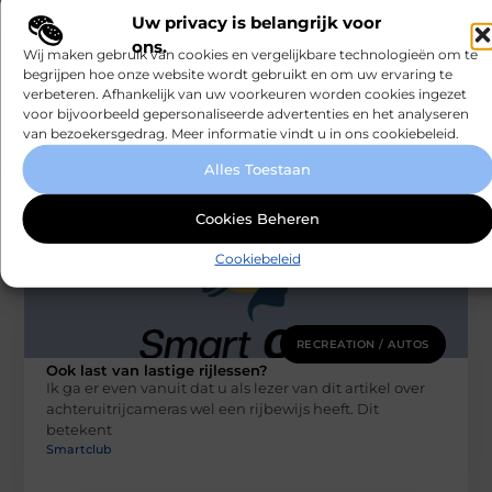
RECREATION / AUTOS
Uw privacy is belangrijk voor
De voordelen van het inhuren van een
deejay
ons.
Wij maken gebruik van cookies en vergelijkbare technologieën om te
Nu het eindelijk weer mag, wordt er (uiteraard) volop
begrijpen hoe onze website wordt gebruikt en om uw ervaring te
gefeest. Studenten hervatten hun wekelijkse
verbeteren. Afhankelijk van uw voorkeuren worden cookies ingezet
feestweekenden en verjaardagen worden uitgebreider
voor bijvoorbeeld gepersonaliseerde advertenties en het analyseren
gevierd
van bezoekersgedrag. Meer informatie vindt u in ons cookiebeleid.
Smartclub
Alles Toestaan
Cookies Beheren
Cookiebeleid
RECREATION / AUTOS
Ook last van lastige rijlessen?
Ik ga er even vanuit dat u als lezer van dit artikel over
achteruitrijcameras wel een rijbewijs heeft. Dit
betekent
Smartclub