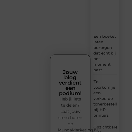
boordevol
ideeën,
tips
en
inzichten.
Een boeket
laten
bezorgen
dat echt bij
het
moment
past
Jouw
blog
Zo
verdient
voorkom je
een
podium!
een
verkeerde
Heb jij iets
tonerbestelling
te delen?
bij HP
Laat jouw
printers
stem horen
op
Onzichtbare
MundaMarketing.nl.