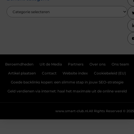
Beroemdheden
Uit de Media
Partners
Over ons
Ons team
Artikel plaatsen
Contact
Website index
Cookiebeleid (EU)
Goede backlinks kopen: een slimme stap in jouw SEO-strategie
Geld verdienen via internet: haal het maximale uit de online wereld
www.smart-club.nl.
All Rights Reserved © 2025