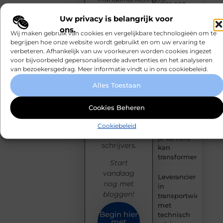
voor een
Publiceer
actief leven
Uw privacy is belangrijk voor
moeiteloos
ons.
je blogs,
Waarom
Wij maken gebruik van cookies en vergelijkbare technologieën om te
inspireer
begrijpen hoe onze website wordt gebruikt en om uw ervaring te
Ermelo de
een breed
verbeteren. Afhankelijk van uw voorkeuren worden cookies ingezet
perfecte
voor bijvoorbeeld gepersonaliseerde advertenties en het analyseren
plek is voor
publiek en
van bezoekersgedrag. Meer informatie vindt u in ons cookiebeleid.
jouw
sluit je aan
hoveniersvaardigh
bij een
Alles Toestaan
groeiende
Hoe
community
Cookies Beheren
detachering
van
bij
creatieve
Cookiebeleid
woningcorporaties
denkers en
je carrière
schrijvers.
kan
transformeren
Start
vandaag
Leverancier
nog met
in
bloggen!
transportwielen
met
Begin hier
technisch
met