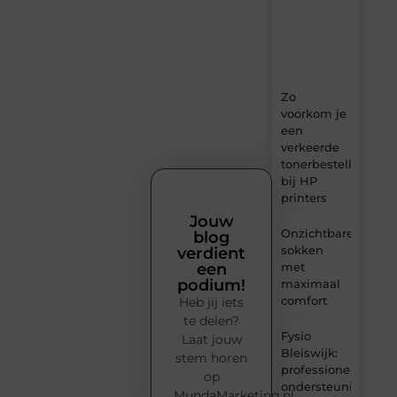
ideeën,
tips
en
inzichten.
Zo
voorkom je
een
verkeerde
tonerbestelling
bij HP
printers
Jouw
Onzichtbare
blog
sokken
verdient
met
een
podium!
maximaal
comfort
Heb jij iets
te delen?
Fysio
Laat jouw
Bleiswijk:
stem horen
professionele
op
ondersteuning
MundaMarketing.nl.