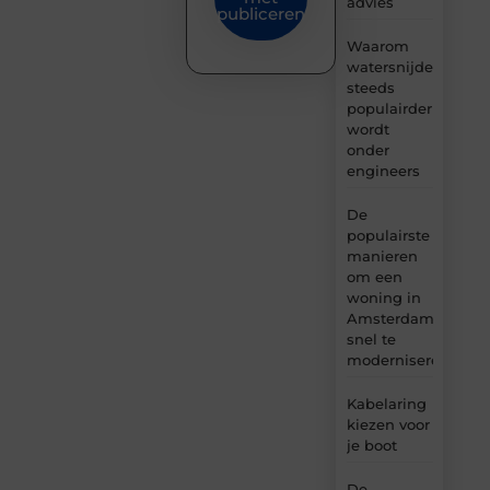
advies
publiceren
Waarom
watersnijden
steeds
populairder
wordt
onder
engineers
De
populairste
manieren
om een
woning in
Amsterdam
snel te
moderniseren
Kabelaring
kiezen voor
je boot
De