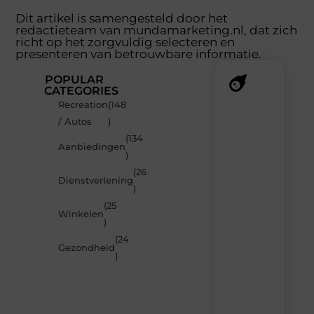
Dit artikel is samengesteld door het
redactieteam van mundamarketing.nl, dat zich
richt op het zorgvuldig selecteren en
presenteren van betrouwbare informatie.
POPULAR
CATEGORIES
Recreation
(148
Recente
/ Autos
)
berichten
(134
Laat
Aanbiedingen
)
je
inspireren
(26
Dienstverlening
door
)
de
(25
nieuwste
Winkelen
artikelen
)
van
(24
MundaMarketing.nl
Gezondheid
)
–
dagelijks
verse
content,
boordevol