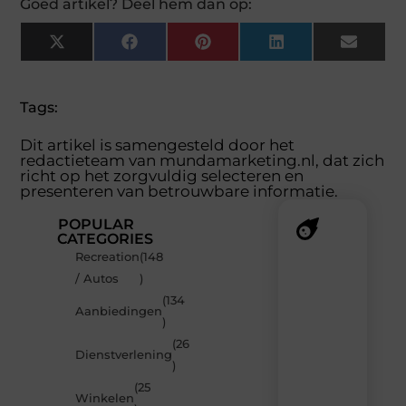
Goed artikel? Deel hem dan op:
X
Facebook
Pinterest
LinkedIn
Email
(Twitter)
Tags:
Dit artikel is samengesteld door het
redactieteam van mundamarketing.nl, dat zich
richt op het zorgvuldig selecteren en
presenteren van betrouwbare informatie.
POPULAR
CATEGORIES
Recreation
(148
Recente
/ Autos
)
berichten
(134
Laat
Aanbiedingen
)
je
inspireren
(26
Dienstverlening
door
)
de
(25
nieuwste
Winkelen
artikelen