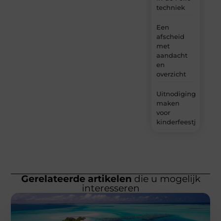
techniek
Een
afscheid
met
aandacht
en
overzicht
Uitnodigingen
maken
voor
kinderfeestjes
Gerelateerde artikelen
die u mogelijk
interesseren