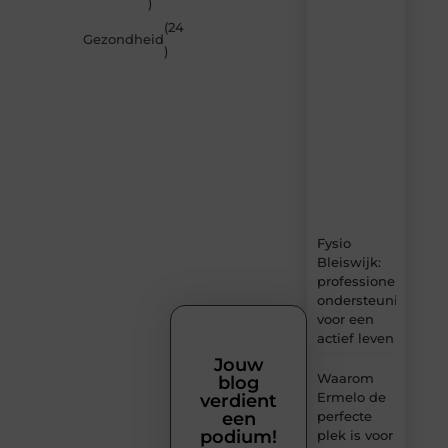
)
van
(24
MundaMarketing.nl
Gezondheid
)
–
dagelijks
verse
content,
boordevol
ideeën,
tips
en
inzichten.
Fysio
Bleiswijk:
professionele
ondersteuning
voor een
actief leven
Jouw
Waarom
blog
Ermelo de
verdient
perfecte
een
podium!
plek is voor