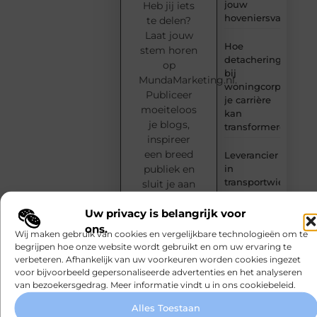
jouw
Heb jij iets
hoveniersvaardigh
te delen?
Laat jouw
Hoe
stem horen
detachering
op
bij
MundaMarketing.nl.
woningcorporaties
Publiceer
je carrière
moeiteloos
kan
je blogs,
transformeren
inspireer
een breed
Leverancier
in
publiek en
transportwielen
sluit je aan
met
bij een
technisch
Uw privacy is belangrijk voor
groeiende
advies
ons.
community
Wij maken gebruik van cookies en vergelijkbare technologieën om te
van
begrijpen hoe onze website wordt gebruikt en om uw ervaring te
Waarom
creatieve
verbeteren. Afhankelijk van uw voorkeuren worden cookies ingezet
watersnijden
voor bijvoorbeeld gepersonaliseerde advertenties en het analyseren
denkers en
steeds
van bezoekersgedrag. Meer informatie vindt u in ons cookiebeleid.
schrijvers.
populairder
wordt
Alles Toestaan
Start