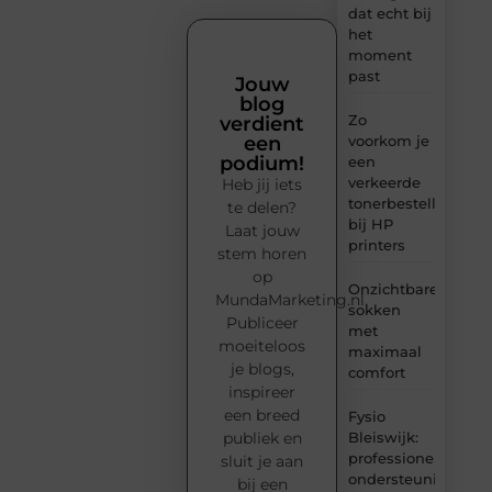
dat echt bij
het
moment
past
Jouw
blog
Zo
verdient
voorkom je
een
podium!
een
verkeerde
Heb jij iets
tonerbestelling
te delen?
bij HP
Laat jouw
printers
stem horen
op
Onzichtbare
MundaMarketing.nl.
sokken
Publiceer
met
moeiteloos
maximaal
je blogs,
comfort
inspireer
een breed
Fysio
Bleiswijk:
publiek en
professionele
sluit je aan
ondersteuning
bij een