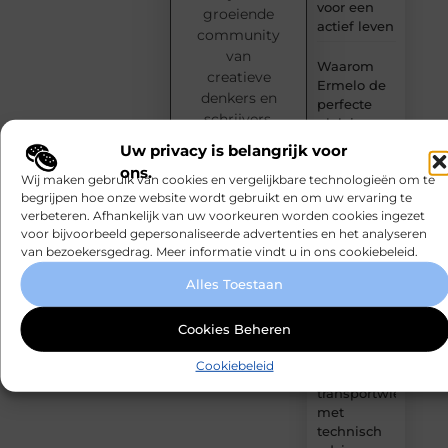
voor een
groeiende
actief leven
community
van
Waarom
creatieve
Ermelo de
denkers en
perfecte
schrijvers.
plek is voor
jouw
Uw privacy is belangrijk voor
Start
hoveniersvaardigh
ons.
vandaag
Wij maken gebruik van cookies en vergelijkbare technologieën om te
nog met
begrijpen hoe onze website wordt gebruikt en om uw ervaring te
Hoe
verbeteren. Afhankelijk van uw voorkeuren worden cookies ingezet
bloggen!
detachering
voor bijvoorbeeld gepersonaliseerde advertenties en het analyseren
bij
van bezoekersgedrag. Meer informatie vindt u in ons cookiebeleid.
Begin hier
woningcorporaties
met
je carrière
Alles Toestaan
publiceren
kan
transformeren
Cookies Beheren
Leverancier
Cookiebeleid
in
transportwielen
met
technisch