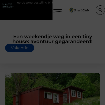
keerde tonerbestelling bij HP printers
Onzichtbare sokken met maxi
Nieuwe
artikelen
Een weekendje weg in een tiny
house: avontuur gegarandeerd!
Vakantie