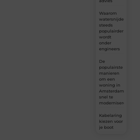
advies
Waarom
watersnijden
steeds
populairder
wordt
onder
engineers
De
populairste
manieren
om een
woning in
Amsterdam
snel te
moderniseren
Kabelaring
kiezen voor
je boot