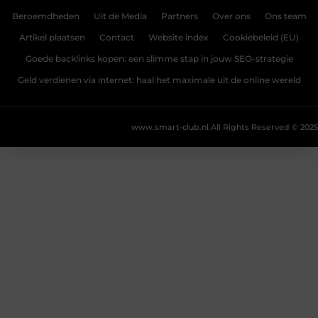
Beroemdheden
Uit de Media
Partners
Over ons
Ons team
Artikel plaatsen
Contact
Website index
Cookiebeleid (EU)
Goede backlinks kopen: een slimme stap in jouw SEO-strategie
Geld verdienen via internet: haal het maximale uit de online wereld
www.smart-club.nl.
All Rights Reserved © 2025