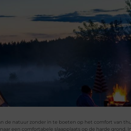
 de natuur zonder in te boeten op het comfort van thu
aar een comfortabele slaapplaats op de harde grond. In