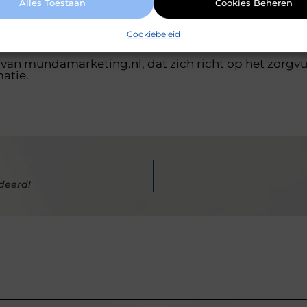
Alles Toestaan
Cookies Beheren
Cookiebeleid
 van mundamarketing.nl, dat zich richt op het zorgv
atie.
deerd!