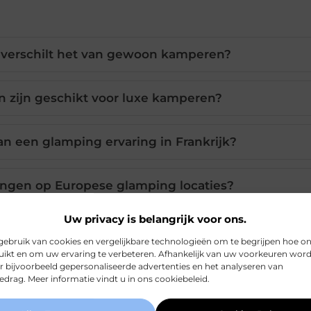
 verschilt het van gewoon kamperen?
 zijn geschikt voor luxe kamperen?
n een glamping ervaring in Frankrijk?
ningen op Europese glamping locaties?
Uw privacy is belangrijk voor ons.
uropa geschikt voor iedereen?
ebruik van cookies en vergelijkbare technologieën om te begrijpen hoe o
ikt en om uw ervaring te verbeteren. Afhankelijk van uw voorkeuren wor
r bijvoorbeeld gepersonaliseerde advertenties en het analyseren van
drag. Meer informatie vindt u in ons cookiebeleid.
Pinterest
LinkedIn