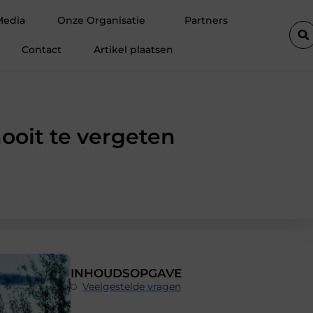
e ondersteuning voor een actief leven
Waarom Ermelo de perfect
Media
Onze Organisatie
Partners
Contact
Artikel plaatsen
ooit te vergeten
INHOUDSOPGAVE
Veelgestelde vragen