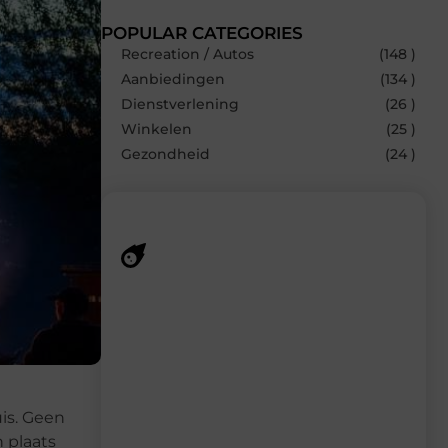
POPULAR CATEGORIES
Recreation / Autos
(148 )
Aanbiedingen
(134 )
Dienstverlening
(26 )
Winkelen
(25 )
Gezondheid
(24 )
Recente berichten
Laat je inspireren door de nieuwste
artikelen van MundaMarketing.nl –
dagelijks verse content, boordevol
ideeën, tips en inzichten.
is. Geen
 plaats