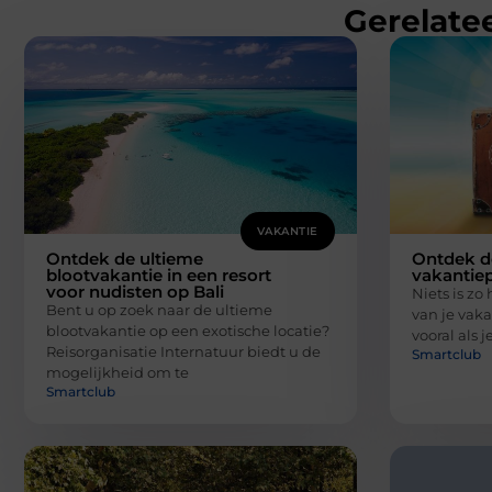
Gerelatee
VAKANTIE
Ontdek de ultieme
Ontdek d
blootvakantie in een resort
vakantiep
voor nudisten op Bali
Niets is zo
Bent u op zoek naar de ultieme
van je vaka
blootvakantie op een exotische locatie?
vooral als j
Reisorganisatie Internatuur biedt u de
Smartclub
mogelijkheid om te
Smartclub