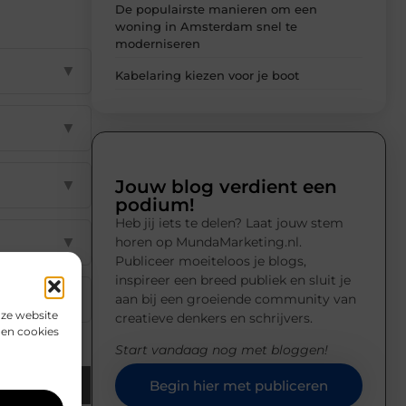
De populairste manieren om een
woning in Amsterdam snel te
moderniseren
▼
Kabelaring kiezen voor je boot
▼
Jouw blog verdient een
▼
podium!
Heb jij iets te delen? Laat jouw stem
▼
horen op MundaMarketing.nl.
Publiceer moeiteloos je blogs,
inspireer een breed publiek en sluit je
▼
aan bij een groeiende community van
nze website
creatieve denkers en schrijvers.
den cookies
Start vandaag nog met bloggen!
Email
Begin hier met publiceren