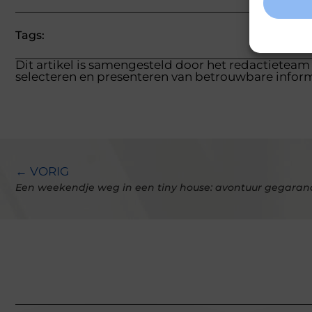
Tags:
Dit artikel is samengesteld door het redactieteam
selecteren en presenteren van betrouwbare inform
← VORIG
Een weekendje weg in een tiny house: avontuur gegaran