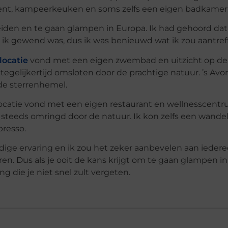
 tent, kampeerkeuken en soms zelfs een eigen badkamer
eiden en te gaan glampen in Europa. Ik had gehoord dat
ik gewend was, dus ik was benieuwd wat ik zou aantref
locatie
vond met een eigen zwembad en uitzicht op de 
r tegelijkertijd omsloten door de prachtige natuur. ’s Av
de sterrenhemel.
 locatie vond met een eigen restaurant en wellnesscentr
g steeds omringd door de natuur. Ik kon zelfs een wand
presso.
ige ervaring en ik zou het zeker aanbevelen aan iedere
en. Dus als je ooit de kans krijgt om te gaan glampen in
g die je niet snel zult vergeten.