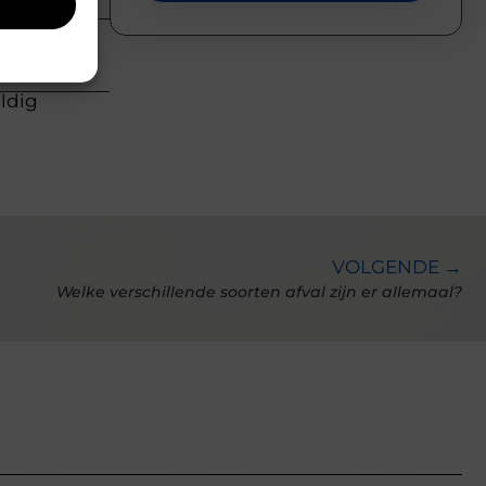
uldig
VOLGENDE →
Welke verschillende soorten afval zijn er allemaal?