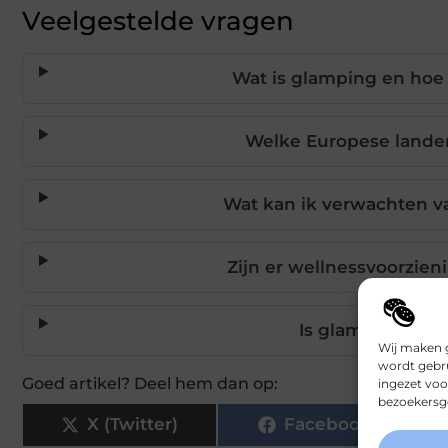
Veelgestelde vragen
Wat is glamping en hoe
Welke Europese landen
Wat kan ik verwachten va
Zijn er wellnessvoorzie
Is glamping in E
Wij maken g
wordt gebru
Goed artikel? Deel hem dan op:
ingezet voo
bezoekersge
X (Twitter)
Facebook