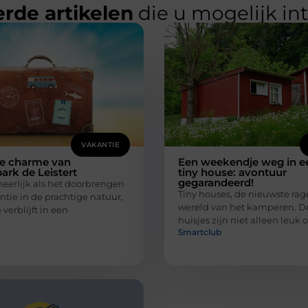
rde artikelen
die u mogelijk in
VAKANTIE
e charme van
Een weekendje weg in e
ark de Leistert
tiny house: avontuur
gegarandeerd!
 heerlijk als het doorbrengen
Tiny houses, de nieuwste rag
ntie in de prachtige natuur,
wereld van het kamperen. D
e verblijft in een
huisjes zijn niet alleen leuk
Smartclub