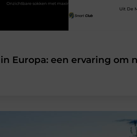
are sokken met maximaal comfort
Fysio Bleiswijk: professionel
Uit De 
n Europa: een ervaring om n