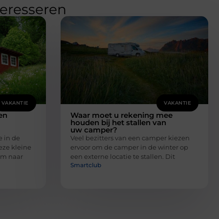
teresseren
VAKANTIE
VAKANTIE
en
Waar moet u rekening mee
houden bij het stallen van
uw camper?
e in de
Veel bezitters van een camper kiezen
eze kleine
ervoor om de camper in de winter op
 om naar
een externe locatie te stallen. Dit
Smartclub