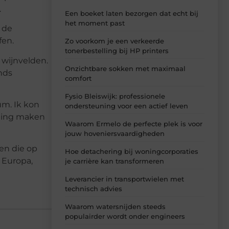
.
Een boeket laten bezorgen dat echt bij
het moment past
 de
fen.
Zo voorkom je een verkeerde
tonerbestelling bij HP printers
wijnvelden.
Onzichtbare sokken met maximaal
onds
comfort
Fysio Bleiswijk: professionele
um. Ik kon
ondersteuning voor een actief leven
eling maken
Waarom Ermelo de perfecte plek is voor
jouw hoveniersvaardigheden
en die op
Hoe detachering bij woningcorporaties
 Europa,
je carrière kan transformeren
Leverancier in transportwielen met
technisch advies
Waarom watersnijden steeds
populairder wordt onder engineers