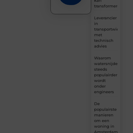
kan
transformeren
Leverancier
in
transportwielen
met
technisch
advies
Waarom
watersnijden
steeds
populairder
wordt
onder
engineers
De
populairste
manieren
om een
woning in
Amsterdam