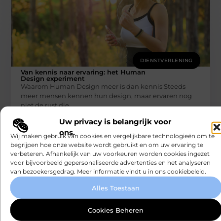
DIENSTVERLENING
Van kennis naar ervaring: het Human
Design experiment
Waarom Human Design meer is dan kennis Steeds
meer mensen kennen hun design, maar ervaren nog
niet de rust die
Smartclub
Uw privacy is belangrijk voor
ons.
Wij maken gebruik van cookies en vergelijkbare technologieën om te
begrijpen hoe onze website wordt gebruikt en om uw ervaring te
verbeteren. Afhankelijk van uw voorkeuren worden cookies ingezet
voor bijvoorbeeld gepersonaliseerde advertenties en het analyseren
van bezoekersgedrag. Meer informatie vindt u in ons cookiebeleid.
Alles Toestaan
Cookies Beheren
DIENSTVERLENING