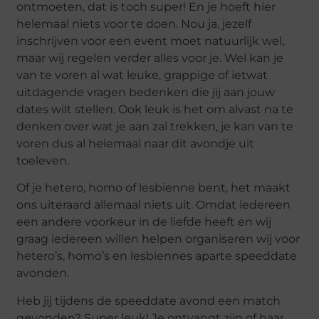
ontmoeten, dat is toch super! En je hoeft hier
helemaal niets voor te doen. Nou ja, jezelf
inschrijven voor een event moet natuurlijk wel,
maar wij regelen verder alles voor je. Wel kan je
van te voren al wat leuke, grappige of ietwat
uitdagende vragen bedenken die jij aan jouw
dates wilt stellen. Ook leuk is het om alvast na te
denken over wat je aan zal trekken, je kan van te
voren dus al helemaal naar dit avondje uit
toeleven.
Of je hetero, homo of lesbienne bent, het maakt
ons uiteraard allemaal niets uit. Omdat iedereen
een andere voorkeur in de liefde heeft en wij
graag iedereen willen helpen organiseren wij voor
hetero’s, homo’s en lesbiennes aparte speeddate
avonden.
Heb jij tijdens de speeddate avond een match
gevonden? Super leuk! Je ontvangt zijn of haar