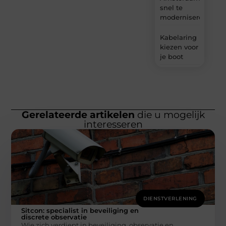
snel te
moderniseren
Kabelaring
kiezen voor
je boot
Gerelateerde artikelen
die u mogelijk
interesseren
DIENSTVERLENING
Sitcon: specialist in beveiliging en
discrete observatie
Wie zich verdiept in beveiliging, observatie en