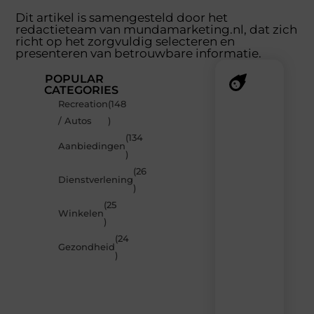
Dit artikel is samengesteld door het
redactieteam van mundamarketing.nl, dat zich
richt op het zorgvuldig selecteren en
presenteren van betrouwbare informatie.
POPULAR
CATEGORIES
Recreation
(148
Recente
/ Autos
)
berichten
(134
Laat
Aanbiedingen
)
je
inspireren
(26
Dienstverlening
door
)
de
(25
nieuwste
Winkelen
artikelen
)
van
(24
MundaMarketing.nl
Gezondheid
)
–
dagelijks
verse
content,
boordevol