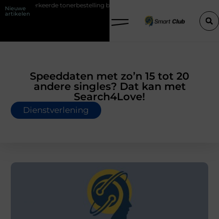
tonerbestelling bij HP printers
Onzichtbare sokken met maximaal c
Nieuwe
artikelen
Speeddaten met zo’n 15 tot 20
andere singles? Dat kan met
Search4Love!
Dienstverlening