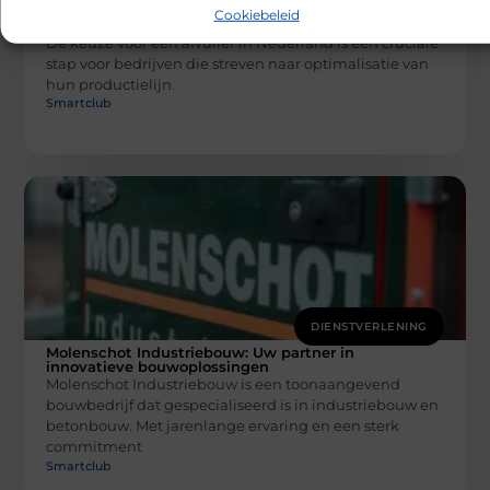
Waarom een afvuller in Nederland
Cookiebeleid
onmisbaar is voor uw productieproces
De keuze voor een afvuller in Nederland is een cruciale
stap voor bedrijven die streven naar optimalisatie van
hun productielijn.
Smartclub
DIENSTVERLENING
Molenschot Industriebouw: Uw partner in
innovatieve bouwoplossingen
Molenschot Industriebouw is een toonaangevend
bouwbedrijf dat gespecialiseerd is in industriebouw en
betonbouw. Met jarenlange ervaring en een sterk
commitment
Smartclub