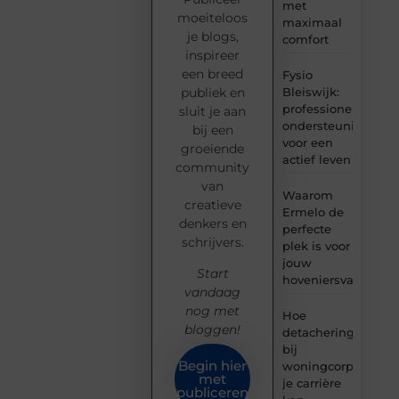
met
moeiteloos
maximaal
je blogs,
comfort
inspireer
een breed
Fysio
Bleiswijk:
publiek en
professionele
sluit je aan
ondersteuning
bij een
voor een
groeiende
actief leven
community
van
Waarom
creatieve
Ermelo de
denkers en
perfecte
schrijvers.
plek is voor
jouw
Start
hoveniersvaardigh
vandaag
nog met
Hoe
bloggen!
detachering
bij
Begin hier
woningcorporaties
met
je carrière
publiceren