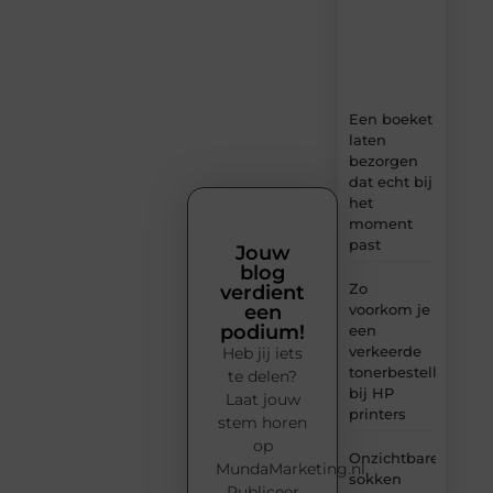
ideeën,
tips
en
inzichten.
Een boeket
laten
bezorgen
dat echt bij
het
moment
past
Jouw
blog
Zo
verdient
voorkom je
een
podium!
een
verkeerde
Heb jij iets
tonerbestelling
te delen?
bij HP
Laat jouw
printers
stem horen
op
Onzichtbare
MundaMarketing.nl.
sokken
Publiceer