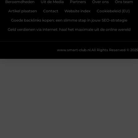
Beroemdheden
Uit de Media
Partners
Over ons
Ons team
Artikel plaatsen
Contact
Website index
Cookiebeleid (EU)
Goede backlinks kopen: een slimme stap in jouw SEO-strategie
Geld verdienen via internet: haal het maximale uit de online wereld
www.smart-club.nl.
All Rights Reserved © 2025