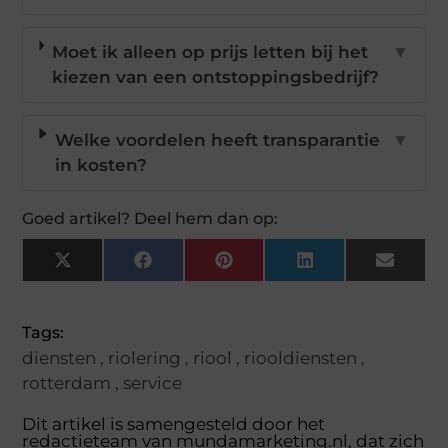
Moet ik alleen op prijs letten bij het
▼
kiezen van een ontstoppingsbedrijf?
Welke voordelen heeft transparantie
▼
in kosten?
Goed artikel? Deel hem dan op:
X
Facebook
Pinterest
LinkedIn
Email
(Twitter)
Tags:
diensten
,
riolering
,
riool
,
riooldiensten
,
rotterdam
,
service
Dit artikel is samengesteld door het
redactieteam van mundamarketing.nl, dat zich