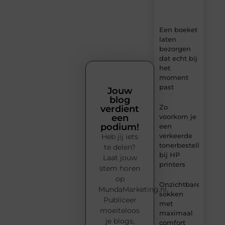
inzichten.
Een boeket
laten
bezorgen
dat echt bij
het
moment
past
Jouw
blog
Zo
verdient
voorkom je
een
podium!
een
verkeerde
Heb jij iets
tonerbestelling
te delen?
bij HP
Laat jouw
printers
stem horen
op
Onzichtbare
MundaMarketing.nl.
sokken
Publiceer
met
moeiteloos
maximaal
je blogs,
comfort