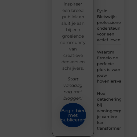
inspireer
een breed
Fysio
Bleiswijk:
publiek en
professionele
sluit je aan
ondersteuning
bij een
voor een
groeiende
actief leven
community
van
Waarom
creatieve
Ermelo de
denkers en
perfecte
schrijvers.
plek is voor
jouw
Start
hoveniersvaardigh
vandaag
nog met
Hoe
bloggen!
detachering
bij
Begin hier
woningcorporaties
met
je carrière
publiceren
kan
transformeren