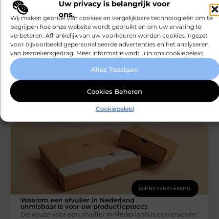
Uw privacy is belangrijk voor
ons.
Wij maken gebruik van cookies en vergelijkbare technologieën om te
begrijpen hoe onze website wordt gebruikt en om uw ervaring te
verbeteren. Afhankelijk van uw voorkeuren worden cookies ingezet
DIENSTVERLENING
voor bijvoorbeeld gepersonaliseerde advertenties en het analyseren
Van kennis naar ervaring: het Human
van bezoekersgedrag. Meer informatie vindt u in ons cookiebeleid.
Design experiment
Waarom Human Design meer is dan kennis Steeds
Alles Toestaan
meer mensen kennen hun design, maar ervaren nog
niet de rust die
Smartclub
Cookies Beheren
Cookiebeleid
DIENSTVERLENING
Waarom een afvuller in Nederland
onmisbaar is voor uw productieproces
De keuze voor een afvuller in Nederland is een cruciale