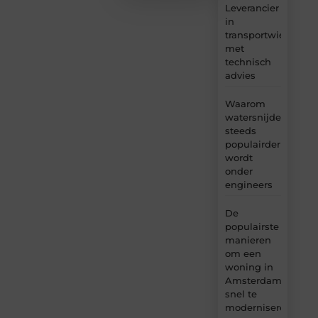
Leverancier
in
transportwielen
met
technisch
advies
Waarom
watersnijden
steeds
populairder
wordt
onder
engineers
De
populairste
manieren
om een
woning in
Amsterdam
snel te
moderniseren