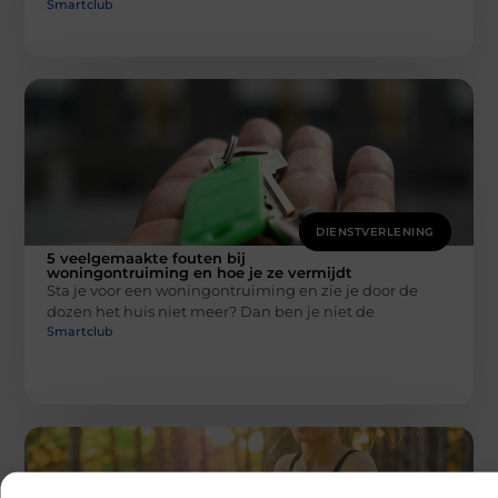
Smartclub
DIENSTVERLENING
5 veelgemaakte fouten bij
woningontruiming en hoe je ze vermijdt
Sta je voor een woningontruiming en zie je door de
dozen het huis niet meer? Dan ben je niet de
Smartclub