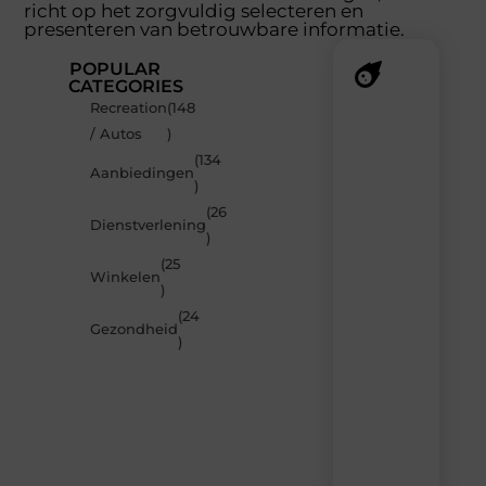
richt op het zorgvuldig selecteren en
presenteren van betrouwbare informatie.
POPULAR
CATEGORIES
Recreation
(148
Recente
/ Autos
)
berichten
(134
Laat
Aanbiedingen
)
je
inspireren
(26
Dienstverlening
door
)
de
(25
nieuwste
Winkelen
artikelen
)
van
(24
MundaMarketing.nl
Gezondheid
)
–
dagelijks
verse
content,
boordevol
ideeën,
tips
en