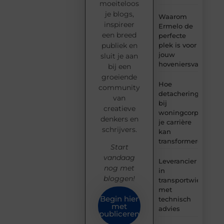
moeiteloos
je blogs,
Waarom
inspireer
Ermelo de
een breed
perfecte
plek is voor
publiek en
jouw
sluit je aan
hoveniersvaardigh
bij een
groeiende
Hoe
community
detachering
van
bij
creatieve
woningcorporaties
denkers en
je carrière
schrijvers.
kan
transformeren
Start
vandaag
Leverancier
nog met
in
bloggen!
transportwielen
met
Begin hier
technisch
met
advies
publiceren