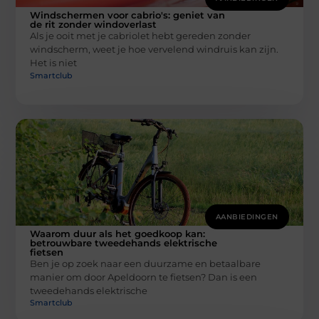
Windschermen voor cabrio's: geniet van
de rit zonder windoverlast
Als je ooit met je cabriolet hebt gereden zonder
windscherm, weet je hoe vervelend windruis kan zijn.
Het is niet
Smartclub
AANBIEDINGEN
Waarom duur als het goedkoop kan:
betrouwbare tweedehands elektrische
fietsen
Ben je op zoek naar een duurzame en betaalbare
manier om door Apeldoorn te fietsen? Dan is een
tweedehands elektrische
Smartclub