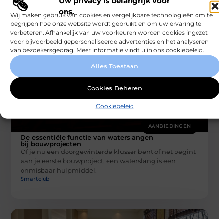
Uw privacy is belangrijk voor
Ben je op zoek naar de ideale vloertegel die perfect
ons.
past bij jouw unieke woonstijl? Dan ben je hier aan
Wij maken gebruik van cookies en vergelijkbare technologieën om te
Smartclub
begrijpen hoe onze website wordt gebruikt en om uw ervaring te
verbeteren. Afhankelijk van uw voorkeuren worden cookies ingezet
voor bijvoorbeeld gepersonaliseerde advertenties en het analyseren
van bezoekersgedrag. Meer informatie vindt u in ons cookiebeleid.
Alles Toestaan
Cookies Beheren
Cookiebeleid
AANBIEDINGEN
De essentiële functie van waterslangen
bij bouwprojecten
Of je nu een doorgewinterde klusser bent of net begint
aan je eerste bouwproject, een waterslang is een
onmisbaar hulpmiddel.
Smartclub