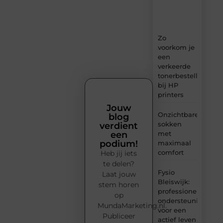
en
inzichten.
Zo
voorkom je
een
verkeerde
tonerbestelling
bij HP
printers
Jouw
Onzichtbare
blog
sokken
verdient
met
een
podium!
maximaal
comfort
Heb jij iets
te delen?
Fysio
Laat jouw
Bleiswijk:
stem horen
professionele
op
ondersteuning
MundaMarketing.nl.
voor een
Publiceer
actief leven