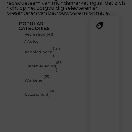
redactieteam van mundamarketing.nl, dat zich
richt op het zorgvuldig selecteren en
presenteren van betrouwbare informatie.
POPULAR
CATEGORIES
Recreation
(148
Recente
/ Autos
)
berichten
(134
Laat
Aanbiedingen
)
je
inspireren
(26
Dienstverlening
door
)
de
(25
nieuwste
Winkelen
artikelen
)
van
(24
MundaMarketing.nl
Gezondheid
)
–
dagelijks
verse
content,
boordevol
ideeën,
tips