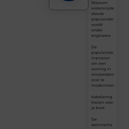
Waarom
watersnijden
steeds
populairder
wordt
onder
engineers
De
populairste
manieren
om een
woning in
Amsterdam
snel te
moderniseren
Kabelaring
kiezen voor
je boot
De
technische