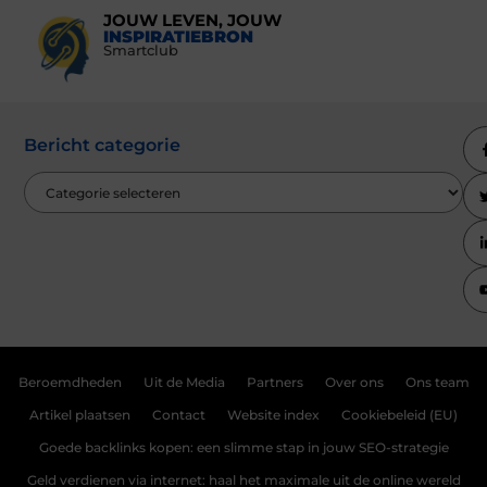
JOUW LEVEN, JOUW
INSPIRATIEBRON
Smartclub
Bericht categorie
Beroemdheden
Uit de Media
Partners
Over ons
Ons team
Artikel plaatsen
Contact
Website index
Cookiebeleid (EU)
Goede backlinks kopen: een slimme stap in jouw SEO-strategie
Geld verdienen via internet: haal het maximale uit de online wereld