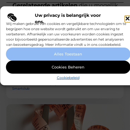
Gerelateerde artikelen
die u mogelijk
interesseren
Uw privacy is belangrijk voor
ons.
Wij maken gebruik van cookies en vergelijkbare technologieën om te
begrijpen hoe onze website wordt gebruikt en om uw ervaring te
verbeteren. Afhankelijk van uw voorkeuren worden cookies ingezet
voor bijvoorbeeld gepersonaliseerde advertenties en het analyseren
van bezoekersgedrag. Meer informatie vindt u in ons cookiebeleid.
BEAUTY EN VERZORGING
Alles Toestaan
Een glimp van stralende huid: de wereld
van laserbehandelingen bij Van Lennep
Cookies Beheren
Kliniek
In de zoektocht naar een jeugdige uitstraling en een
Cookiebeleid
gezonde huid zijn laserbehandelingen een van de
meest effectieve en populaire
Smartclub