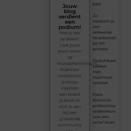
past
Jouw
blog
Zo
verdient
voorkom je
een
podium!
een
verkeerde
Heb jij iets
tonerbestelling
te delen?
bij HP
Laat jouw
printers
stem horen
op
Onzichtbare
MundaMarketing.nl.
sokken
Publiceer
met
moeiteloos
maximaal
je blogs,
comfort
inspireer
een breed
Fysio
Bleiswijk:
publiek en
professionele
sluit je aan
ondersteuning
bij een
voor een
groeiende
actief leven
community