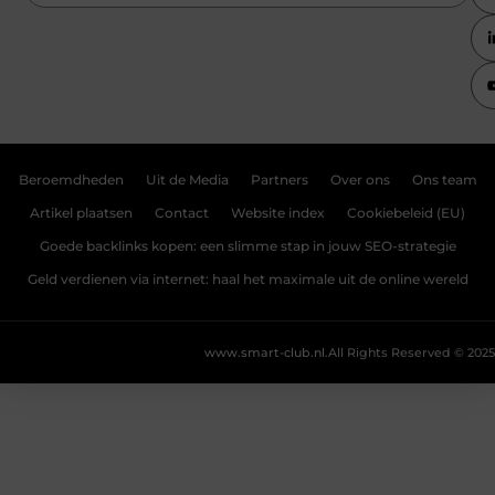
Beroemdheden
Uit de Media
Partners
Over ons
Ons team
Artikel plaatsen
Contact
Website index
Cookiebeleid (EU)
Goede backlinks kopen: een slimme stap in jouw SEO-strategie
Geld verdienen via internet: haal het maximale uit de online wereld
www.smart-club.nl.
All Rights Reserved © 2025