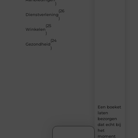
)
je
inspireren
(26
Dienstverlening
door
)
de
(25
nieuwste
Winkelen
artikelen
)
van
(24
MundaMarketing.nl
Gezondheid
)
–
dagelijks
verse
content,
boordevol
ideeën,
tips
en
inzichten.
Een boeket
laten
bezorgen
dat echt bij
het
moment