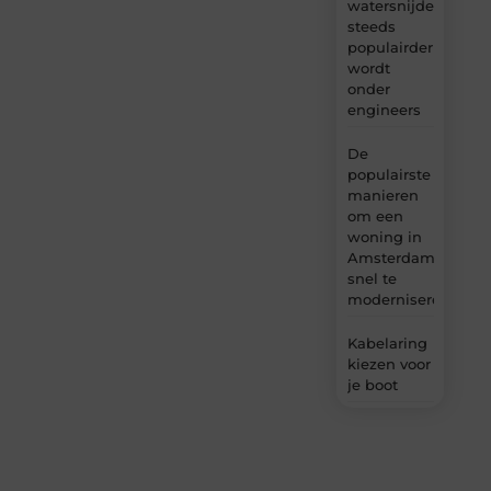
watersnijden
steeds
populairder
wordt
onder
engineers
De
populairste
manieren
om een
woning in
Amsterdam
snel te
moderniseren
Kabelaring
kiezen voor
je boot