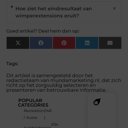
Hoe ziet het eindresultaat van
▼
wimperextensions eruit?
Goed artikel? Deel hem dan op:
X
Facebook
Pinterest
LinkedIn
Email
(Twitter)
Tags:
Dit artikel is samengesteld door het
redactieteam van mundamarketing.nl, dat zich
richt op het zorgvuldig selecteren en
presenteren van betrouwbare informatie.
POPULAR
CATEGORIES
Recreation
(148
Recente
/ Autos
)
berichten
(134
Laat
Aanbiedingen