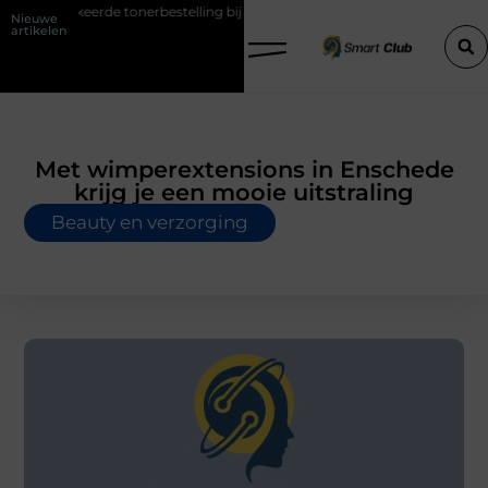
eerde tonerbestelling bij HP printers
Onzichtbare sokken met maxim
Nieuwe
artikelen
Met wimperextensions in Enschede
krijg je een mooie uitstraling
Beauty en verzorging