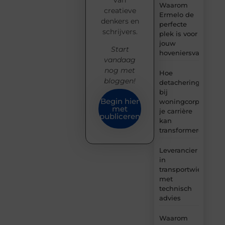
van
Waarom
creatieve
Ermelo de
denkers en
perfecte
schrijvers.
plek is voor
jouw
Start
hoveniersvaardigh
vandaag
nog met
Hoe
bloggen!
detachering
bij
Begin hier
woningcorporaties
met
je carrière
publiceren
kan
transformeren
Leverancier
in
transportwielen
met
technisch
advies
Waarom