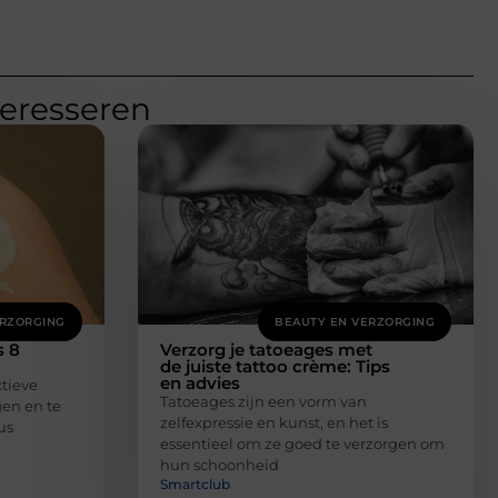
teresseren
ERZORGING
BEAUTY EN VERZORGING
s 8
Verzorg je tatoeages met
de juiste tattoo crème: Tips
en advies
ctieve
Tatoeages zijn een vorm van
gen en te
zelfexpressie en kunst, en het is
us
essentieel om ze goed te verzorgen om
hun schoonheid
Smartclub