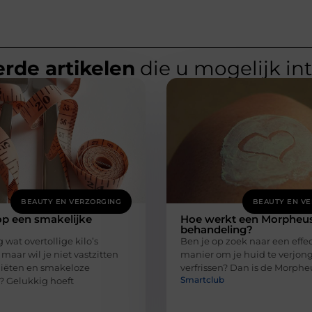
rde artikelen
die u mogelijk in
BEAUTY EN VERZORGING
BEAUTY EN V
op een smakelijke
Hoe werkt een Morpheu
behandeling?
 wat overtollige kilo’s
Ben je op zoek naar een effe
 maar wil je niet vastzitten
manier om je huid te verjon
diëten en smakeloze
verfrissen? Dan is de Morphe
Smartclub
? Gelukkig hoeft