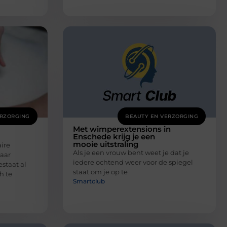
ERZORGING
BEAUTY EN VERZORGING
Met wimperextensions in
Enschede krijg je een
mooie uitstraling
ire
Als je een vrouw bent weet je dat je
aar
iedere ochtend weer voor de spiegel
staat al
staat om je op te
h te
Smartclub