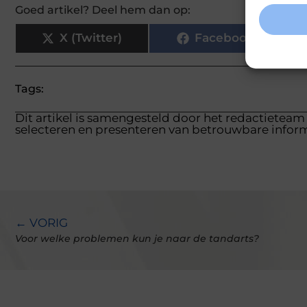
Goed artikel? Deel hem dan op:
X (Twitter)
Facebook
Tags:
Dit artikel is samengesteld door het redactieteam
selecteren en presenteren van betrouwbare inform
← VORIG
Voor welke problemen kun je naar de tandarts?