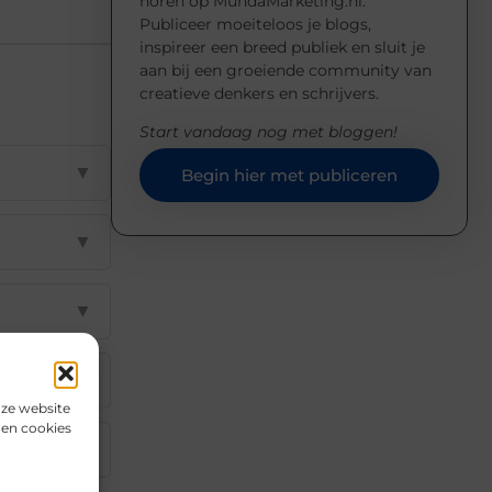
horen op MundaMarketing.nl.
Publiceer moeiteloos je blogs,
inspireer een breed publiek en sluit je
aan bij een groeiende community van
creatieve denkers en schrijvers.
Start vandaag nog met bloggen!
▼
Begin hier met publiceren
▼
▼
▼
nze website
den cookies
▼