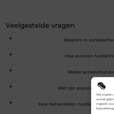
Veelgestelde vragen
Waarom is zonbescher
Hoe kunnen huidklin
Welke acnebehandel
Wat zijn populaire anti-
Wij maken g
wordt gebru
Hoe behandelen huidklinieken 
ingezet voo
bezoekersge