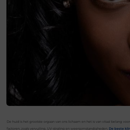
De huid is het grootste orgaan van ons lichaam en het is van vitaal belang vo
factoren, zoals vervuiling, UV-straling en weersomstandigheden.
De beste kli