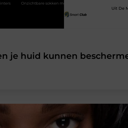
chtbare sokken met maximaal comfort
Fysio Bleiswijk: profess
Uit De 
en je huid kunnen bescherm