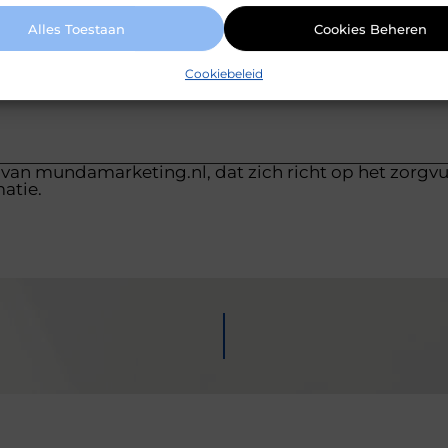
Alles Toestaan
Cookies Beheren
Pinterest
LinkedIn
Cookiebeleid
 van mundamarketing.nl, dat zich richt op het zorgv
atie.