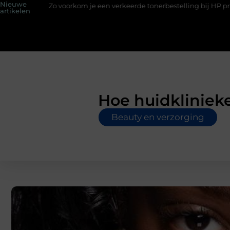
Nieuwe
 voorkom je een verkeerde tonerbestelling bij HP printers
Onzi
artikelen
Hoe huidkliniek
Beauty en verzorging