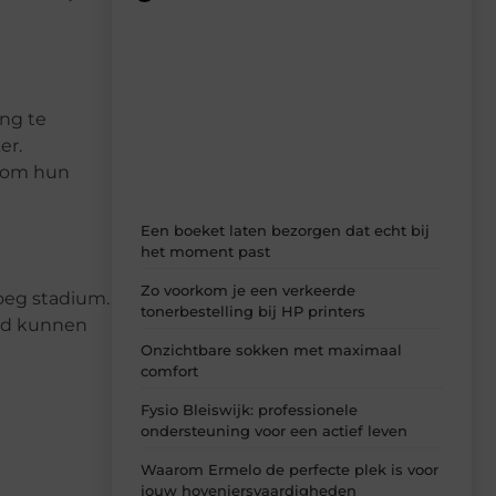
Recente berichten
Laat je inspireren door de nieuwste
artikelen van MundaMarketing.nl –
dagelijks verse content, boordevol
ng te
ideeën, tips en inzichten.
er.
n om hun
Een boeket laten bezorgen dat echt bij
het moment past
Zo voorkom je een verkeerde
oeg stadium.
tonerbestelling bij HP printers
uid kunnen
Onzichtbare sokken met maximaal
comfort
Fysio Bleiswijk: professionele
ondersteuning voor een actief leven
Waarom Ermelo de perfecte plek is voor
jouw hoveniersvaardigheden