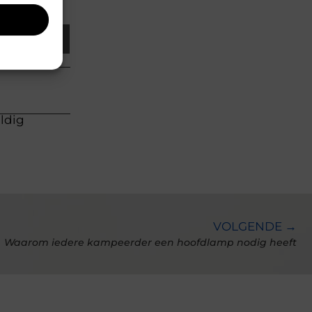
Email
uldig
VOLGENDE →
Waarom iedere kampeerder een hoofdlamp nodig heeft