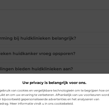
ming bij huidklinieken belangrijk?
ieken huidkanker vroeg opsporen?
ingen bieden huidklinieken aan?
Uw privacy is belangrijk voor ons.
aging behandelingen in huidklinieken?
ebruik van cookies en vergelijkbare technologieën om te begrijpen hoe o
ikt en om uw ervaring te verbeteren. Afhankelijk van uw voorkeuren wor
ouderdomsvlekken en pigmentaatafwijkingen?
r bijvoorbeeld gepersonaliseerde advertenties en het analyseren van
drag. Meer informatie vindt u in ons cookiebeleid.