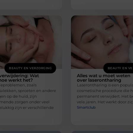
BEAUTY EN VERZORGING
BEAUTY EN V
erwijdering: Wat
Alles wat u moet weten
 hoe werkt het?
over laserontharing
eproblemen, zoals
Laserontharing is een popula
lekken, sproeten en andere
cosmetische procedure die h
en op de huid, zijn
permanent verwijdert. Het be
mende zorgen onder veel
vele jaren. Het werkt door zic
Smartclub
lukkig zijn er verschillende