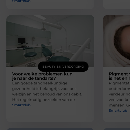
Smartclub
BEAUTY EN VERZORGING
Voor welke problemen kun
Pigment v
je naar de tandarts?
is het en
Een goede tandheelkundige
Pigmentati
gezondheid is belangrijk voor ons
ouderdomsv
welzijn en het behoud van ons gebit.
verkleuring
Het regelmatig bezoeken van de
veelvoorko
Smartclub
mensen. Ge
Smartclub