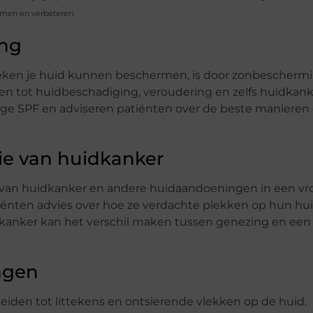
ermen en verbeteren.
ing
ieken je huid kunnen beschermen, is door zonbeschermi
den tot huidbeschadiging, veroudering en zelfs huidkank
e SPF en adviseren patiënten over de beste maniere
ie van huidkanker
en van huidkanker en andere huidaandoeningen in een vr
iënten advies over hoe ze verdachte plekken op hun h
dkanker kan het verschil maken tussen genezing en een
ngen
iden tot littekens en ontsierende vlekken op de huid.