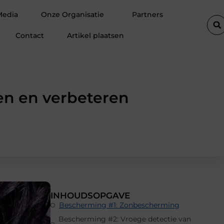
ionele ondersteuning voor een actief leven
Waarom Ermelo de per
Media
Onze Organisatie
Partners
Contact
Artikel plaatsen
en en verbeteren
INHOUDSOPGAVE
Bescherming #1: Zonbescherming
Bescherming #2: Vroege detectie van