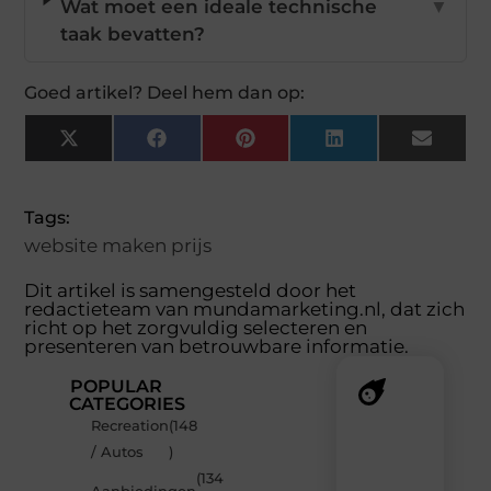
Wat moet een ideale technische
▼
taak bevatten?
Goed artikel? Deel hem dan op:
X
Facebook
Pinterest
LinkedIn
Email
(Twitter)
Tags:
website maken prijs
Dit artikel is samengesteld door het
redactieteam van mundamarketing.nl, dat zich
richt op het zorgvuldig selecteren en
presenteren van betrouwbare informatie.
POPULAR
CATEGORIES
Recreation
(148
Recente
/ Autos
)
berichten
(134
Laat