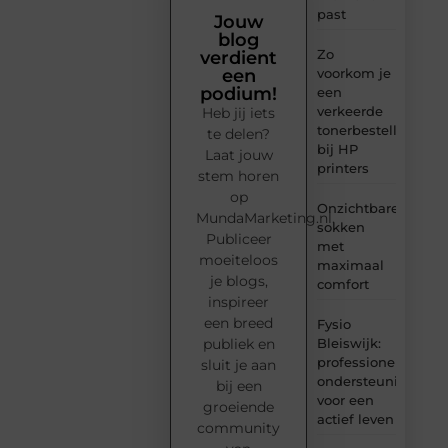
past
Jouw
blog
Zo
verdient
voorkom je
een
podium!
een
verkeerde
Heb jij iets
tonerbestelling
te delen?
bij HP
Laat jouw
printers
stem horen
op
Onzichtbare
MundaMarketing.nl.
sokken
Publiceer
met
moeiteloos
maximaal
je blogs,
comfort
inspireer
een breed
Fysio
Bleiswijk:
publiek en
professionele
sluit je aan
ondersteuning
bij een
voor een
groeiende
actief leven
community