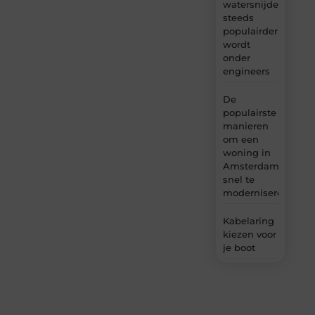
watersnijden
steeds
populairder
wordt
onder
engineers
De
populairste
manieren
om een
woning in
Amsterdam
snel te
moderniseren
Kabelaring
kiezen voor
je boot