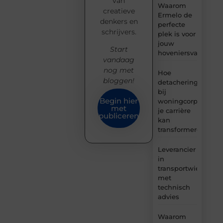
van
Waarom
creatieve
Ermelo de
denkers en
perfecte
schrijvers.
plek is voor
jouw
Start
hoveniersvaardigh
vandaag
nog met
Hoe
bloggen!
detachering
bij
Begin hier
woningcorporaties
met
je carrière
publiceren
kan
transformeren
Leverancier
in
transportwielen
met
technisch
advies
Waarom