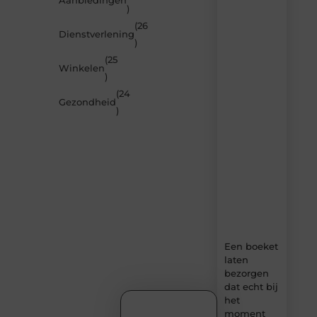
Aanbiedingen
)
je
inspireren
(26
Dienstverlening
door
)
de
(25
nieuwste
Winkelen
artikelen
)
van
(24
MundaMarketing.nl
Gezondheid
)
–
dagelijks
verse
content,
boordevol
ideeën,
tips
en
inzichten.
Een boeket
laten
bezorgen
dat echt bij
het
moment