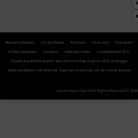
Beroemdheden
Uit de Media
Partners
Over ons
Ons team
Artikel plaatsen
Contact
Website index
Cookiebeleid (EU)
Goede backlinks kopen: een slimme stap in jouw SEO-strategie
Geld verdienen via internet: haal het maximale uit de online wereld
www.smart-club.nl.
All Rights Reserved © 2025