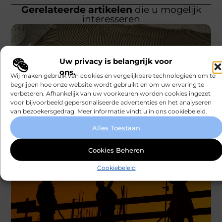
Gerelateerde artikelen
die u mogelijk
interesseren
Uw privacy is belangrijk voor
ons.
Wij maken gebruik van cookies en vergelijkbare technologieën om te
begrijpen hoe onze website wordt gebruikt en om uw ervaring te
AANBIEDINGEN
verbeteren. Afhankelijk van uw voorkeuren worden cookies ingezet
voor bijvoorbeeld gepersonaliseerde advertenties en het analyseren
De perfecte vloertegel voor jouw unieke
woonstijl
van bezoekersgedrag. Meer informatie vindt u in ons cookiebeleid.
Ben je op zoek naar de ideale vloertegel die perfect
past bij jouw unieke woonstijl? Dan ben je hier aan
Alles Toestaan
Smartclub
Cookies Beheren
Cookiebeleid