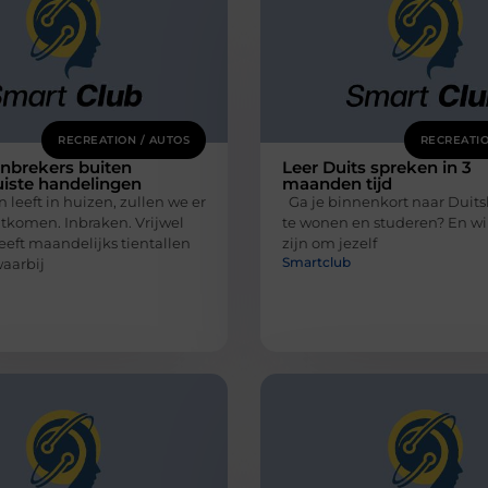
RECREATION / AUTOS
RECREATIO
nbrekers buiten
Leer Duits spreken in 3
uiste handelingen
maanden tijd
leeft in huizen, zullen we er
Ga je binnenkort naar Duits
ntkomen. Inbraken. Vrijwel
te wonen en studeren? En wil 
eeft maandelijks tientallen
zijn om jezelf
Smartclub
waarbij