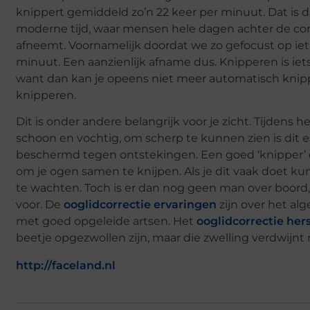
knippert gemiddeld zo’n 22 keer per minuut. Dat is d
moderne tijd, waar mensen hele dagen achter de compu
afneemt. Voornamelijk doordat we zo gefocust op iets
minuut. Een aanzienlijk afname dus. Knipperen is iets 
want dan kan je opeens niet meer automatisch knipper
knipperen.
Dit is onder andere belangrijk voor je zicht. Tijden
schoon en vochtig, om scherp te kunnen zien is dit e
beschermd tegen ontstekingen. Een goed ‘knipper’ d
om je ogen samen te knijpen. Als je dit vaak doet kun 
te wachten. Toch is er dan nog geen man over boord
voor. De
ooglidcorrectie ervaringen
zijn over het alg
met goed opgeleide artsen. Het
ooglidcorrectie hers
beetje opgezwollen zijn, maar die zwelling verdwijnt r
http://faceland.nl