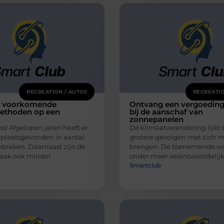
RECREATION / AUTOS
RECREATIO
t voorkomende
Ontvang een vergoedin
ethoden op een
bij de aanschaf van
zonnepanelen
s! Afgelopen jaren heeft er
De klimaatverandering lijkt 
 plaatsgevonden in aantal
grotere gevolgen met zich m
nbraken. Daarnaast zijn de
brengen. De toenemende wa
vaak ook minder
onder meer verantwoordelijk
Smartclub