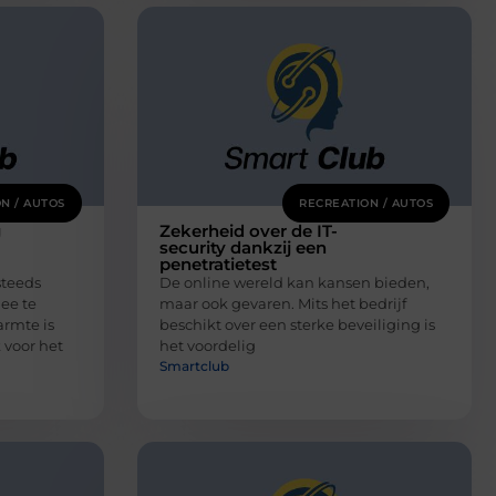
N / AUTOS
RECREATION / AUTOS
g
Zekerheid over de IT-
security dankzij een
penetratietest
steeds
De online wereld kan kansen bieden,
ee te
maar ook gevaren. Mits het bedrijf
rmte is
beschikt over een sterke beveiliging is
 voor het
het voordelig
Smartclub