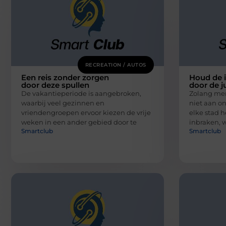
RECREATION / AUTOS
Een reis zonder zorgen
Houd de i
door deze spullen
door de j
De vakantieperiode is aangebroken,
Zolang men 
waarbij veel gezinnen en
niet aan o
vriendengroepen ervoor kiezen de vrije
elke stad h
weken in een ander gebied door te
inbraken, 
Smartclub
Smartclub