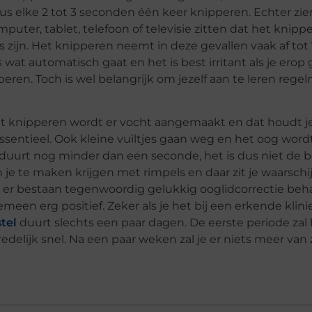
us elke 2 tot 3 seconden één keer knipperen. Echter zie
ter, tablet, telefoon of televisie zitten dat het knipp
 zijn. Het knipperen neemt in deze gevallen vaak af tot 
wat automatisch gaat en het is best irritant als je erop 
en. Toch is wel belangrijk om jezelf aan te leren regel
s het knipperen wordt er vocht aangemaakt en dat houdt 
ssentieel. Ook kleine vuiltjes gaan weg en het oog word
uurt nog minder dan een seconde, het is dus niet de 
je te maken krijgen met rimpels en daar zit je waarschij
, er bestaan tegenwoordig gelukkig ooglidcorrectie be
emeen erg positief. Zeker als je het bij een erkende klini
tel
duurt slechts een paar dagen. De eerste periode zal
edelijk snel. Na een paar weken zal je er niets meer van 