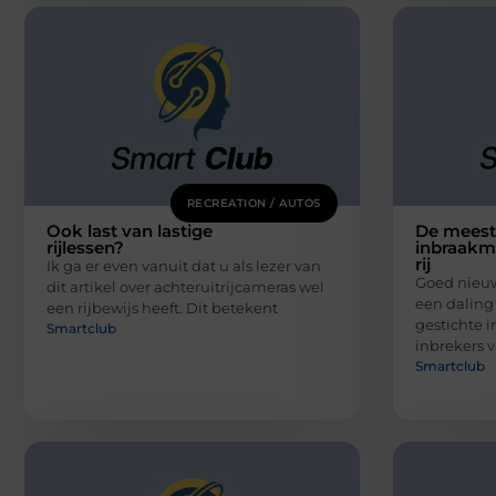
RECREATION / AUTOS
Ook last van lastige
De mees
rijlessen?
inbraakm
rij
Ik ga er even vanuit dat u als lezer van
Goed nieuw
dit artikel over achteruitrijcameras wel
een daling
een rijbewijs heeft. Dit betekent
gestichte i
Smartclub
inbrekers 
Smartclub