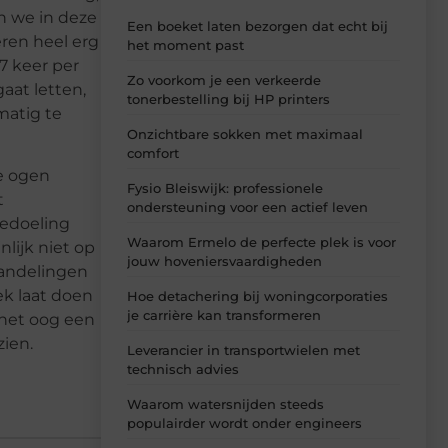
n we in deze
Een boeket laten bezorgen dat echt bij
eren heel erg
het moment past
7 keer per
Zo voorkom je een verkeerde
gaat letten,
tonerbestelling bij HP printers
matig te
Onzichtbare sokken met maximaal
comfort
je ogen
Fysio Bleiswijk: professionele
t
ondersteuning voor een actief leven
bedoeling
Waarom Ermelo de perfecte plek is voor
nlijk niet op
jouw hoveniersvaardigheden
handelingen
ek laat doen
Hoe detachering bij woningcorporaties
je carrière kan transformeren
 het oog een
zien.
Leverancier in transportwielen met
technisch advies
Waarom watersnijden steeds
populairder wordt onder engineers