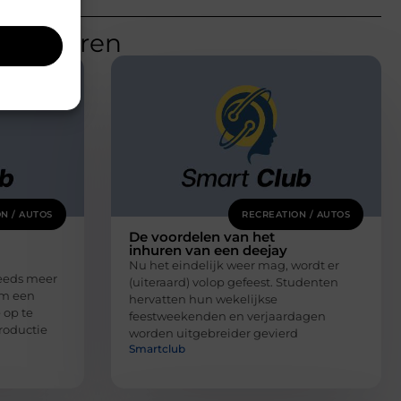
teresseren
N / AUTOS
RECREATION / AUTOS
De voordelen van het
inhuren van een deejay
Nu het eindelijk weer mag, wordt er
eeds meer
(uiteraard) volop gefeest. Studenten
om een
hervatten hun wekelijkse
 op te
feestweekenden en verjaardagen
roductie
worden uitgebreider gevierd
Smartclub