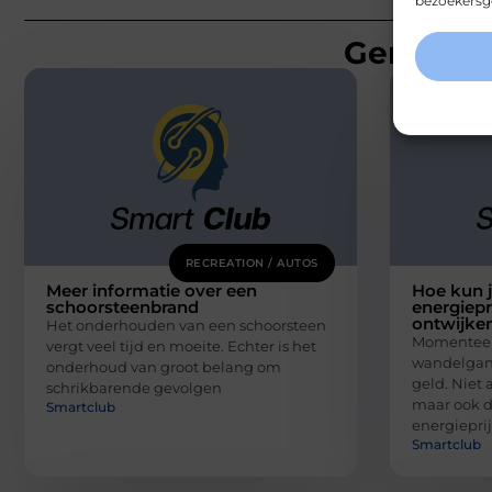
bezoekersge
Gerelatee
RECREATION / AUTOS
Meer informatie over een
Hoe kun j
schoorsteenbrand
energiepr
ontwijke
Het onderhouden van een schoorsteen
Momenteel 
vergt veel tijd en moeite. Echter is het
wandelgang
onderhoud van groot belang om
geld. Niet 
schrikbarende gevolgen
maar ook 
Smartclub
energiepri
Smartclub