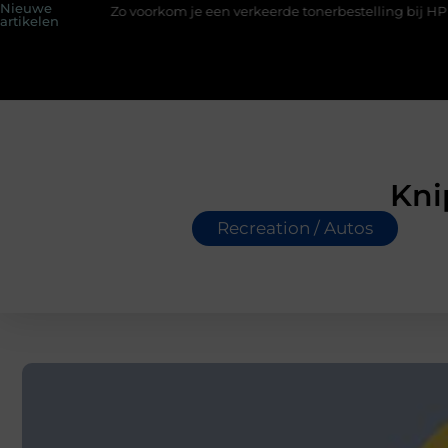
Nieuwe
Zo voorkom je een verkeerde tonerbestelling bij HP printers
artikelen
Kni
Recreation / Autos