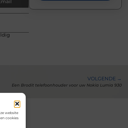
Email
uldig
VOLGENDE →
Een Brodit telefoonhouder voor uw Nokia Lumia 930
nze website
den cookies