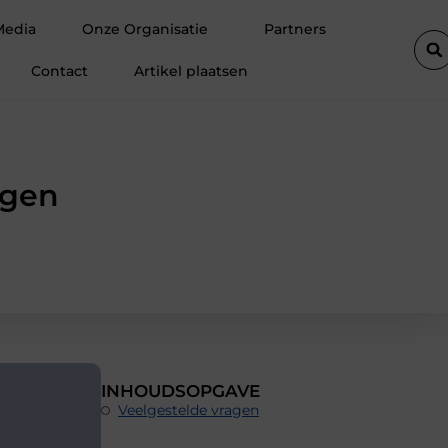
rofessionele ondersteuning voor een actief leven
Waarom Ermelo 
Media
Onze Organisatie
Partners
Contact
Artikel plaatsen
ogen
INHOUDSOPGAVE
Veelgestelde vragen