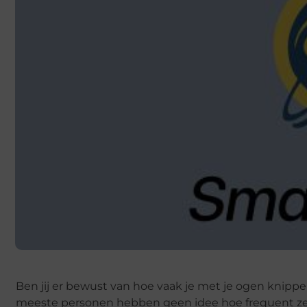
Ben jij er bewust van hoe vaak je met je ogen knipper
meeste personen hebben geen idee hoe frequent ze