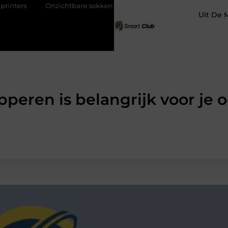
Onzichtbare sokken met maximaal comfort
Fysio Bleiswijk: p
Uit De 
pperen is belangrijk voor je 