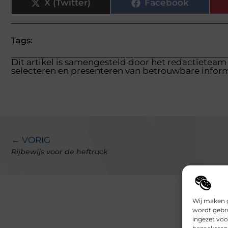
X (Twitter)
Facebook
Tags:
Dit artikel is samengesteld door het redactieteam
selecteren en presenteren van betrouwbare inform
← VORIG
Rijbewijs voor de heftruck
Wij maken g
wordt gebru
ingezet voo