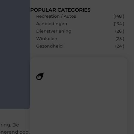
POPULAR CATEGORIES
Recreation / Autos
(148 )
Aanbiedingen
(134 )
Dienstverlening
(26 )
Winkelen
(25 )
Gezondheid
(24 )
Recente berichten
Laat je inspireren door de nieuwste
artikelen van MundaMarketing.nl –
dagelijks verse content, boordevol
ideeën, tips en inzichten.
ring. De
onerend oog,