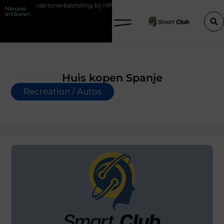
e tonerbestelling bij HP printers
Onzichtbare sokken met maximaal
Nieuwe
artikelen
Huis kopen Spanje
Recreation / Autos