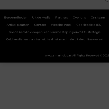
Beroemdheden
Uit de Media
Partners
Over ons
Ons team
Artikel plaatsen
Contact
Website index
Cookiebeleid (EU)
Goede backlinks kopen: een slimme stap in jouw SEO-strategie
Geld verdienen via internet: haal het maximale uit de online wereld
www.smart-club.nl.
All Rights Reserved © 2025