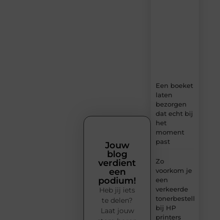
dagelijks
verse
content,
boordevol
ideeën,
tips
en
inzichten.
Een boeket
laten
bezorgen
dat echt bij
het
moment
past
Jouw
blog
Zo
verdient
voorkom je
een
podium!
een
verkeerde
Heb jij iets
tonerbestelling
te delen?
bij HP
Laat jouw
printers