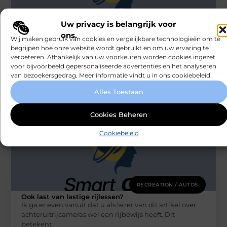
Uw privacy is belangrijk voor
RECREATION / AUTOS
ons.
De voordelen van het inhuren van een
Wij maken gebruik van cookies en vergelijkbare technologieën om te
deejay
begrijpen hoe onze website wordt gebruikt en om uw ervaring te
Nu het eindelijk weer mag, wordt er (uiteraard) volop
verbeteren. Afhankelijk van uw voorkeuren worden cookies ingezet
gefeest. Studenten hervatten hun wekelijkse
voor bijvoorbeeld gepersonaliseerde advertenties en het analyseren
feestweekenden en verjaardagen worden uitgebreider
van bezoekersgedrag. Meer informatie vindt u in ons cookiebeleid.
gevierd
Smartclub
Alles Toestaan
Cookies Beheren
Cookiebeleid
RECREATION / AUTOS
Ook last van lastige rijlessen?
Ik ga er even vanuit dat u als lezer van dit artikel over
achteruitrijcameras wel een rijbewijs heeft. Dit
betekent