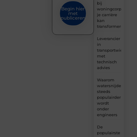
bij
Begin hier
woningcorporaties
met
je carrière
publiceren
kan
transformeren
Leverancier
in
transportwielen
met
technisch
advies
Waarom
watersnijden
steeds
populairder
wordt
onder
engineers
De
populairste