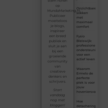
stem horen
op
Onzichtbare
MundaMarketing.nl.
sokken
Publiceer
met
moeiteloos
maximaal
je blogs,
comfort
inspireer
een breed
Fysio
Bleiswijk:
publiek en
professionele
sluit je aan
ondersteuning
bij een
voor een
groeiende
actief leven
community
van
Waarom
creatieve
Ermelo de
denkers en
perfecte
schrijvers.
plek is voor
jouw
Start
hoveniersvaardigh
vandaag
nog met
Hoe
bloggen!
detachering