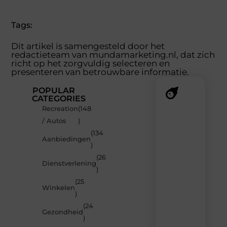
(Twitter)
Tags:
Dit artikel is samengesteld door het
redactieteam van mundamarketing.nl, dat zich
richt op het zorgvuldig selecteren en
presenteren van betrouwbare informatie.
POPULAR
CATEGORIES
Recreation
(148
Recente
/ Autos
)
berichten
(134
Laat
Aanbiedingen
)
je
inspireren
(26
Dienstverlening
door
)
de
(25
nieuwste
Winkelen
artikelen
)
van
(24
MundaMarketing.nl
Gezondheid
)
–