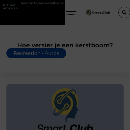
eerde tonerbestelling bij HP printers
Onzichtbare sokken met maxim
Nieuwe
artikelen
Hoe versier je een kerstboom?
Recreation / Autos