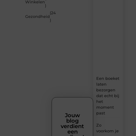
Winkelen
artikelen
)
van
(24
MundaMarketing.nl
Gezondheid
)
–
dagelijks
verse
content,
boordevol
ideeën,
tips
en
inzichten.
Een boeket
laten
bezorgen
dat echt bij
het
moment
past
Jouw
blog
Zo
verdient
voorkom je
een