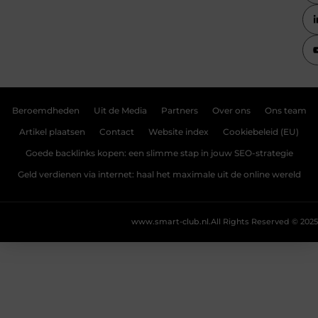
Beroemdheden
Uit de Media
Partners
Over ons
Ons team
Artikel plaatsen
Contact
Website index
Cookiebeleid (EU)
Goede backlinks kopen: een slimme stap in jouw SEO-strategie
Geld verdienen via internet: haal het maximale uit de online wereld
www.smart-club.nl.
All Rights Reserved © 2025