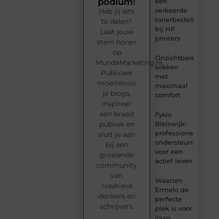
podium!
een
verkeerde
Heb jij iets
tonerbestelling
te delen?
bij HP
Laat jouw
printers
stem horen
op
Onzichtbare
MundaMarketing.nl.
sokken
Publiceer
met
moeiteloos
maximaal
je blogs,
comfort
inspireer
een breed
Fysio
Bleiswijk:
publiek en
professionele
sluit je aan
ondersteuning
bij een
voor een
groeiende
actief leven
community
van
Waarom
creatieve
Ermelo de
denkers en
perfecte
schrijvers.
plek is voor
jouw