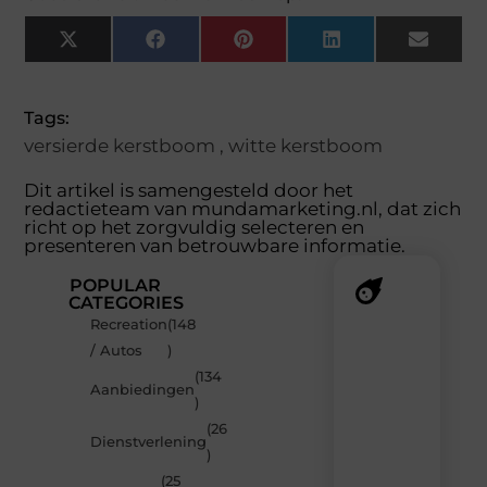
X
Facebook
Pinterest
LinkedIn
Email
(Twitter)
Tags:
versierde kerstboom
,
witte kerstboom
Dit artikel is samengesteld door het
redactieteam van mundamarketing.nl, dat zich
richt op het zorgvuldig selecteren en
presenteren van betrouwbare informatie.
POPULAR
CATEGORIES
Recreation
(148
Recente
/ Autos
)
berichten
(134
Laat
Aanbiedingen
)
je
inspireren
(26
Dienstverlening
door
)
de
(25
nieuwste