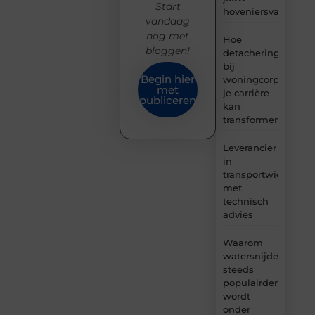
Start
hoveniersvaardigh
vandaag
nog met
Hoe
bloggen!
detachering
bij
Begin hier
woningcorporaties
met
je carrière
publiceren
kan
transformeren
Leverancier
in
transportwielen
met
technisch
advies
Waarom
watersnijden
steeds
populairder
wordt
onder