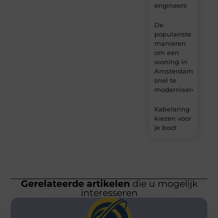
engineers
De
populairste
manieren
om een
woning in
Amsterdam
snel te
moderniseren
Kabelaring
kiezen voor
je boot
Gerelateerde artikelen
die u mogelijk
interesseren