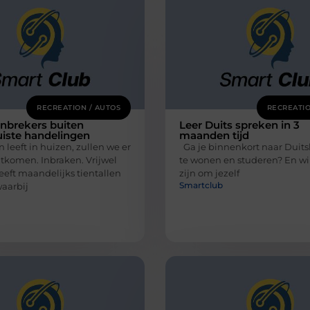
RECREATION / AUTOS
RECREATIO
nbrekers buiten
Leer Duits spreken in 3
uiste handelingen
maanden tijd
leeft in huizen, zullen we er
Ga je binnenkort naar Duits
ntkomen. Inbraken. Vrijwel
te wonen en studeren? En wil 
eeft maandelijks tientallen
zijn om jezelf
Smartclub
waarbij