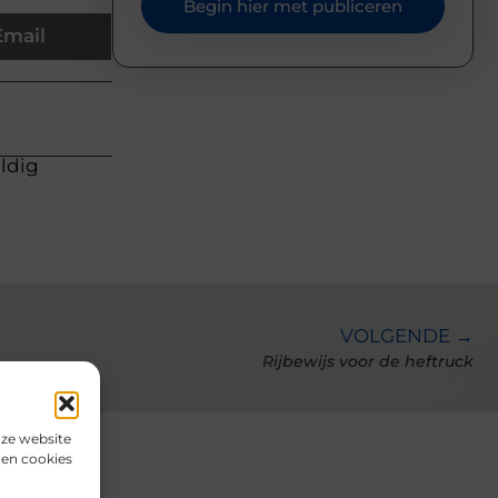
Begin hier met publiceren
Email
uldig
VOLGENDE →
Rijbewijs voor de heftruck
nze website
den cookies