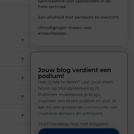
Spinvliesfolie voor specialisten in de
Folie techniek
Een afscheid met aandacht en overzicht
Uitnodigingen maken voor
kinderfeestjes
▼
▼
Jouw blog verdient een
podium!
▼
Heb jij iets te delen? Laat jouw stem
horen op MundaMarketing.nl.
Publiceer moeiteloos je blogs,
▼
inspireer een breed publiek en sluit je
aan bij een groeiende community van
creatieve denkers en schrijvers.
▼
Start vandaag nog met bloggen!