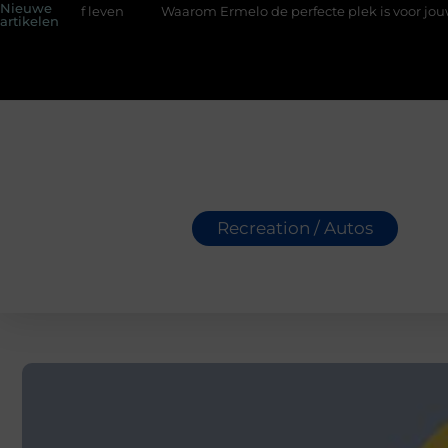
Nieuwe
f leven
Waarom Ermelo de perfecte plek is voor jouw hoveniers
artikelen
Recreation / Autos