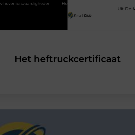
vaardigheden
Hoe detachering bij woningcorporaties je carrièr
Uit De 
Het heftruckcertificaat