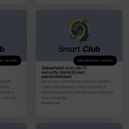
N / AUTOS
RECREATION / AUTOS
g
Zekerheid over de IT-
security dankzij een
penetratietest
steeds
De online wereld kan kansen bieden,
ee te
maar ook gevaren. Mits het bedrijf
rmte is
beschikt over een sterke beveiliging is
 voor het
het voordelig
Smartclub