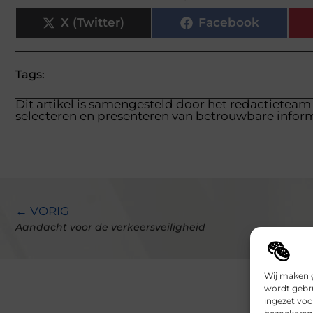
X (Twitter)
Facebook
Tags:
Dit artikel is samengesteld door het redactieteam
selecteren en presenteren van betrouwbare inform
← VORIG
Aandacht voor de verkeersveiligheid
Wij maken g
wordt gebru
ingezet voo