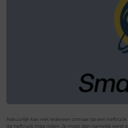
Natuurlijk kan niet iedereen zomaar op een heftruck g
de heftruck mag rijden. Je moet dan namelijk eerst e