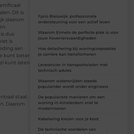
rtificaat
len. Dit is
Fysio Bleiswijk: professionele
ijk daarom
ondersteuning voor een actief leven
een
Waarom Ermelo de perfecte plek is voor
is dus
jouw hoveniersvaardigheden
iet is
oeding aan
Hoe detachering bij woningcorporaties
je carrière kan transformeren
je kunt beter
el kunt laten
Leverancier in transportwielen met
technisch advies
Waarom watersnijden steeds
populairder wordt onder engineers
traal staat.
De populairste manieren om een
woning in Amsterdam snel te
den. Daarom
moderniseren
Kabelaring kiezen voor je boot
De technische voordelen van