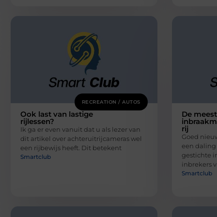
RECREATION / AUTOS
Ook last van lastige
De mees
rijlessen?
inbraakm
rij
Ik ga er even vanuit dat u als lezer van
Goed nieuw
dit artikel over achteruitrijcameras wel
een daling
een rijbewijs heeft. Dit betekent
gestichte i
Smartclub
inbrekers 
Smartclub