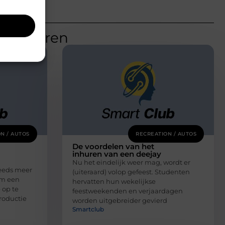
teresseren
N / AUTOS
RECREATION / AUTOS
De voordelen van het
inhuren van een deejay
Nu het eindelijk weer mag, wordt er
eeds meer
(uiteraard) volop gefeest. Studenten
om een
hervatten hun wekelijkse
 op te
feestweekenden en verjaardagen
roductie
worden uitgebreider gevierd
Smartclub