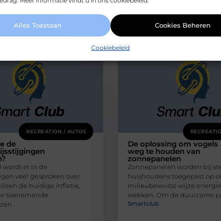
drag. Meer informatie vindt u in ons cookiebeleid.
Alles Toestaan
Cookies Beheren
rde artikelen
die u mogelijk in
Cookiebeleid
RECREATION / AUTOS
RECREATIO
e de
De oplossing om vogels
ijsstijgingen
weg te houden van
n?
zonnepanelen
wordt er in de
Zonnepanelen worden bij st
en veel gesproken over
huishoudens toegepast op 
alleen de huidige inflatie,
milieubewuste wijze energie
de toenemende
wekken. Om de duurzame p
Smartclub
jzen