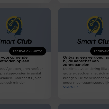
RECREATION / AUTOS
RECREATIO
t voorkomende
Ontvang een vergoedin
ethoden op een
bij de aanschaf van
zonnepanelen
s! Afgelopen jaren heeft er
De klimaatverandering lijkt 
 plaatsgevonden in aantal
grotere gevolgen met zich m
nbraken. Daarnaast zijn de
brengen. De toenemende wa
vaak ook minder
onder meer verantwoordelijk
Smartclub