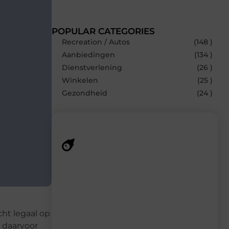
POPULAR CATEGORIES
Recreation / Autos
(148 )
Aanbiedingen
(134 )
Dienstverlening
(26 )
Winkelen
(25 )
Gezondheid
(24 )
Recente berichten
Laat je inspireren door de nieuwste
artikelen van MundaMarketing.nl –
dagelijks verse content, boordevol
ideeën, tips en inzichten.
cht legaal op
t daarvoor