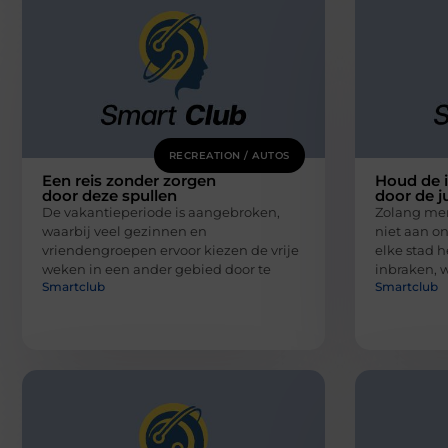
RECREATION / AUTOS
Een reis zonder zorgen
Houd de i
door deze spullen
door de j
De vakantieperiode is aangebroken,
Zolang men 
waarbij veel gezinnen en
niet aan o
vriendengroepen ervoor kiezen de vrije
elke stad h
weken in een ander gebied door te
inbraken, 
Smartclub
Smartclub