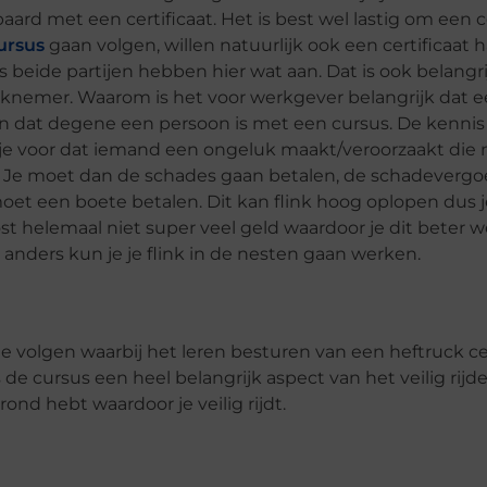
rd met een certificaat. Het is best wel lastig om een ce
ursus
gaan volgen, willen natuurlijk ook een certificaat ha
beide partijen hebben hier wat aan. Dat is ook belangr
knemer. Waarom is het voor werkgever belangrijk dat 
n dat degene een persoon is met een cursus. De kennis 
l je voor dat iemand een ongeluk maakt/veroorzaakt die n
n. Je moet dan de schades gaan betalen, de schadeverg
oet een boete betalen. Dit kan flink hoog oplopen dus 
t helemaal niet super veel geld waardoor je dit beter w
t anders kun je je flink in de nesten gaan werken.
e volgen waarbij het leren besturen van een heftruck cen
s de cursus een heel belangrijk aspect van het veilig rij
nd hebt waardoor je veilig rijdt.