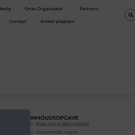
e kan transformeren
Leverancier in transportwielen met technisc
Media
Onze Organisatie
Partners
Contact
Artikel plaatsen
INHOUDSOPGAVE
Waar kun je deze volgen?
Veelgestelde vragen