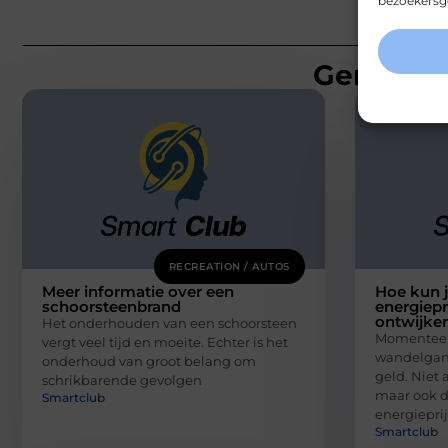
bezoekersge
Gerelatee
RECREATION / AUTOS
Meer informatie over een
Hoe kun j
schoorsteenbrand
energiepr
ontwijke
Het onderhouden van een schoorsteen
Momenteel 
vergt veel tijd en moeite. Echter is het
wandelgang
onderhoud van groot belang om
geld. Niet 
schrikbarende gevolgen
maar ook 
Smartclub
energiepri
Smartclub