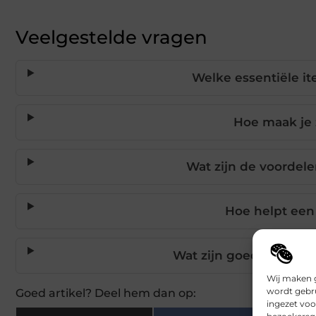
Veelgestelde vragen
Welke essentiële i
Hoe maak je z
Wat zijn de voordel
Hoe helpt een
Wat zijn goedkope bar
Wij maken g
wordt gebru
Goed artikel? Deel hem dan op:
ingezet voo