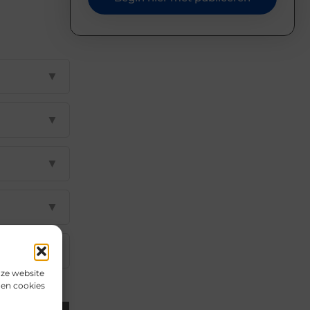
▼
▼
▼
▼
▼
nze website
den cookies