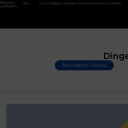
Nieuwe
ers
Onzichtbare sokken met maximaal comfort
Fysio Bleis
artikelen
Dinge
Recreation / Autos