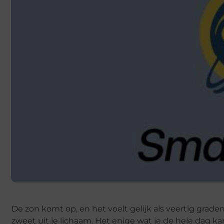
De zon komt op, en het voelt gelijk als veertig grad
zweet uit je lichaam. Het enige wat je de hele dag kan