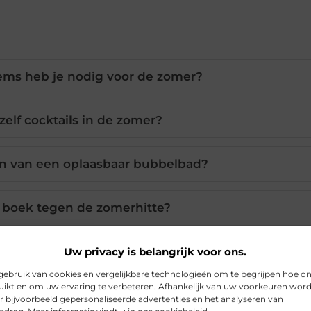
tems heb je nodig voor de zomer?
elf cocktails in de zomer?
en van een oplaasbaar bubbelbad?
 boek tegen de zomerhitte?
becue alternatieven voor de zomer?
Uw privacy is belangrijk voor ons.
ebruik van cookies en vergelijkbare technologieën om te begrijpen hoe o
ikt en om uw ervaring te verbeteren. Afhankelijk van uw voorkeuren wor
r bijvoorbeeld gepersonaliseerde advertenties en het analyseren van