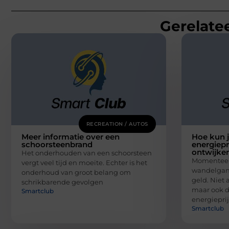
Gerelatee
RECREATION / AUTOS
Meer informatie over een
Hoe kun j
schoorsteenbrand
energiepr
ontwijke
Het onderhouden van een schoorsteen
Momenteel 
vergt veel tijd en moeite. Echter is het
wandelgang
onderhoud van groot belang om
geld. Niet 
schrikbarende gevolgen
maar ook 
Smartclub
energiepri
Smartclub