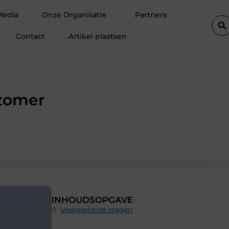
rmelo de perfecte plek is voor jouw hoveniersvaardigheden
H
Media
Onze Organisatie
Partners
Contact
Artikel plaatsen
 zomer
INHOUDSOPGAVE
Veelgestelde vragen