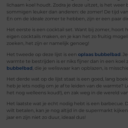
lichaam koel houdt. Zodra je deze uitzet, is het wee
sommigen leuker dan anderen: de zomer! De tijd van 
En om de ideale zomer te hebben, zijn er een paar 
Het eerste is een cocktail set. Want bij zomer, hoort 
eigen cocktails maken, en je kan het zo fruitig mogel
zoeken, het zijn er namelijk genoeg!
Het tweede op deze lijst is een
oplaas bubbelbad
. J
warmte te bestrijden is er niks fijner dan in een koe
bubbelbad
, die je weliswaar kan opblazen, is missc
Het derde wat op de lijst staat is een goed, lang boe
heb je iets nodig om je af te leiden van de warmte? L
het nog welleens koud!), en zak weg in de wereld va
Het laatste wat je echt nodig hebt is een barbecue. 
wilt betalen, kan je nog altijd in de supermarkt kij
jaar en zijn niet zo duur, ideaal dus!