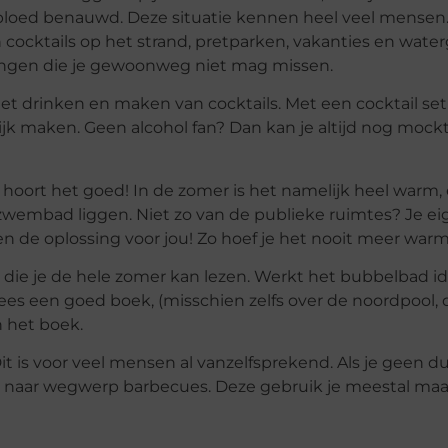
r bloed benauwd. Deze situatie kennen heel veel mensen
cocktails op het strand, pretparken, vakanties en wate
dingen die je gewoonweg niet mag missen.
het drinken en maken van cocktails. Met een cocktail set 
ijk maken. Geen alcohol fan? Dan kan je altijd nog mock
e hoort het goed! In de zomer is het namelijk heel warm
l zwembad liggen. Niet zo van de publieke ruimtes? Je e
hien de oplossing voor jou! Zo hoef je het nooit meer war
k die je de hele zomer kan lezen. Werkt het bubbelbad i
ees een goed boek, (misschien zelfs over de noordpool, d
n het boek.
Dit is voor veel mensen al vanzelfsprekend. Als je geen 
ken naar wegwerp barbecues. Deze gebruik je meestal maa