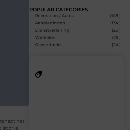
POPULAR CATEGORIES
Recreation / Autos
(148 )
Aanbiedingen
(134 )
Dienstverlening
(26 )
Winkelen
(25 )
Gezondheid
(24 )
Recente berichten
Laat je inspireren door de nieuwste
artikelen van MundaMarketing.nl –
dagelijks verse content, boordevol
ideeën, tips en inzichten.
ntsnapt het
ilator je