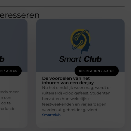
teresseren
N / AUTOS
RECREATION / AUTOS
De voordelen van het
inhuren van een deejay
Nu het eindelijk weer mag, wordt er
eeds meer
(uiteraard) volop gefeest. Studenten
om een
hervatten hun wekelijkse
 op te
feestweekenden en verjaardagen
roductie
worden uitgebreider gevierd
Smartclub