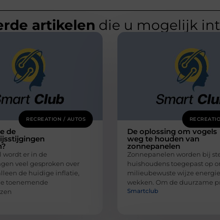
rde artikelen
die u mogelijk in
RECREATION / AUTOS
RECREATIO
e de
De oplossing om vogels
ijsstijgingen
weg te houden van
n?
zonnepanelen
wordt er in de
Zonnepanelen worden bij st
en veel gesproken over
huishoudens toegepast op 
alleen de huidige inflatie,
milieubewuste wijze energie
de toenemende
wekken. Om de duurzame p
Smartclub
jzen