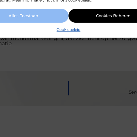
drag. Meer informatie vindt u in ons cookiebeleid.
Pinterest
LinkedIn
Alles Toestaan
Cookies Beheren
Cookiebeleid
 van mundamarketing.nl, dat zich richt op het zorgv
atie.
Een