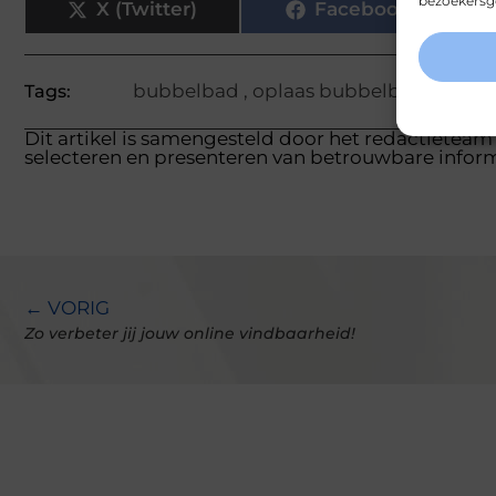
bezoekersge
X (Twitter)
Facebook
bubbelbad
,
oplaas bubbelbad
Tags:
Dit artikel is samengesteld door het redactieteam
selecteren en presenteren van betrouwbare inform
← VORIG
Zo verbeter jij jouw online vindbaarheid!