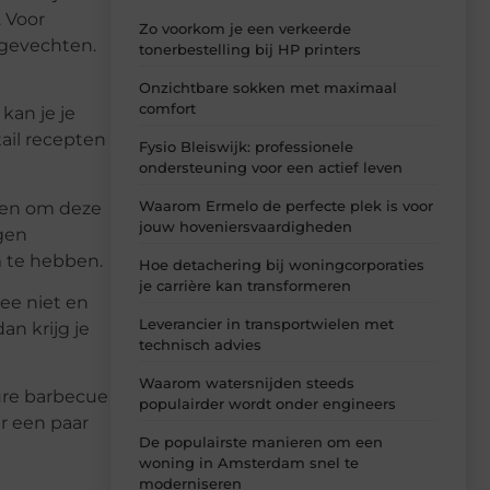
. Voor
Zo voorkom je een verkeerde
rgevechten.
tonerbestelling bij HP printers
Onzichtbare sokken met maximaal
comfort
kan je je
tail recepten
Fysio Bleiswijk: professionele
ondersteuning voor een actief leven
Waarom Ermelo de perfecte plek is voor
, en om deze
jouw hoveniersvaardigheden
igen
m te hebben.
Hoe detachering bij woningcorporaties
je carrière kan transformeren
dee niet en
Leverancier in transportwielen met
an krijg je
technisch advies
Waarom watersnijden steeds
dure barbecue
populairder wordt onder engineers
r een paar
De populairste manieren om een
woning in Amsterdam snel te
moderniseren