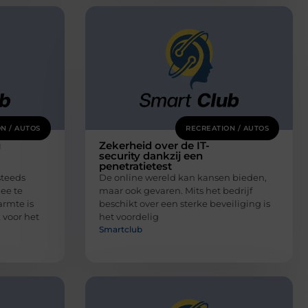
N / AUTOS
RECREATION / AUTOS
g
Zekerheid over de IT-
security dankzij een
penetratietest
steeds
De online wereld kan kansen bieden,
ee te
maar ook gevaren. Mits het bedrijf
rmte is
beschikt over een sterke beveiliging is
 voor het
het voordelig
Smartclub