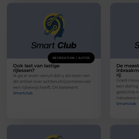
RECREATION / AUTOS
Ook last van lastige
De mees
rijlessen?
inbraakm
rij
Ik ga er even vanuit dat u als lezer van
Goed nieuw
dit artikel over achteruitrijcameras wel
een daling
een rijbewijs heeft. Dit betekent
gestichte i
Smartclub
inbrekers 
Smartclub