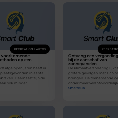
RECREATION / AUTOS
RECREATIO
t voorkomende
Ontvang een vergoedin
ethoden op een
bij de aanschaf van
zonnepanelen
s! Afgelopen jaren heeft er
De klimaatverandering lijkt 
 plaatsgevonden in aantal
grotere gevolgen met zich m
nbraken. Daarnaast zijn de
brengen. De toenemende wa
vaak ook minder
onder meer verantwoordelijk
Smartclub