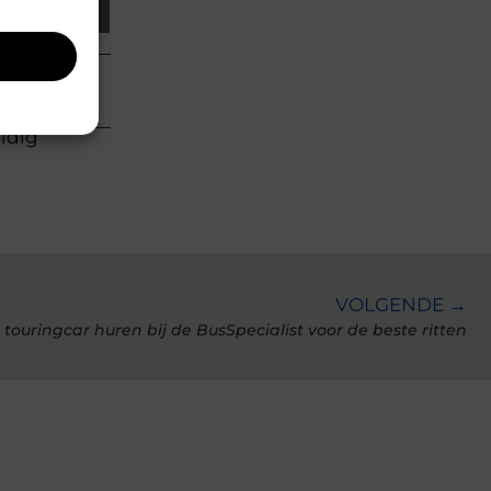
Email
uldig
VOLGENDE →
 touringcar huren bij de BusSpecialist voor de beste ritten