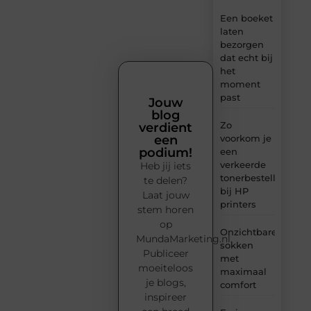
Een boeket
laten
bezorgen
dat echt bij
het
moment
past
Jouw
blog
Zo
verdient
voorkom je
een
podium!
een
verkeerde
Heb jij iets
tonerbestelling
te delen?
bij HP
Laat jouw
printers
stem horen
op
Onzichtbare
MundaMarketing.nl.
sokken
Publiceer
met
moeiteloos
maximaal
je blogs,
comfort
inspireer