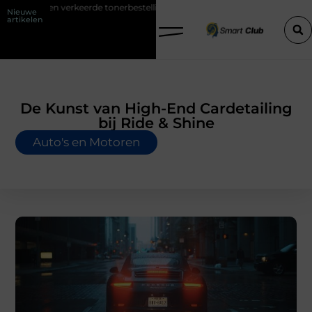
rde tonerbestelling bij HP printers
Onzichtbare sokken met maxima
Nieuwe
artikelen
De Kunst van High-End Cardetailing
bij Ride & Shine
Auto's en Motoren