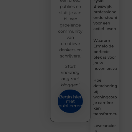
een breed
Fysio
Bleiswijk:
publiek en
professionele
sluit je aan
ondersteuning
bij een
voor een
groeiende
actief leven
community
van
Waarom
creatieve
Ermelo de
denkers en
perfecte
schrijvers.
plek is voor
jouw
Start
hoveniersvaardigh
vandaag
nog met
Hoe
bloggen!
detachering
bij
Begin hier
woningcorporaties
met
je carrière
publiceren
kan
transformeren
Leverancier
in