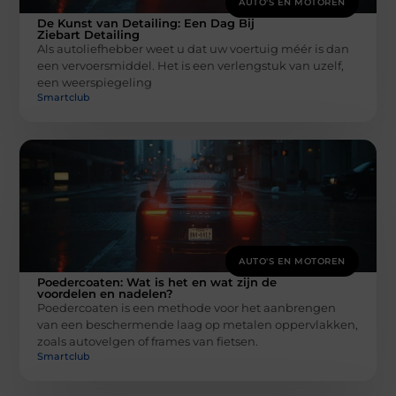
AUTO'S EN MOTOREN
De Kunst van Detailing: Een Dag Bij
Ziebart Detailing
Als autoliefhebber weet u dat uw voertuig méér is dan
een vervoersmiddel. Het is een verlengstuk van uzelf,
een weerspiegeling
Smartclub
AUTO'S EN MOTOREN
Poedercoaten: Wat is het en wat zijn de
voordelen en nadelen?
Poedercoaten is een methode voor het aanbrengen
van een beschermende laag op metalen oppervlakken,
zoals autovelgen of frames van fietsen.
Smartclub