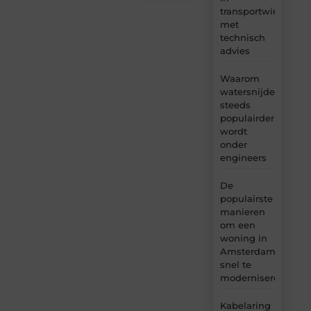
transportwielen
met
technisch
advies
Waarom
watersnijden
steeds
populairder
wordt
onder
engineers
De
populairste
manieren
om een
woning in
Amsterdam
snel te
moderniseren
Kabelaring