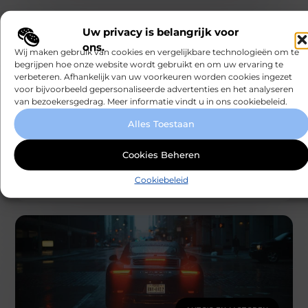
Uw privacy is belangrijk voor
ons.
Wij maken gebruik van cookies en vergelijkbare technologieën om te
begrijpen hoe onze website wordt gebruikt en om uw ervaring te
verbeteren. Afhankelijk van uw voorkeuren worden cookies ingezet
voor bijvoorbeeld gepersonaliseerde advertenties en het analyseren
van bezoekersgedrag. Meer informatie vindt u in ons cookiebeleid.
AUTO'S EN MOTOREN
Alles Toestaan
Hoe vind je de perfecte rijschool Utrecht:
Tips voor een vlotte start op de weg
Het behalen van je rijbewijs is een belangrijke mijlpaal
Cookies Beheren
in je leven. Het opent de deuren naar meer vrijheid en
Smartclub
Cookiebeleid