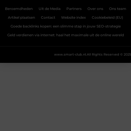
Beroemdheden
Uit de Media
Partners
Over ons
Ons team
Artikel plaatsen
Contact
Website index
Cookiebeleid (EU)
Goede backlinks kopen: een slimme stap in jouw SEO-strategie
Geld verdienen via internet: haal het maximale uit de online wereld
www.smart-club.nl.
All Rights Reserved © 2025