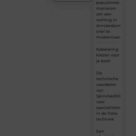
populairste
manieren
om een
woning in
Amsterdam
snel te
moderniseren
Kabelaring
kiezen voor
je boot
De
technische
voordelen
van
Spinvliesfolie
voor
specialisten
in de Folie
techniek
Een