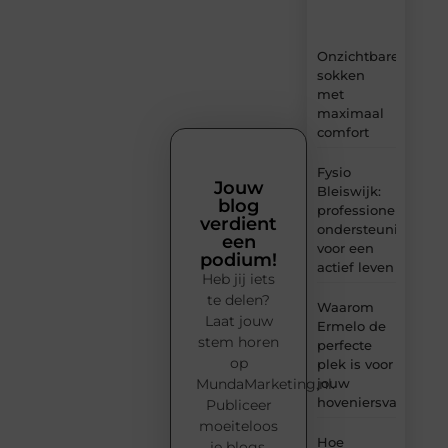
inzichten.
Onzichtbare
sokken
met
maximaal
comfort
Fysio
Jouw
Bleiswijk:
blog
professionele
verdient
ondersteuning
een
voor een
podium!
actief leven
Heb jij iets
te delen?
Waarom
Laat jouw
Ermelo de
stem horen
perfecte
op
plek is voor
MundaMarketing.nl.
jouw
hoveniersvaardigh
Publiceer
moeiteloos
Hoe
je blogs,