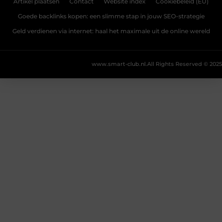
Artikel plaatsen
Contact
Website index
Cookiebeleid (EU)
Goede backlinks kopen: een slimme stap in jouw SEO-strategie
Geld verdienen via internet: haal het maximale uit de online wereld
www.smart-club.nl.
All Rights Reserved © 2025