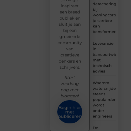
detachering
inspireer
bij
een breed
woningcorporaties
publiek en
je carrière
sluit je aan
kan
bij een
transformeren
groeiende
community
Leverancier
van
in
transportwielen
creatieve
met
denkers en
technisch
schrijvers.
advies
Start
Waarom
vandaag
watersnijden
nog met
steeds
bloggen!
populairder
wordt
Begin hier
onder
met
publiceren
engineers
De