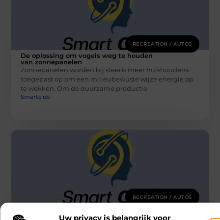
RECREATION / AUTOS
De oplossing om vogels weg te houden
van zonnepanelen
Zonnepanelen worden bij steeds meer huishoudens
toegepast op om een milieubewuste wijze energie op
te wekken. Om de duurzame productie
Smartclub
RECREATION / AUTOS
De voordelen van het inhuren van een
deejay
Uw privacy is belangrijk voor