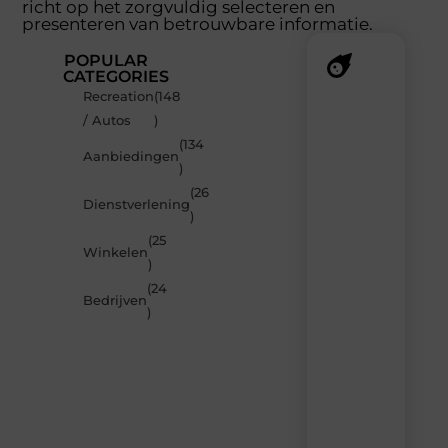
richt op het zorgvuldig selecteren en
presenteren van betrouwbare informatie.
POPULAR
CATEGORIES
Recreation
(148
Recente
/ Autos
)
berichten
(134
Laat
Aanbiedingen
)
je
inspireren
(26
Dienstverlening
door
)
de
(25
nieuwste
Winkelen
artikelen
)
van
(24
MundaMarketing.nl
Bedrijven
)
–
dagelijks
verse
content,
boordevol
ideeën,
tips
en