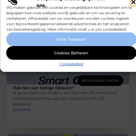
Nu het eindelijk weer mag, wordt er (uiteraard) volop
ons.
Wij maken gebruik van cookies en vergelijkbare technologieën om te
gefeest. Studenten hervatten hun wekelijkse
begrijpen hoe onze website wordt gebruikt en om uw ervaring te
feestweekenden en verjaardagen worden uitgebreider
verbeteren. Afhankelijk van uw voorkeuren worden cookies ingezet
gevierd
voor bijvoorbeeld gepersonaliseerde advertenties en het analyseren
Smartclub
van bezoekersgedrag. Meer informatie vindt u in ons cookiebeleid.
Alles Toestaan
Cookies Beheren
Cookiebeleid
RECREATION / AUTOS
Ook last van lastige rijlessen?
Ik ga er even vanuit dat u als lezer van dit artikel over
achteruitrijcameras wel een rijbewijs heeft. Dit
betekent
Smartclub