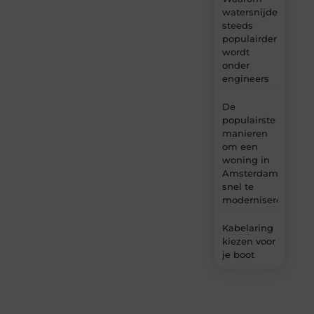
watersnijden
steeds
populairder
wordt
onder
engineers
De
populairste
manieren
om een
woning in
Amsterdam
snel te
moderniseren
Kabelaring
kiezen voor
je boot