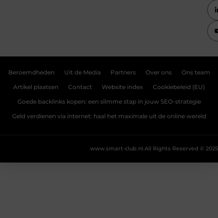
Beroemdheden
Uit de Media
Partners
Over ons
Ons team
Artikel plaatsen
Contact
Website index
Cookiebeleid (EU)
Goede backlinks kopen: een slimme stap in jouw SEO-strategie
Geld verdienen via internet: haal het maximale uit de online wereld
www.smart-club.nl.
All Rights Reserved © 2025