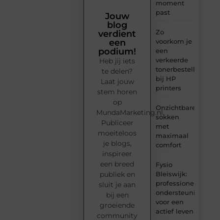
moment
past
Jouw
blog
Zo
verdient
voorkom je
een
podium!
een
verkeerde
Heb jij iets
tonerbestelling
te delen?
bij HP
Laat jouw
printers
stem horen
op
Onzichtbare
MundaMarketing.nl.
sokken
Publiceer
met
moeiteloos
maximaal
je blogs,
comfort
inspireer
een breed
Fysio
Bleiswijk:
publiek en
professionele
sluit je aan
ondersteuning
bij een
voor een
groeiende
actief leven
community