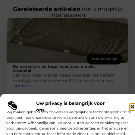
Gerelateerde artikelen
die u mogelijk
interesseren
AANBIEDINGEN
De perfecte vloertegel voor jouw unieke
woonstijl
Ben je op zoek naar de ideale vloertegel die perfect
past bij jouw unieke woonstijl? Dan ben je hier aan
Smartclub
Uw privacy is belangrijk voor
ons.
Wij maken gebruik van cookies en vergelijkbare technologieën om te
begrijpen hoe onze website wordt gebruikt en om uw ervaring te
verbeteren. Afhankelijk van uw voorkeuren worden cookies ingezet
voor bijvoorbeeld gepersonaliseerde advertenties en het analyseren
van bezoekersgedrag. Meer informatie vindt u in ons cookiebeleid.