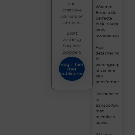
van
Waarom
creatieve
Ermelo de
denkers en
perfecte
schrijvers.
plek is voor
jouw
Start
hoveniersvaardigh
vandaag
nog met
Hoe
bloggen!
detachering
bij
Begin hier
woningcorporaties
met
je carrière
publiceren
kan
transformeren
Leverancier
in
transportwielen
met
technisch
advies
Waarom