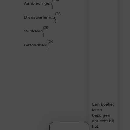
Laat
Aanbiedingen
)
je
inspireren
(26
Dienstverlening
door
)
de
(25
nieuwste
Winkelen
artikelen
)
van
(24
MundaMarketing.nl
Gezondheid
)
–
dagelijks
verse
content,
boordevol
ideeën,
tips
en
inzichten.
Een boeket
laten
bezorgen
dat echt bij
het