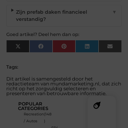
Zijn prefab daken financieel
▼
verstandig?
Goed artikel? Deel hem dan op:
X
Facebook
Pinterest
LinkedIn
Email
(Twitter)
Tags:
Dit artikel is samengesteld door het
redactieteam van mundamarketing.nl, dat zich
richt op het zorgvuldig selecteren en
presenteren van betrouwbare informatie.
POPULAR
CATEGORIES
Recreation
(148
Recente
/ Autos
)
berichten
(134