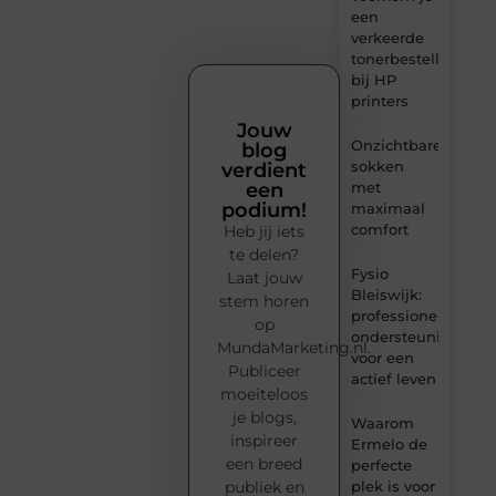
een
verkeerde
tonerbestelling
bij HP
printers
Jouw
Onzichtbare
blog
sokken
verdient
met
een
podium!
maximaal
comfort
Heb jij iets
te delen?
Fysio
Laat jouw
Bleiswijk:
stem horen
professionele
op
ondersteuning
MundaMarketing.nl.
voor een
Publiceer
actief leven
moeiteloos
je blogs,
Waarom
inspireer
Ermelo de
een breed
perfecte
plek is voor
publiek en