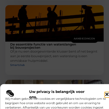
AANBIEDINGEN
De essentiële functie van waterslangen
bij bouwprojecten
Of je nu een doorgewinterde klusser bent of net begint
aan je eerste bouwproject, een waterslang is een
onmisbaar hulpmiddel.
Smartclub
Uw privacy is belangrijk voor
ons.
Wij maken gebruik van cookies en vergelijkbare technologieën om te
begrijpen hoe onze website wordt gebruikt en om uw ervaring te
verbeteren. Afhankelijk van uw voorkeuren worden cookies ingezet