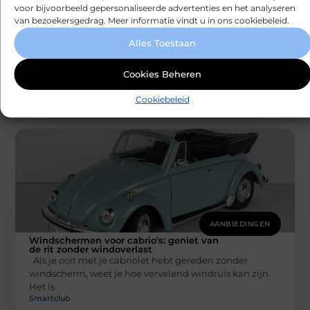
voor bijvoorbeeld gepersonaliseerde advertenties en het analyseren
AANBIEDINGEN
van bezoekersgedrag. Meer informatie vindt u in ons cookiebeleid.
Je kWh-meter als startpunt voor
duurzaam wonen
Alles Toestaan
Veel mensen willen duurzamer leven, maar weten niet
goed waar ze moeten beginnen. De kWh-meter, die in
Cookies Beheren
vrijwel elk huis
Smartclub
Cookiebeleid
AANBIEDINGEN
Windschermen voor cabrio's: geniet van
de rit zonder windoverlast
Als je ooit met je cabriolet hebt gereden zonder
windscherm, weet je hoe vervelend windruis kan zijn.
Het is
Smartclub