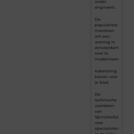
onder
engineers
De
populairste
manieren
om een
woning in
Amsterdam
snel te
moderniseren
Kabelaring
kiezen voor
je boot
De
technische
voordelen
van
Spinvliesfolie
voor
specialisten
in de Folie