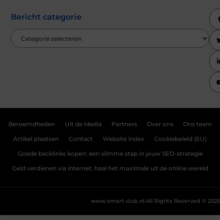
Bericht categorie
Beroemdheden
Uit de Media
Partners
Over ons
Ons team
Artikel plaatsen
Contact
Website index
Cookiebeleid (EU)
Goede backlinks kopen: een slimme stap in jouw SEO-strategie
Geld verdienen via internet: haal het maximale uit de online wereld
www.smart-club.nl.
All Rights Reserved © 2025